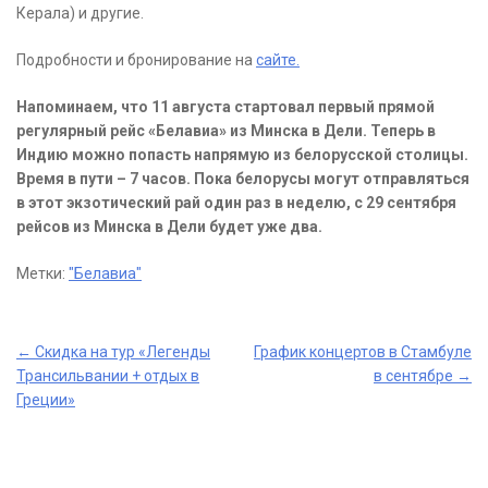
Керала) и другие.
Подробности и бронирование на
сайте.
Напоминаем, что 11 августа стартовал первый прямой
регулярный рейс «Белавиа» из Минска в Дели. Теперь в
Индию можно попасть напрямую из белорусской столицы.
Время в пути – 7 часов. Пока белорусы могут отправляться
в этот экзотический рай один раз в неделю, с 29 сентября
рейсов из Минска в Дели будет уже два.
Метки:
"Белавиа"
Post
←
Скидка на тур «Легенды
График концертов в Стамбуле
Трансильвании + отдых в
в сентябре
→
navigation
Греции»