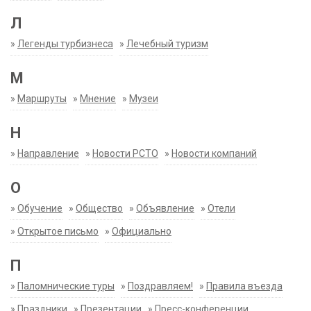
Л
»
Легенды турбизнеса
»
Лечебный туризм
М
»
Маршруты
»
Мнение
»
Музеи
Н
»
Направление
»
Новости РСТО
»
Новости компаний
О
»
Обучение
»
Общество
»
Объявление
»
Отели
»
Открытое письмо
»
Официально
П
»
Паломнические туры
»
Поздравляем!
»
Правила въезда
»
Праздники
»
Презентации
»
Пресс-конференции