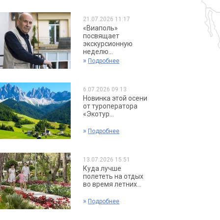
21.07.2026 11:17
«Виаполь»
посвящает
экскурсионную
неделю...
»
Подробнее
6.07.2026 09:13
Новинка этой осени
от туроператора
«Экотур...
»
Подробнее
13.07.2026 15:51
Куда лучше
полететь на отдых
во время летних...
»
Подробнее