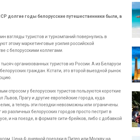
ССР долгие годы белорусские путешественники были, в
.
чин взгляды туристов и туркомпаний повернулись в
вуют этому маркетинговые усилия российской
ве с белорусскими коллегами.
 тысяч организованных туристов из России. А из Беларуси
 белорусских граждан. Кстати, это второй выездной рынок
урцию.
ым спросом у белорусских туристов пользуются короткие
л Львов, Прагу и другие европейские города, куда
елик, а теперь эти поездки невозможны или ограничены.
 из различных белорусских городов просто пестрит в
се, и на поезде, в формате сити-брейков, либо с добавкой
бусом. Цена 4-дневной поездки в Питер или Москву на