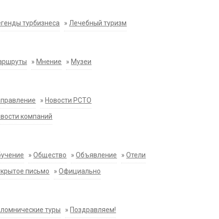
генды турбизнеса
»
Лечебный туризм
аршруты
»
Мнение
»
Музеи
аправление
»
Новости РСТО
вости компаний
бучение
»
Общество
»
Объявление
»
Отели
крытое письмо
»
Официально
ломнические туры
»
Поздравляем!