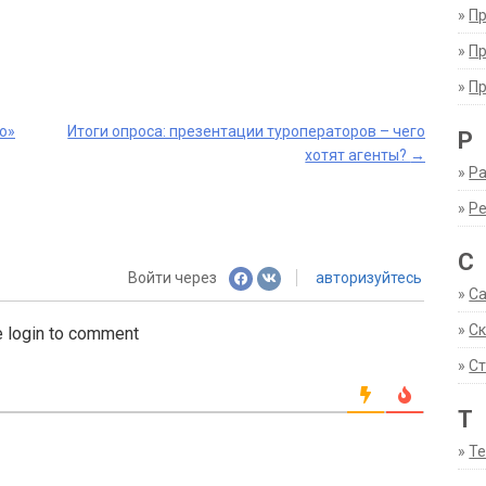
»
П
»
П
»
П
о»
Итоги опроса: презентации туроператоров – чего
Р
хотят агенты?
→
»
Ра
»
Р
С
Войти через
авторизуйтесь
»
С
»
С
 login to comment
»
Ст
Т
»
Т