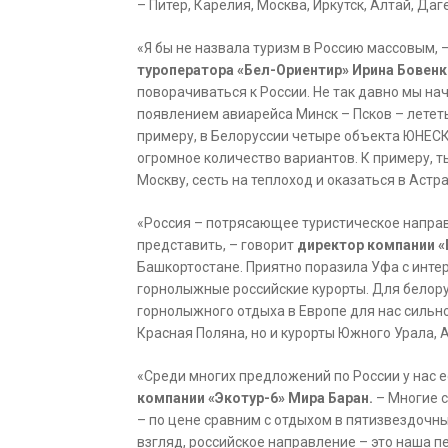
– Питер, Карелия, Москва, Иркутск, Алтай, Даге
«Я бы не назвала туризм в Россию массовым, 
туроператора «Бел-Ориентир» Ирина Бовен
поворачиваться к России. Не так давно мы нача
появлением авиарейса Минск – Псков – лететь
примеру, в Белоруссии четыре объекта ЮНЕСКО,
огромное количество вариантов. К примеру, 
Москву, сесть на теплоход и оказаться в Астр
«Россия – потрясающее туристическое направ
представить, – говорит
директор компании «
Башкортостане. Приятно поразила Уфа с инт
горнолыжные российские курорты. Для белору
горнолыжного отдыха в Европе для нас сильно
Красная Поляна, но и курорты Южного Урала, 
«Среди многих предложений по России у нас е
компании «Экотур-6» Мира Баран.
– Многие с
– по цене сравним с отдыхом в пятизвездочны
взгляд, российское направление – это наша п