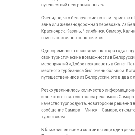
путешествий неограниченные».
Очевидно, что белорусские потоки туристов в
авиа или железнодорожная перевозка. Из Бела
Красноярск, Казань, Челябинск, Самару, Калини
список постоянно пополняется.
Одновременно в последние полтора года ощу
свои туристические возможности в Белорусси
мероприятий «Добро пожаловать в Санкт-Петер
местного турбизнеса был очень большой. Кстат
путешественников из Белоруссии, это в два с 
Резко увеличилось количество информационны
июне этого года состоялся рекламник Самара
качество турпродукта, новаторские решения 
сообщение Самара – Минск – Самара, открыто
турпотокам.
В ближайшее время состоится еще один рекла