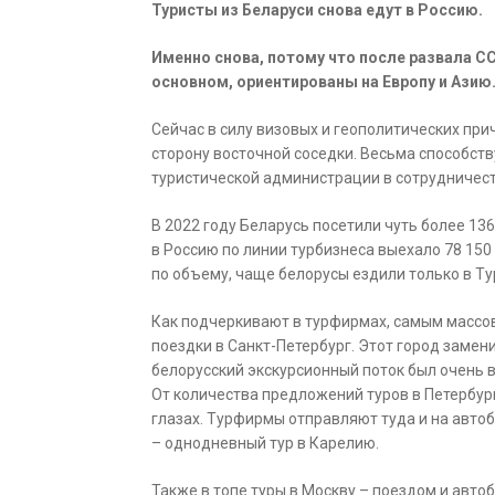
Туристы из Беларуси снова едут в Россию.
Именно снова, потому что после развала С
основном, ориентированы на Европу и Азию
Сейчас в силу визовых и геополитических при
сторону восточной соседки. Весьма способст
туристической администрации в сотрудничест
В 2022 году Беларусь посетили чуть более 136
в Россию по линии турбизнеса выехало 78 150
по объему, чаще белорусы ездили только в Т
Как подчеркивают в турфирмах, самым массов
поездки в Санкт-Петербург. Этот город замени
белорусский экскурсионный поток был очень в
От количества предложений туров в Петербург
глазах. Турфирмы отправляют туда и на автобу
– однодневный тур в Карелию.
Также в топе туры в Москву – поездом и авто