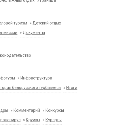
орнолыжный отдых
»
Граница
еловой туризм
»
Детский отдых
ипмиссии
»
Документы
конодательство
нфотуры
»
Инфраструктура
тория белорусского турбизнеса
»
Итоги
адры
»
Комментарий
»
Конкурсы
оронавирус
»
Круизы
»
Курорты