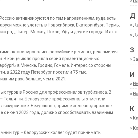
»
Г
Д
 Россию активизируются по тем направлениям, куда есть
»
Д
руси можно улететь в Новосибирск, Екатеринбург, Пермь,
нград, Питер, Москву, Псков, Уфу и другие города. И этот
»
Д
З
тимо активизировались российские регионы, рекламируя
и. В конце июля прошла серия презентационных
»
За
бург!» в Минске, Гродно, Гомеле. Интерес со стороны
и, в 2022 году Петербург посетили 75 тыс.
И
лишним раза больше, чем в 2021.
»
И
х туров в Россию для профессионалов турбизнеса. В
»
Ис
 – Тольятти. Белорусские профессионалы отметили
в экскурсионке. Безусловно, прямое железнодорожное
К
е с июня 2023 года, должно способствовать взаимным
»
К
»
К
мный тур – белорусских коллег будет принимать