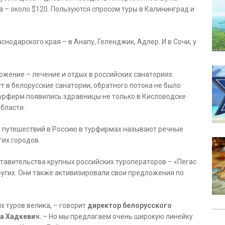
 – около $120. Пользуются спросом туры в Калининград и
нодарского края – в Анапу, Геленджик, Адлер. И в Сочи, у
жение – лечение и отдых в российских санаториях.
т в белорусские санатории, обратного потока не было.
урфирм появились здравницы не только в Кисловодске
области.
 путешествий в Россию в турфирмах называют речные
гих городов.
ставительства крупных российских туроператоров – «Пегас
 других. Они также активизировали свои предложения по
х туров велика, – говорит
директор белорусского
а Хадкевич.
– Но мы предлагаем очень широкую линейку