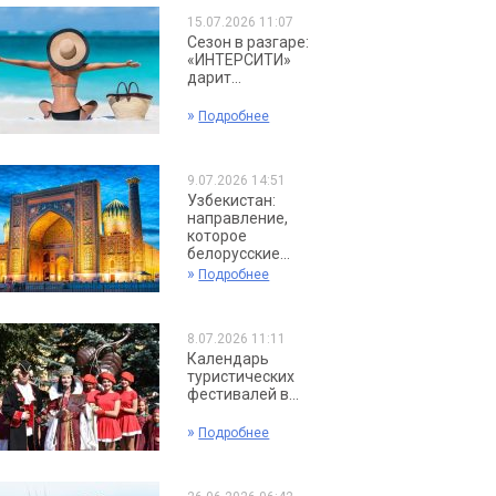
15.07.2026 11:07
Сезон в разгаре:
«ИНТЕРСИТИ»
дарит...
»
Подробнее
9.07.2026 14:51
Узбекистан:
направление,
которое
белорусские...
»
Подробнее
8.07.2026 11:11
Календарь
туристических
фестивалей в...
»
Подробнее