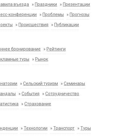
равила въезда
»
Праздники
»
Презентации
ресс-конференции
»
Проблемы
»
Прогнозы
роекты
»
Происшествия
»
Публикации
ннее бронирование
»
Рейтинги
екламные туры
»
Рынок
анатории
»
Сельский туризм
»
Семинары
кандалы
»
События
»
Сотрудничество
атистика
»
Страхование
енденции
»
Технологии
»
Транспорт
»
Туры