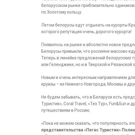
белорусском рынке приблизительно одинакова
по Золотому кольцу.
Летом белорусы едут отдыхать на курорты Крас
которого репутация очень дорогого курорта!
Появилось на рынке и абсолютно новое предло
Белорусы привыкли, что россияне массово еду
Теперь в линейке предложений белорусских т
или Геленджике, но и в Тверской и Рязанской 
Новым и очень интересным направлением для
круизы – из Нижнего Новгорода, Москвы и дру
Не будем забывать, что в Беларуси есть пред
Туристик», Coral Travel, «Тез Тур», Fun&Sun и
путешествиям в Россию.
«Пока не можем сказать, что популярность эти
представительства «Пегас Туристик» Полин