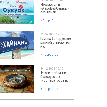
26.06.2026 06:42
«Белавиа» и
«АэроБелСервис»
объявили...
»
Подробнее
23.06.2026 12:22
Группа белорусских
врачей отправится
на...
»
Подробнее
30.12.2025 10:19
Итоги: рейтинги
белорусских
туроператоров в...
»
Подробнее