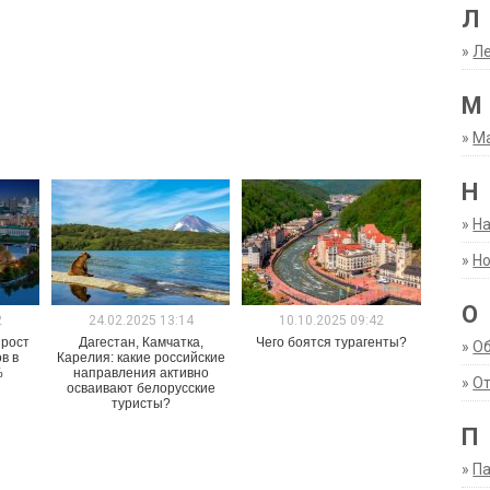
Л
»
Ле
М
»
М
Н
»
Н
»
Но
О
2
24.02.2025 13:14
10.10.2025 09:42
 рост
Дагестан, Камчатка,
Чего боятся турагенты?
»
О
в в
Карелия: какие российские
%
направления активно
»
От
осваивают белорусские
туристы?
П
»
Па