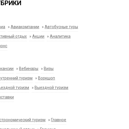
УБРИКИ
виа
»
Авиакомпании
»
Автобусные туры
тивный отдых
»
Акции
»
Аналитика
нонс
акансии
»
Вебинары
»
Визы
утренний туризм
»
Воркшоп
ездной туризм
»
Выездной туризм
ыставки
строномический туризм
»
Главное