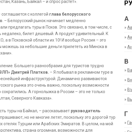
стан, Казань, Байкал – и спрос растет».
Р
– соглашается с коллегой
глава белорусского
А
ко
. – Белорусский рынок начинает медленно
ли предлагать туры в Псков. Это связано, в том числе, с
»
А
 недалеко, билет дешевый. А продукт удивительный. К
»
Ак
 а в Псковской области их 10! И вообще Россия – это
ты можешь за небольшие деньги прилететь из Минска в
»
А
ахани».
В
ление. Большего разнообразия для туристов трудно
»
В
ВЛП» Дмитрий Платков.
– Я побывал в рекламном туре в
ереснейшей инфраструктурой. Динамично развиваются
»
Вн
сского рынка это очень важно, поскольку возможности
»
Въ
 сократились. А горнолыжка в России – это не только
Алтая, Северного Кавказа».
»
В
сть туры на Байкал, – рассказывает
руководитель
Г
прашивают, но не многие летят, поскольку это дорогой тур
»
Га
х отелях Турции или Арабских Эмиратов. В целом, на мой
ерспектива, страна огромная, возможности для