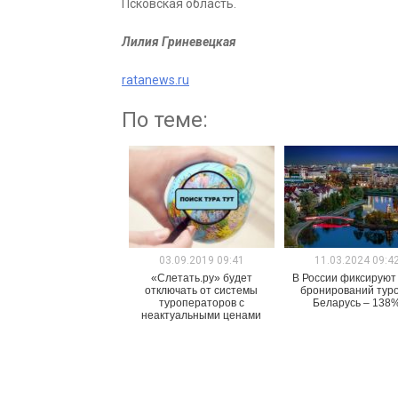
Псковская область.
Лилия Гриневецкая
ratanews.ru
По теме:
03.09.2019 09:41
11.03.2024 09:4
«Слетать.ру» будет
В России фиксируют
отключать от системы
бронирований туро
туроператоров с
Беларусь – 138
неактуальными ценами