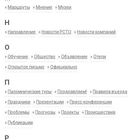
»
Маршруты
»
Мнение
»
Музеи
Н
»
Направление
»
Новости РСТО
»
Новости компаний
О
»
Обучение
»
Общество
»
Объявление
»
Отели
»
Открытое письмо
»
Официально
П
»
Паломнические туры
»
Поздравляем!
»
Правила въезда
»
Праздники
»
Презентации
»
Пресс-конференции
»
Проблемы
»
Прогнозы
»
Проекты
»
Происшествия
»
Публикации
Р