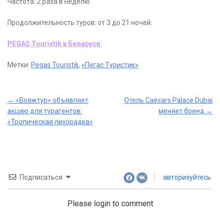
Частота: 2 раза в неделю
Продолжительность туров: от 3 до 21 ночей.
PEGAS Touristik в Беларуси.
Метки:
Pegas Touristik
,
«Пегас Туристик»
Post
←
«Вояжтур» объявляет
Отель Caesars Palace Dubai
акцию для турагентов:
меняет бренд
→
navigation
«Тропическая лихорадка»
Подписаться
авторизуйтесь
Please login to comment