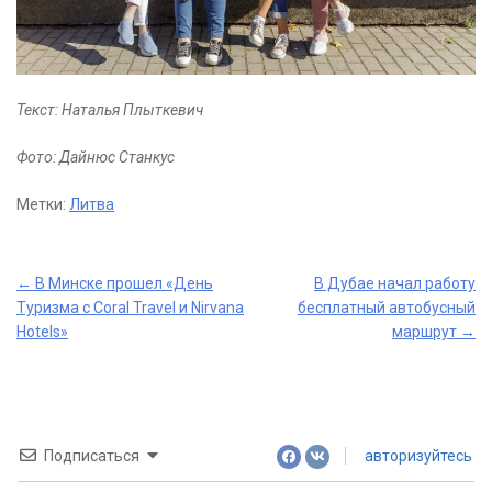
Текст: Наталья Плыткевич
Фото: Дайнюс Станкус
Метки:
Литва
Post
←
В Минске прошел «День
В Дубае начал работу
Туризма с Coral Travel и Nirvana
бесплатный автобусный
navigation
Hotels»
маршрут
→
Подписаться
авторизуйтесь