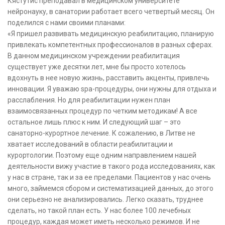
Кястутис преподавал в медицинском университете
нейронауку, в санатории работает всего четвертый месяц. Он
поделился с нами своими планами:
«Я пришел развивать медицинскую реабилитацию, планирую
привлекать компетентных профессионалов в разных сферах.
В данном медицинском учреждении реабилитация
существует уже десятки лет, мне бы просто хотелось
вдохнуть в нее новую жизнь, расставить акценты, привлечь
инновации. Я уважаю spa-процедуры, они нужны для отдыха и
расслабления. Но для реабилитации нужен план
взаимосвязанных процедур по четким методикам! А все
остальное лишь плюс к ним. И следующий шаг – это
санаторно-курортное лечение. К сожалению, в Литве не
хватает исследований в области реабилитации и
курортологии. Поэтому еще одним направлением нашей
деятельности вижу участие в такого рода исследованиях, как
у нас в стране, так и за ее пределами. Пациентов у нас очень
много, займемся сбором и систематизацией данных, до этого
они серьезно не анализировались. Легко сказать, труднее
сделать, но такой план есть. У нас более 100 лечебных
процедур, каждая может иметь несколько режимов. И не