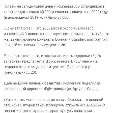
Кстати, на сегодняшний день у компании 750 сотрудников в
трех городах и около 60 000 уникальных клиентов в 2022 году
(в доковидном, 2019-м, их было 80 000).
«Eglės sanatorija» – это 2000 мест и около 40 млн евро
инвестиций. У клиентов санатория есть возможность выбрать
желаемый уровень комфорта: Economy, Standard или Comfort,
каждый со своими преимуществами.
Укреплять, сохранять и восстанавливать здоровье «Eglės
sanatorija» предлагает в Друскининкае, Бирштонасе и в
недавно открытом дневном центре в Вильнюсе (пр.
Конституцийос, 20).
Дальнейшими планами развития с коллегами поделился
генеральный директор «Eglės sanatorija» Артурас Салда:
«Как видите, мы начали новую линию бизнеса, это дневной
стационар, второй такой планируем открыть осенью 2024. В
планах – реконструкция инфраструктуры санатория в