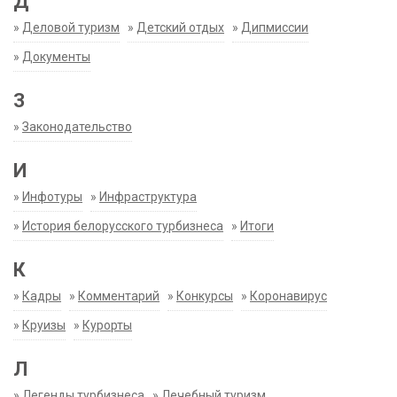
Д
»
Деловой туризм
»
Детский отдых
»
Дипмиссии
»
Документы
З
»
Законодательство
И
»
Инфотуры
»
Инфраструктура
»
История белорусского турбизнеса
»
Итоги
К
»
Кадры
»
Комментарий
»
Конкурсы
»
Коронавирус
»
Круизы
»
Курорты
Л
»
Легенды турбизнеса
»
Лечебный туризм