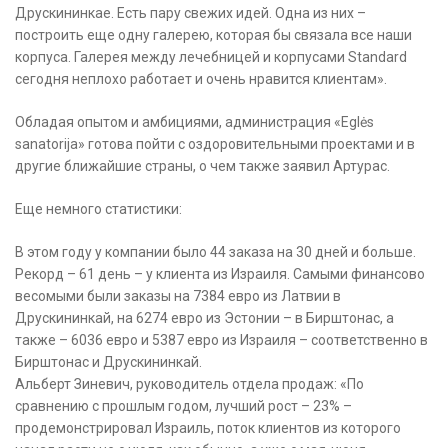
Друскининкае. Есть пару свежих идей. Одна из них –
построить еще одну галерею, которая бы связала все наши
корпуса. Галерея между лечебницей и корпусами Standard
сегодня неплохо работает и очень нравится клиентам».
Обладая опытом и амбициями, администрация «Eglės
sanatorija» готова пойти с оздоровительными проектами и в
другие ближайшие страны, о чем также заявил Артурас.
Еще немного статистики:
В этом году у компании было 44 заказа на 30 дней и больше.
Рекорд – 61 день – у клиента из Израиля. Самыми финансово
весомыми были заказы на 7384 евро из Латвии в
Друскининкай, на 6274 евро из Эстонии – в Бирштонас, а
также – 6036 евро и 5387 евро из Израиля – соответственно в
Бирштонас и Друскининкай.
Альберт Зиневич, руководитель отдела продаж: «По
сравнению с прошлым годом, лучший рост – 23% –
продемонстрировал Израиль, поток клиентов из которого