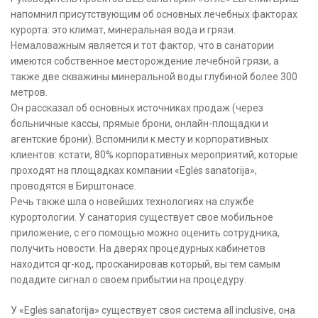
напомнил присутствующим об основных лечебных факторах
курорта: это климат, минеральная вода и грязи.
Немаловажным является и тот фактор, что в санатории
имеются собственное месторождение лечебной грязи, а
также две скважины минеральной воды глубиной более 300
метров.
Он рассказал об основных источниках продаж (через
больничные кассы, прямые брони, онлайн-площадки и
агентские брони). Вспомнили к месту и корпоративных
клиентов: кстати, 80% корпоративных мероприятий, которые
проходят на площадках компании «Eglės sanatorija»,
проводятся в Бирштонасе.
Речь также шла о новейших технологиях на службе
курортологии. У санатория существует свое мобильное
приложение, с его помощью можно оценить сотрудника,
получить новости. На дверях процедурных кабинетов
находится qr-код, просканировав который, вы тем самым
подадите сигнал о своем прибытии на процедуру.
У «Eglės sanatorija» существует своя система all inclusive, она