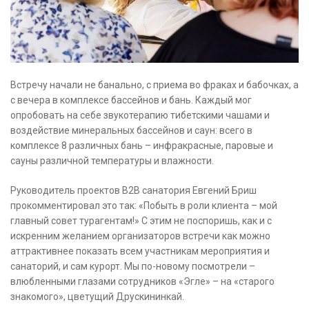
Встречу начали не банально, с приема во фраках и бабочках, а
с вечера в комплексе бассейнов и бань. Каждый мог
опробовать на себе звукотерапию тибетскими чашами и
воздействие минеральных бассейнов и саун: всего в
комплексе 8 различных бань – инфракрасные, паровые и
сауны различной температуры и влажности.
Руководитель проектов B2B санатория Евгений Бриш
прокомментировал это так: «Побыть в роли клиента – мой
главный совет турагентам!» С этим не поспоришь, как и с
искренним желанием организаторов встречи как можно
аттрактивнее показать всем участникам мероприятия и
санаторий, и сам курорт. Мы по-новому посмотрели –
влюбленными глазами сотрудников «Эгле» – на «старого
знакомого», цветущий Друскининкай.