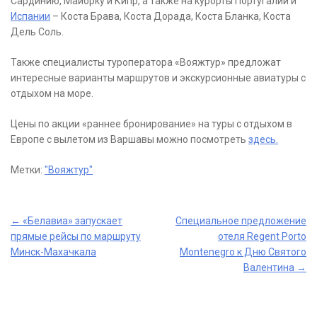
Сардинию, Майорку и Кипр, а также на курорты Португалии и
Испании
– Коста Брава, Коста Дорада, Коста Бланка, Коста
Дель Соль.
Также специалисты туроператора «Вояжтур» предложат
интересные варианты маршрутов и экскурсионные авиатуры с
отдыхом на море.
Цены по акции «раннее бронирование» на туры с отдыхом в
Европе с вылетом из Варшавы можно посмотреть
здесь.
Метки:
"Вояжтур"
Post
←
«Белавиа» запускает
Специальное предложение
прямые рейсы по маршруту
отеля Regent Porto
navigation
Минск-Махачкала
Montenegro к Дню Святого
Валентина
→