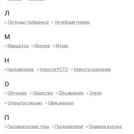
Л
»
Легенды турбизнеса
»
Лечебный туризм
М
»
Маршруты
»
Мнение
»
Музеи
Н
»
Направление
»
Новости РСТО
»
Новости компаний
О
»
Обучение
»
Общество
»
Объявление
»
Отели
»
Открытое письмо
»
Официально
П
»
Паломнические туры
»
Поздравляем!
»
Правила въезда