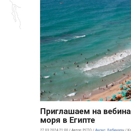
Приглашаем на вебина
моря в Египте
27.03.2024 21:00
/
Автор: РСТО
/
Анонс
,
Вебинары
/
К