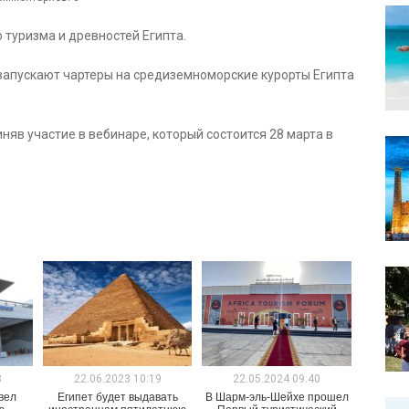
туризма и древностей Египта.
апускают чартеры на средиземноморские курорты Египта
няв участие в вебинаре, который состоится 28 марта в
8
22.06.2023 10:19
22.05.2024 09:40
вел
Египет будет выдавать
В Шарм-эль-Шейхе прошел