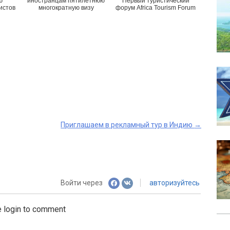
ю
иностранцам пятилетнюю
Первый туристический
истов
многократную визу
форум Africa Tourism Forum
Приглашаем в рекламный тур в Индию
→
Войти через
авторизуйтесь
 login to comment