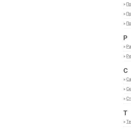
»
П
»
П
»
П
Р
»
Ра
»
Р
С
»
С
»
С
»
Ст
Т
»
Т