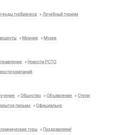
генды турбизнеса
»
Лечебный туризм
аршруты
»
Мнение
»
Музеи
аправление
»
Новости РСТО
вости компаний
бучение
»
Общество
»
Объявление
»
Отели
крытое письмо
»
Официально
ломнические туры
»
Поздравляем!