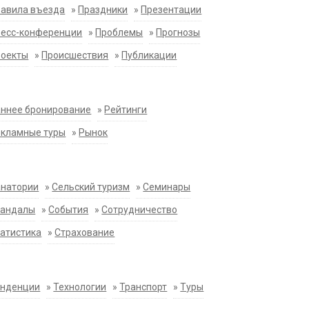
равила въезда
»
Праздники
»
Презентации
ресс-конференции
»
Проблемы
»
Прогнозы
роекты
»
Происшествия
»
Публикации
ннее бронирование
»
Рейтинги
екламные туры
»
Рынок
анатории
»
Сельский туризм
»
Семинары
кандалы
»
События
»
Сотрудничество
атистика
»
Страхование
енденции
»
Технологии
»
Транспорт
»
Туры