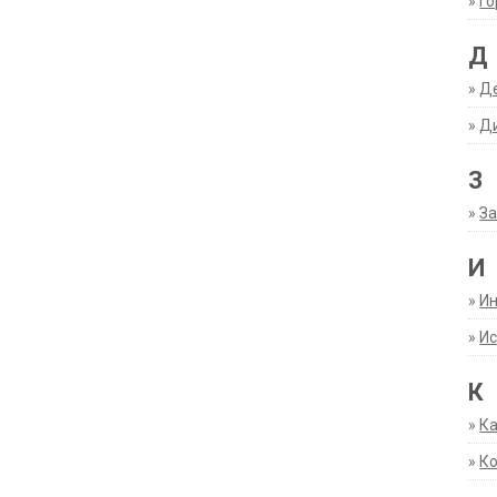
»
Г
Д
»
Д
»
Д
З
»
За
И
»
И
»
Ис
К
»
К
»
К