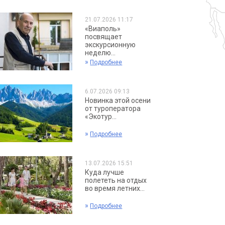
21.07.2026 11:17
«Виаполь»
посвящает
экскурсионную
неделю...
»
Подробнее
6.07.2026 09:13
Новинка этой осени
от туроператора
«Экотур...
»
Подробнее
13.07.2026 15:51
Куда лучше
полететь на отдых
во время летних...
»
Подробнее