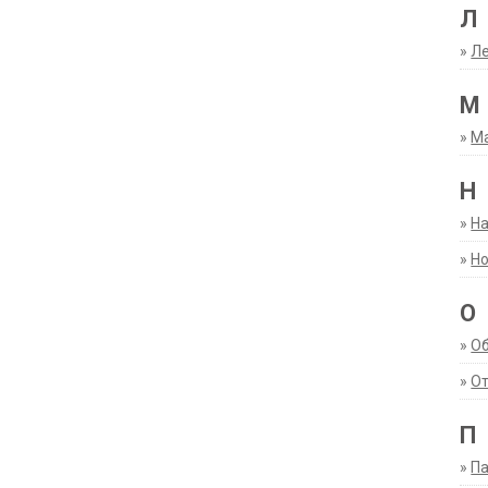
Л
»
Ле
М
»
М
Н
»
Н
»
Но
О
»
О
»
От
П
»
Па