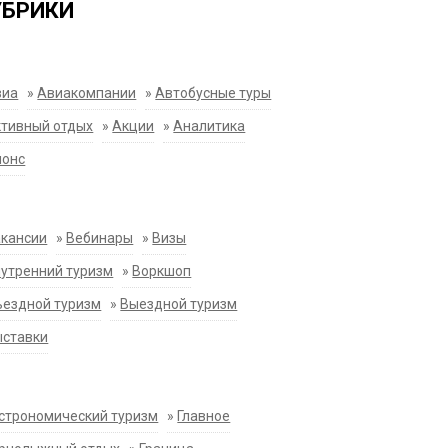
УБРИКИ
виа
»
Авиакомпании
»
Автобусные туры
тивный отдых
»
Акции
»
Аналитика
нонс
акансии
»
Вебинары
»
Визы
утренний туризм
»
Воркшоп
ездной туризм
»
Выездной туризм
ыставки
строномический туризм
»
Главное