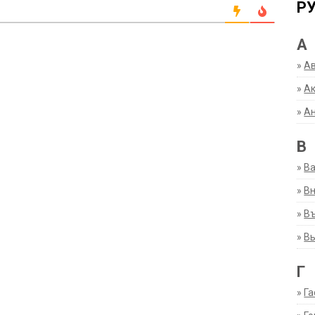
Р
А
»
А
»
Ак
»
А
В
»
В
»
Вн
»
Въ
»
В
Г
»
Га