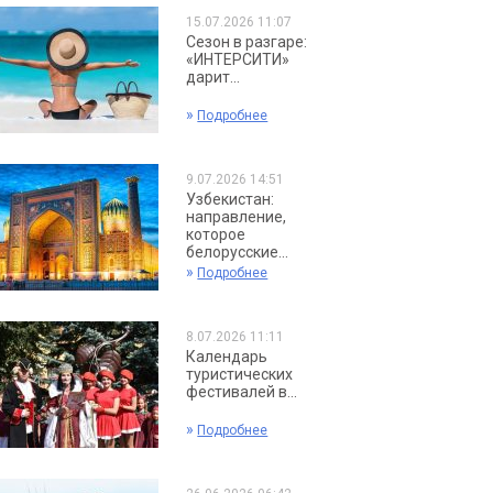
15.07.2026 11:07
Сезон в разгаре:
«ИНТЕРСИТИ»
дарит...
»
Подробнее
9.07.2026 14:51
Узбекистан:
направление,
которое
белорусские...
»
Подробнее
8.07.2026 11:11
Календарь
туристических
фестивалей в...
»
Подробнее