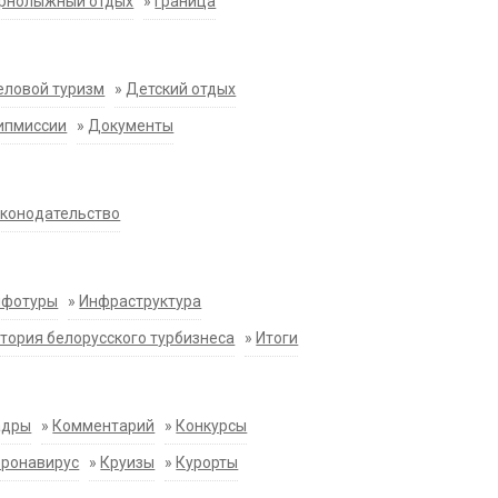
орнолыжный отдых
»
Граница
еловой туризм
»
Детский отдых
ипмиссии
»
Документы
конодательство
нфотуры
»
Инфраструктура
тория белорусского турбизнеса
»
Итоги
адры
»
Комментарий
»
Конкурсы
оронавирус
»
Круизы
»
Курорты