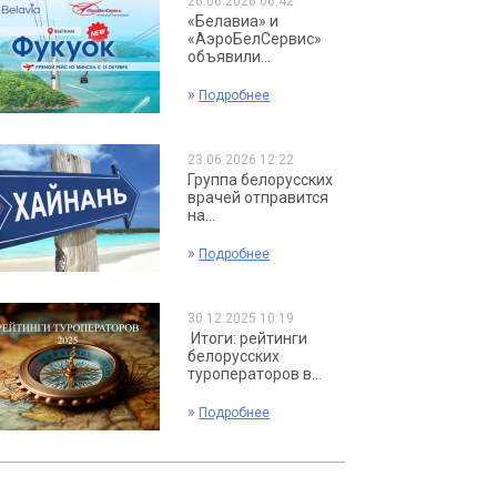
26.06.2026 06:42
«Белавиа» и
«АэроБелСервис»
объявили...
»
Подробнее
23.06.2026 12:22
Группа белорусских
врачей отправится
на...
»
Подробнее
30.12.2025 10:19
Итоги: рейтинги
белорусских
туроператоров в...
»
Подробнее