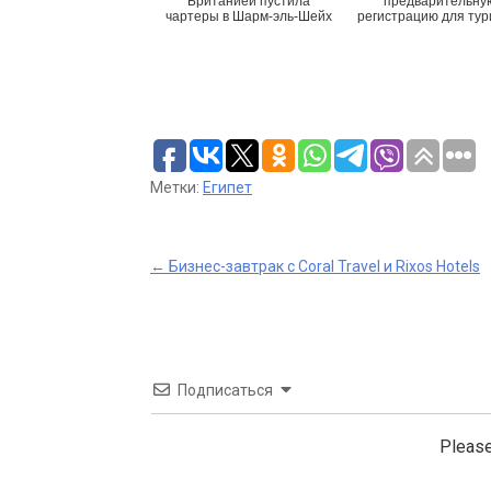
Британией пустила
предварительну
чартеры в Шарм-эль-Шейх
регистрацию для тур
Метки:
Египет
Post
←
Бизнес-завтрак с Coral Travel и Rixos Hotels
navigation
Подписаться
Please