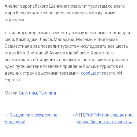
Аналог европейского Шенгена позволит туристам со всего
мира беспрепятственно путешествовать между этими
странами.
«Таиланд предложил совместную визу шенгенского типа для
себя, Камбоджи, Лаоса, Малайзии, Мьянмы и Вьетнама.
Совместная виза позволит туристам исследовать все шесть
стран Юго-Восточной Азии по одной визе. Кроме того,
возможность объединить поездки по нескольким странам в
одно путешествие позволит привлечь больше туристов из
дальних стран с высокими тратами»-
сообщает
газета VN
Express.
Метки:
Вьетнам
,
Таиланд
Post
←
Скидки на экскурсии по
«ИНТЕРСИТИ» приглашает на
Беларуси!
серию бизнес-завтраков
→
navigation