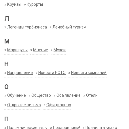
»
Круизы
»
Курорты
Л
»
Легенды турбизнеса
»
Лечебный туризм
М
»
Маршруты
»
Мнение
»
Музеи
Н
»
Направление
»
Новости РСТО
»
Новости компаний
О
»
Обучение
»
Общество
»
Объявление
»
Отели
»
Открытое письмо
»
Официально
П
»
Паломнические туры
»
Поздравляем!
»
Правила въезда