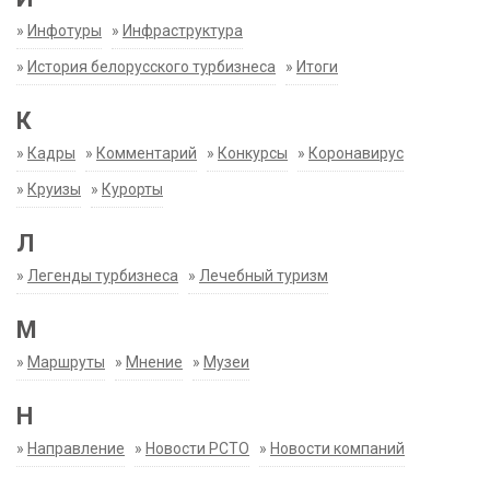
»
Инфотуры
»
Инфраструктура
»
История белорусского турбизнеса
»
Итоги
К
»
Кадры
»
Комментарий
»
Конкурсы
»
Коронавирус
»
Круизы
»
Курорты
Л
»
Легенды турбизнеса
»
Лечебный туризм
М
»
Маршруты
»
Мнение
»
Музеи
Н
»
Направление
»
Новости РСТО
»
Новости компаний