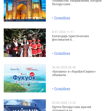
Узбекистан: направление, которое
белорусские...
»
Подробнее
8.07.2026 11:11
Календарь туристических
фестивалей в...
»
Подробнее
26.06.2026 06:42
«Белавиа» и «АэроБелСервис»
объявили...
»
Подробнее
23.06.2026 12:22
Группа белорусских врачей
отправится на...