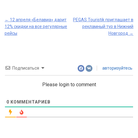
Post
←
12 апреля «Белавиа» дарит
PEGAS Touristik приглашает в
12% скидки на все регулярные
рекламный тур в Нижний
navigation
рейсы
Новгород
→
Подписаться
авторизуйтесь
Please login to comment
0
КОММЕНТАРИЕВ