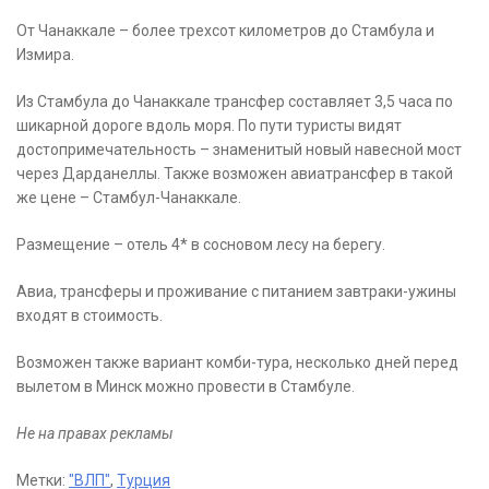
От Чанаккале – более трехсот километров до Стамбула и
Измира.
Из Стамбула до Чанаккале трансфер составляет 3,5 часа по
шикарной дороге вдоль моря. По пути туристы видят
достопримечательность – знаменитый новый навесной мост
через Дарданеллы. Также возможен авиатрансфер в такой
же цене – Стамбул-Чанаккале.
Размещение – отель 4* в сосновом лесу на берегу.
Авиа, трансферы и проживание с питанием завтраки-ужины
входят в стоимость.
Возможен также вариант комби-тура, несколько дней перед
вылетом в Минск можно провести в Стамбуле.
Не на правах рекламы
Метки:
"ВЛП"
,
Турция