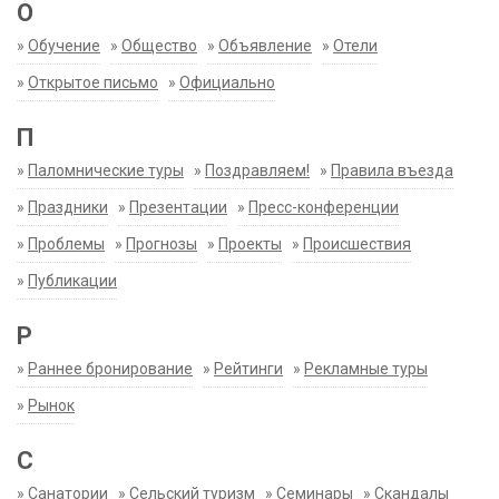
О
»
Обучение
»
Общество
»
Объявление
»
Отели
»
Открытое письмо
»
Официально
П
»
Паломнические туры
»
Поздравляем!
»
Правила въезда
»
Праздники
»
Презентации
»
Пресс-конференции
»
Проблемы
»
Прогнозы
»
Проекты
»
Происшествия
»
Публикации
Р
»
Раннее бронирование
»
Рейтинги
»
Рекламные туры
»
Рынок
С
»
Санатории
»
Сельский туризм
»
Семинары
»
Скандалы