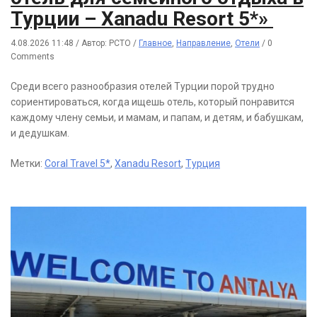
Турции – Xanadu Resort 5*»
4.08.2026 11:48
/
Автор: РСТО
/
Главное
,
Направление
,
Отели
/
0
Comments
Среди всего разнообразия отелей Турции порой трудно
сориентироваться, когда ищешь отель, который понравится
каждому члену семьи, и мамам, и папам, и детям, и бабушкам,
и дедушкам.
Метки:
Coral Travel 5*
,
Xanadu Resort
,
Турция