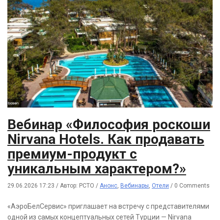
Вебинар «Философия роскоши
Nirvana Hotels. Как продавать
премиум-продукт с
уникальным характером?»
29.06.2026 17:23
/
Автор: РСТО
/
Анонс
,
Вебинары
,
Отели
/
0 Comments
«АэроБелСервис» приглашает на встречу с представителями
одной из самых концептуальных сетей Турции — Nirvana