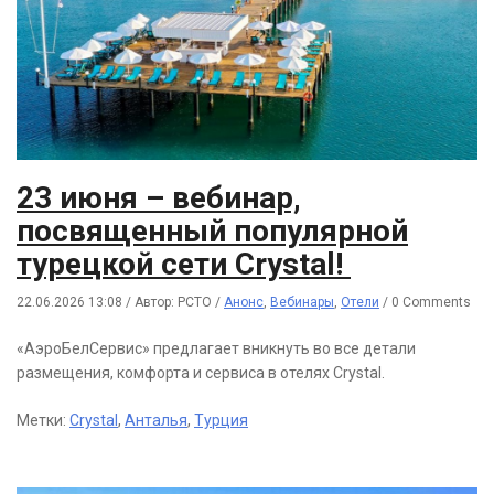
23 июня – вебинар,
посвященный популярной
турецкой сети Crystal!
22.06.2026 13:08
/
Автор: РСТО
/
Анонс
,
Вебинары
,
Отели
/
0 Comments
«АэроБелСервис» предлагает вникнуть во все детали
размещения, комфорта и сервиса в отелях Crystal.
Метки:
Crystal
,
Анталья
,
Турция