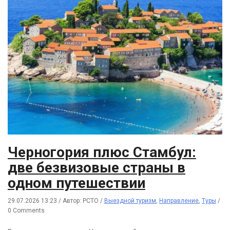
Черногория плюс Стамбул:
две безвизовые страны в
одном путешествии
29.07.2026 13:23
/
Автор: РСТО
/
Выездной туризм
,
Направление
,
Туры
/
0 Comments