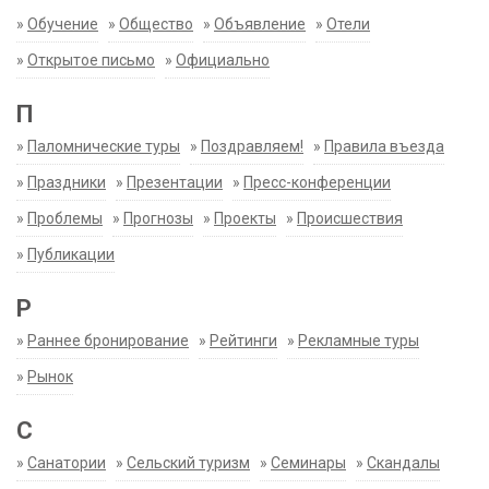
»
Обучение
»
Общество
»
Объявление
»
Отели
»
Открытое письмо
»
Официально
П
»
Паломнические туры
»
Поздравляем!
»
Правила въезда
»
Праздники
»
Презентации
»
Пресс-конференции
»
Проблемы
»
Прогнозы
»
Проекты
»
Происшествия
»
Публикации
Р
»
Раннее бронирование
»
Рейтинги
»
Рекламные туры
»
Рынок
С
»
Санатории
»
Сельский туризм
»
Семинары
»
Скандалы