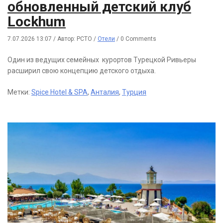
обновленный детский клуб
Lockhum
7.07.2026 13:07
/
Автор: РСТО
/
Отели
/
0 Comments
Один из ведущих семейных курортов Турецкой Ривьеры
расширил свою концепцию детского отдыха.
Метки:
Spice Hotel & SPA
,
Анталия
,
Турция