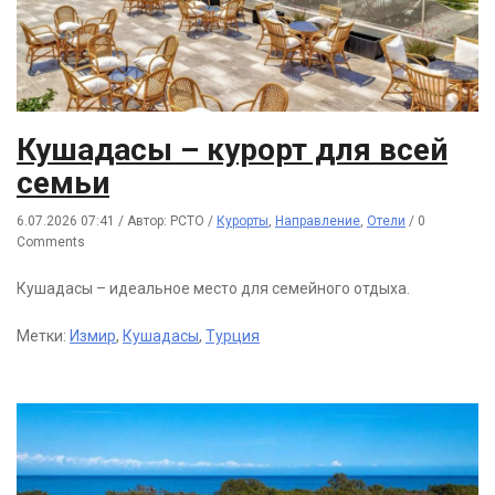
Кушадасы – курорт для всей
семьи
6.07.2026 07:41
/
Автор: РСТО
/
Курорты
,
Направление
,
Отели
/
0
Comments
Кушадасы – идеальное место для семейного отдыха.
Метки:
Измир
,
Кушадасы
,
Турция