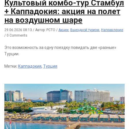
Культовый комбо-тур Стамбул
+ Каппадокия: акция на полет
на воздушном шаре
29.06.2026 08:13
/
Автор: РСТО
/
Акции
,
Выездной туризм
,
Направление
/
0 Comments
Это возможность за одну поездку повидать две «разные»
Турции.
Метки:
Каппадокия
,
Турция