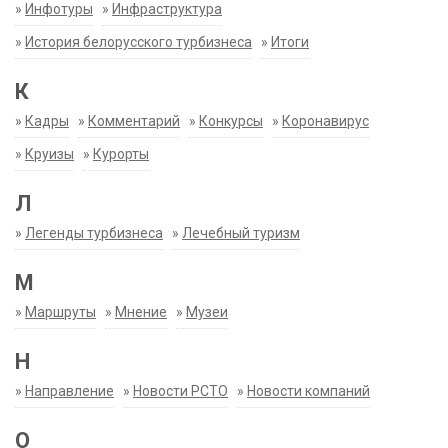
»
Инфотуры
»
Инфраструктура
»
История белорусского турбизнеса
»
Итоги
К
»
Кадры
»
Комментарий
»
Конкурсы
»
Коронавирус
»
Круизы
»
Курорты
Л
»
Легенды турбизнеса
»
Лечебный туризм
М
»
Маршруты
»
Мнение
»
Музеи
Н
»
Направление
»
Новости РСТО
»
Новости компаний
О