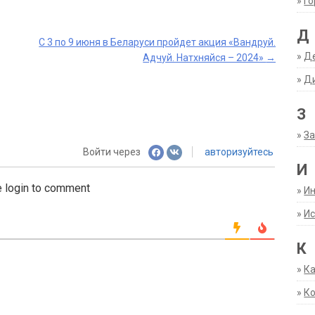
»
Г
Д
С 3 по 9 июня в Беларуси пройдет акция «Вандруй.
»
Д
Адчуй. Натхняйся – 2024»
→
»
Д
З
»
За
Войти через
авторизуйтесь
И
 login to comment
»
И
»
Ис
К
»
К
»
К