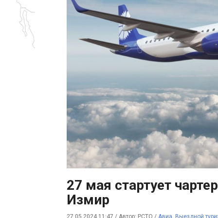
27 мая стартует чарте
Измир
27.05.2024 11:47
/
Автор: РСТО
/
Авиа
,
Выездной тури