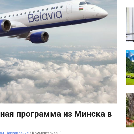
рная программа из Минска в
зм
,
Направление
/
Комментариев: 0