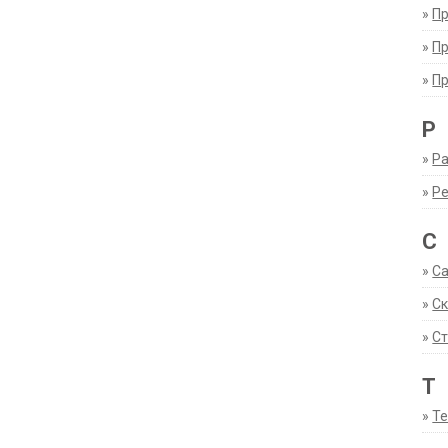
»
П
»
П
»
П
Р
»
Ра
»
Р
С
»
С
»
С
»
Ст
Т
»
Т