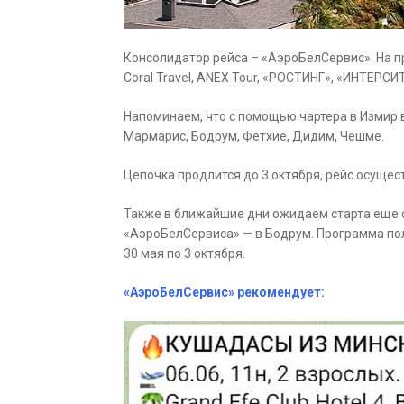
Консолидатор рейса – «АэроБелСервис». На 
Coral Travel, ANEX Tour, «РОСТИНГ», «ИНТЕРСИ
Напоминаем, что с помощью чартера в Измир в
Мармарис, Бодрум, Фетхие, Дидим, Чешме.
Цепочка продлится до 3 октября, рейс осущес
Также в ближайшие дни ожидаем старта еще 
«АэроБелСервиса» — в Бодрум. Программа пол
30 мая по 3 октября.
«АэроБелСервис» рекомендует: