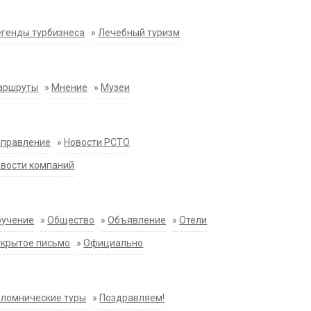
генды турбизнеса
»
Лечебный туризм
аршруты
»
Мнение
»
Музеи
аправление
»
Новости РСТО
вости компаний
бучение
»
Общество
»
Объявление
»
Отели
крытое письмо
»
Официально
ломнические туры
»
Поздравляем!