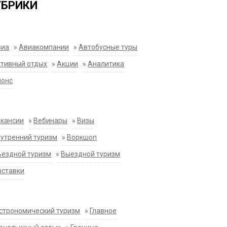
УБРИКИ
виа
»
Авиакомпании
»
Автобусные туры
тивный отдых
»
Акции
»
Аналитика
нонс
акансии
»
Вебинары
»
Визы
утренний туризм
»
Воркшоп
ездной туризм
»
Выездной туризм
ыставки
строномический туризм
»
Главное