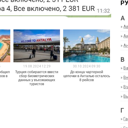
Р
А
»
А
»
Ак
»
А
В
5
19.08.2024 12:29
30.10.2024 09:30
»
В
общил
Турция собирается ввести
До конца чартерной
ров в
сбор биометрических
цепочки в Анталью осталось
»
Вн
данных у въезжающих
8 рейсов
туристов
»
Въ
»
В
Г
»
Га