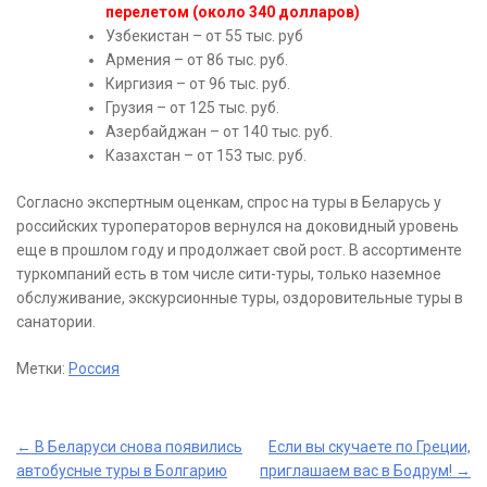
перелетом (около 340 долларов)
Узбекистан – от 55 тыс. руб
Армения – от 86 тыс. руб.
Киргизия – от 96 тыс. руб.
Грузия – от 125 тыс. руб.
Азербайджан – от 140 тыс. руб.
Казахстан – от 153 тыс. руб.
Согласно экспертным оценкам, спрос на туры в Беларусь у
российских туроператоров вернулся на доковидный уровень
еще в прошлом году и продолжает свой рост. В ассортименте
туркомпаний есть в том числе сити-туры, только наземное
обслуживание, экскурсионные туры, оздоровительные туры в
санатории.
Метки:
Россия
Post
←
В Беларуси снова появились
Если вы скучаете по Греции,
автобусные туры в Болгарию
приглашаем вас в Бодрум!
→