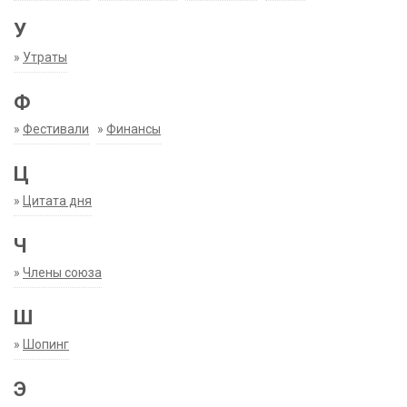
У
»
Утраты
Ф
»
Фестивали
»
Финансы
Ц
»
Цитата дня
Ч
»
Члены союза
Ш
»
Шопинг
Э