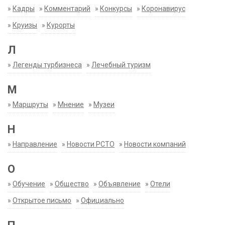
»
Кадры
»
Комментарий
»
Конкурсы
»
Коронавирус
»
Круизы
»
Курорты
Л
»
Легенды турбизнеса
»
Лечебный туризм
М
»
Маршруты
»
Мнение
»
Музеи
Н
»
Направление
»
Новости РСТО
»
Новости компаний
О
»
Обучение
»
Общество
»
Объявление
»
Отели
»
Открытое письмо
»
Официально