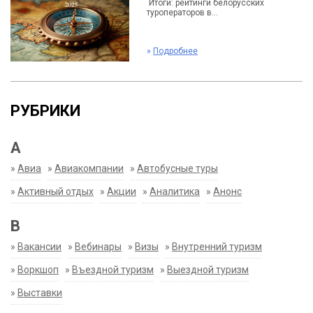
Итоги: рейтинги белорусских
туроператоров в...
»
Подробнее
РУБРИКИ
А
»
Авиа
»
Авиакомпании
»
Автобусные туры
»
Активный отдых
»
Акции
»
Аналитика
»
Анонс
В
»
Вакансии
»
Вебинары
»
Визы
»
Внутренний туризм
»
Воркшоп
»
Въездной туризм
»
Выездной туризм
»
Выставки