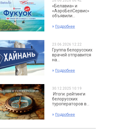
26.06.2026 06:42
«Белавиа» и
«АэроБелСервис»
объявили...
»
Подробнее
23.06.2026 12:22
Группа белорусских
врачей отправится
на...
»
Подробнее
30.12.2025 10:19
Итоги: рейтинги
белорусских
туроператоров в...
»
Подробнее