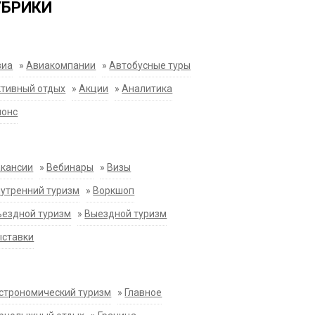
УБРИКИ
виа
»
Авиакомпании
»
Автобусные туры
тивный отдых
»
Акции
»
Аналитика
нонс
акансии
»
Вебинары
»
Визы
утренний туризм
»
Воркшоп
ездной туризм
»
Выездной туризм
ыставки
строномический туризм
»
Главное