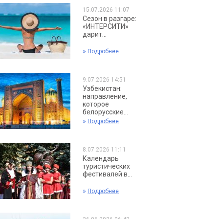
15.07.2026 11:07
Сезон в разгаре:
«ИНТЕРСИТИ»
дарит...
»
Подробнее
9.07.2026 14:51
Узбекистан:
направление,
которое
белорусские...
»
Подробнее
8.07.2026 11:11
Календарь
туристических
фестивалей в...
»
Подробнее