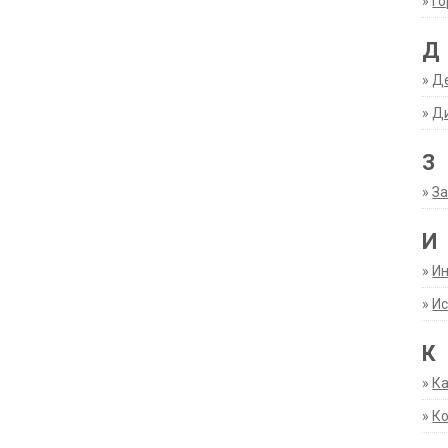
»
Г
Д
»
Д
»
Д
З
»
За
И
»
И
»
Ис
К
»
К
»
К