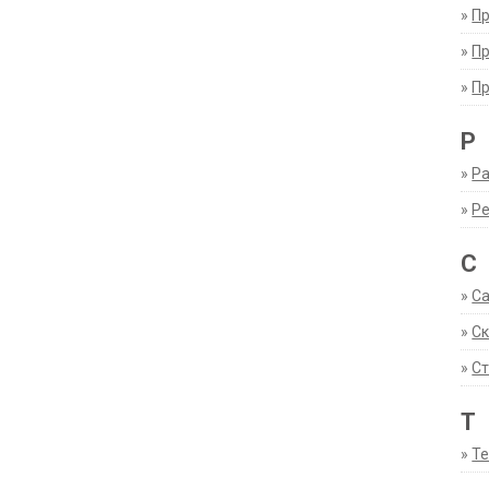
»
П
»
П
»
П
Р
»
Ра
»
Р
С
»
С
»
С
»
Ст
Т
»
Т