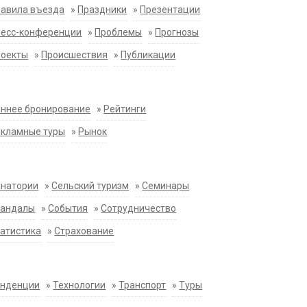
равила въезда
»
Праздники
»
Презентации
ресс-конференции
»
Проблемы
»
Прогнозы
роекты
»
Происшествия
»
Публикации
ннее бронирование
»
Рейтинги
екламные туры
»
Рынок
анатории
»
Сельский туризм
»
Семинары
кандалы
»
События
»
Сотрудничество
атистика
»
Страхование
енденции
»
Технологии
»
Транспорт
»
Туры