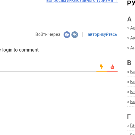
вопросам инклюзивного туризма
→
Р
А
»
А
Войти через
авторизуйтесь
»
Ак
»
А
 login to comment
В
»
В
»
Вн
»
Въ
»
В
Г
»
Га