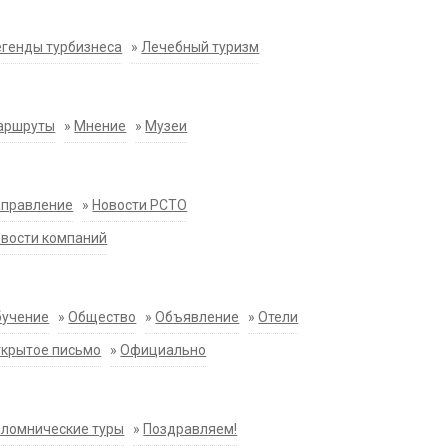
генды турбизнеса
»
Лечебный туризм
аршруты
»
Мнение
»
Музеи
аправление
»
Новости РСТО
вости компаний
бучение
»
Общество
»
Объявление
»
Отели
крытое письмо
»
Официально
ломнические туры
»
Поздравляем!