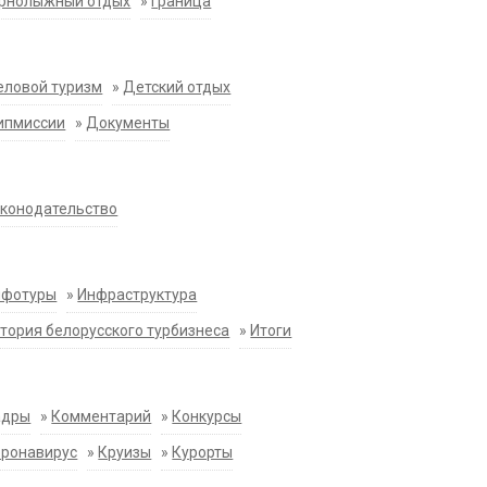
орнолыжный отдых
»
Граница
еловой туризм
»
Детский отдых
ипмиссии
»
Документы
конодательство
нфотуры
»
Инфраструктура
тория белорусского турбизнеса
»
Итоги
адры
»
Комментарий
»
Конкурсы
оронавирус
»
Круизы
»
Курорты