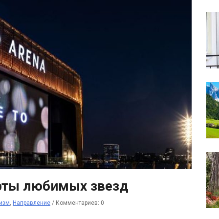
рты любимых звезд
изм
,
Направление
/
Комментариев: 0