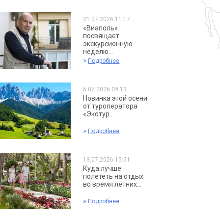
21.07.2026 11:17
«Виаполь»
посвящает
экскурсионную
неделю...
»
Подробнее
6.07.2026 09:13
Новинка этой осени
от туроператора
«Экотур...
»
Подробнее
13.07.2026 15:51
Куда лучше
полететь на отдых
во время летних...
»
Подробнее