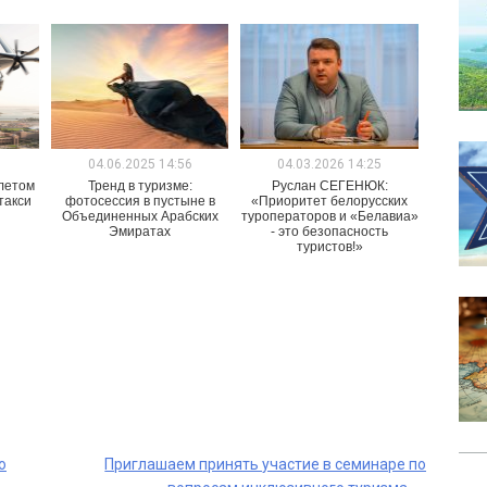
1
04.06.2025 14:56
04.03.2026 14:25
 летом
Тренд в туризме:
Руслан СЕГЕНЮК:
такси
фотосессия в пустыне в
«Приоритет белорусских
Объединенных Арабских
туроператоров и «Белавиа»
Эмиратах
- это безопасность
туристов!»
о
Приглашаем принять участие в семинаре по