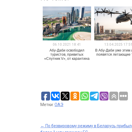
06.10.2021 18:41
13.04.2025 17:5
Абу-Даби освободил
В Абу-Даби уже этим
туристов, привитых
появятся летающие 
«Спутник V», от карантина
Метки:
ОАЭ
Post
←
По безвизовому режиму в Беларусь прибыл