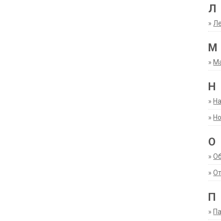
Л
»
Ле
М
»
М
Н
»
Н
»
Но
О
»
О
»
От
П
»
Па