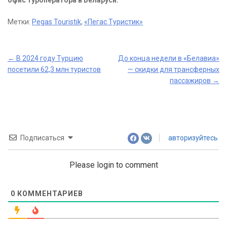
офис туроператора в Беларуси.
Метки:
Pegas Touristik
,
«Пегас Туристик»
Post
←
В 2024 году Турцию
До конца недели в «Белавиа»
посетили 62,3 млн туристов
— скидки для трансферных
navigation
пассажиров
→
Подписаться
авторизуйтесь
Please login to comment
0
КОММЕНТАРИЕВ