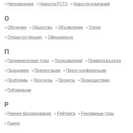
»
Направление
»
Новости РСТО
»
Новости компаний
О
»
Обучение
»
Общество
»
Объявление
»
Отели
»
Открытое письмо
»
Официально
П
»
Паломнические туры
»
Поздравляем!
»
Правила въезда
»
Праздники
»
Презентации
»
Пресс-конференции
»
Проблемы
»
Прогнозы
»
Проекты
»
Происшествия
»
Публикации
Р
»
Раннее бронирование
»
Рейтинги
»
Рекламные туры
»
Рынок