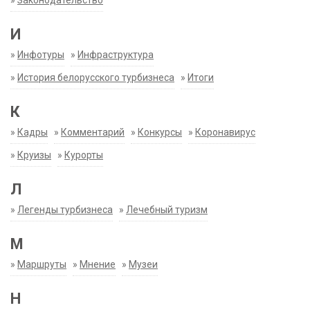
»
Законодательство
И
»
Инфотуры
»
Инфраструктура
»
История белорусского турбизнеса
»
Итоги
К
»
Кадры
»
Комментарий
»
Конкурсы
»
Коронавирус
»
Круизы
»
Курорты
Л
»
Легенды турбизнеса
»
Лечебный туризм
М
»
Маршруты
»
Мнение
»
Музеи
Н