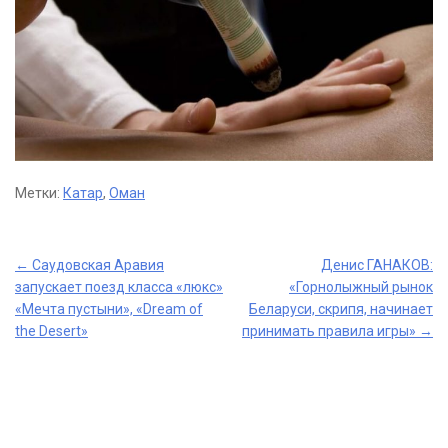
Метки:
Катар
,
Оман
Post
←
Саудовская Аравия
Денис ГАНАКОВ:
запускает поезд класса «люкс»
«Горнолыжный рынок
navigation
«Мечта пустыни», «Dream of
Беларуси, скрипя, начинает
the Desert»
принимать правила игры»
→