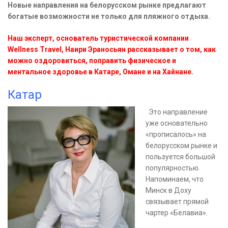
Новые направления на белорусском рынке предлагают
богатые возможности не только для пляжного отдыха.
Наш эксперт, основатель туристической компании
Wellness Travel, Наири Эраносьян рассказывает о том, как
можно оздоровиться, поправить физическое и
ментальное здоровье в Катаре, Омане и на Хайнане.
Катар
Это направление
уже основательно
«прописалось» на
белорусском рынке и
пользуется большой
популярностью.
Напоминаем, что
Минск в Доху
связывает прямой
чартер «Белавиа».