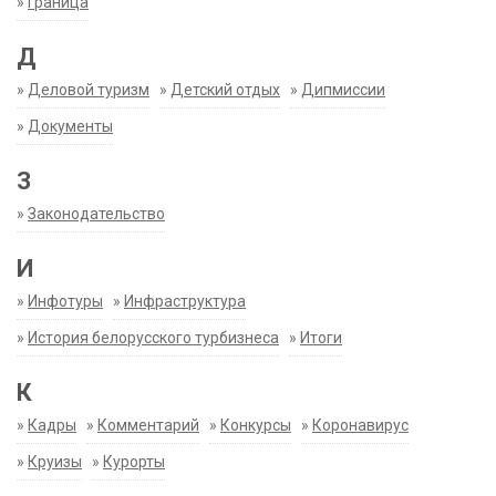
»
Граница
Д
»
Деловой туризм
»
Детский отдых
»
Дипмиссии
»
Документы
З
»
Законодательство
И
»
Инфотуры
»
Инфраструктура
»
История белорусского турбизнеса
»
Итоги
К
»
Кадры
»
Комментарий
»
Конкурсы
»
Коронавирус
»
Круизы
»
Курорты