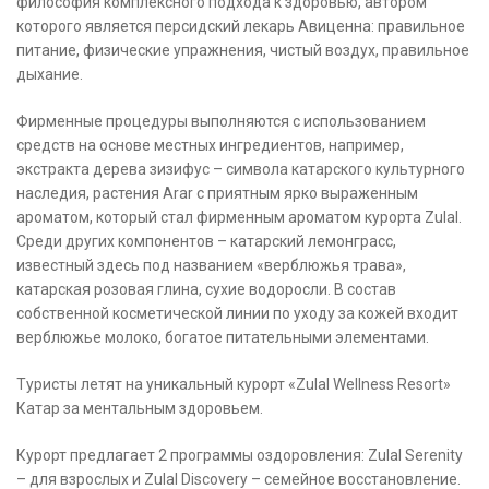
философия комплексного подхода к здоровью, автором
которого является персидский лекарь Авиценна: правильное
питание, физические упражнения, чистый воздух, правильное
дыхание.
Фирменные процедуры выполняются с использованием
средств на основе местных ингредиентов, например,
экстракта дерева зизифус – символа катарского культурного
наследия, растения Arar с приятным ярко выраженным
ароматом, который стал фирменным ароматом курорта Zulal.
Среди других компонентов – катарский лемонграсс,
известный здесь под названием «верблюжья трава»,
катарская розовая глина, сухие водоросли. В состав
собственной косметической линии по уходу за кожей входит
верблюжье молоко, богатое питательными элементами.
Туристы летят на уникальный курорт «Zulal Wellness Resort»
Катар за ментальным здоровьем.
Курорт предлагает 2 программы оздоровления: Zulal Serenity
– для взрослых и Zulal Discovery – семейное восстановление.