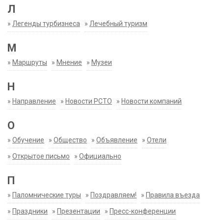
Л
»
Легенды турбизнеса
»
Лечебный туризм
М
»
Маршруты
»
Мнение
»
Музеи
Н
»
Направление
»
Новости РСТО
»
Новости компаний
О
»
Обучение
»
Общество
»
Объявление
»
Отели
»
Открытое письмо
»
Официально
П
»
Паломнические туры
»
Поздравляем!
»
Правила въезда
»
Праздники
»
Презентации
»
Пресс-конференции