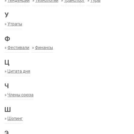
»
Тенденции
»
Технологии
»
Транспорт
»
Туры
У
»
Утраты
Ф
»
Фестивали
»
Финансы
Ц
»
Цитата дня
Ч
»
Члены союза
Ш
»
Шопинг
Э