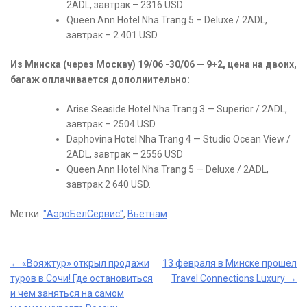
2ADL, завтрак – 2316 USD
Queen Ann Hotel Nha Trang 5 – Deluxe / 2ADL,
завтрак – 2 401 USD.
Из Минска (через Москву) 19/06 -30/06 — 9+2, цена на двоих,
багаж оплачивается дополнительно:
Arise Seaside Hotel Nha Trang 3 — Superior / 2ADL,
завтрак – 2504 USD
Daphovina Hotel Nha Trang 4 — Studio Ocean View /
2ADL, завтрак – 2556 USD
Queen Ann Hotel Nha Trang 5 — Deluxe / 2ADL,
завтрак 2 640 USD.
Метки:
"АэроБелСервис"
,
Вьетнам
Post
←
«Вояжтур» открыл продажи
13 февраля в Минске прошел
туров в Сочи! Где остановиться
Travel Connections Luxury
→
navigation
и чем заняться на самом