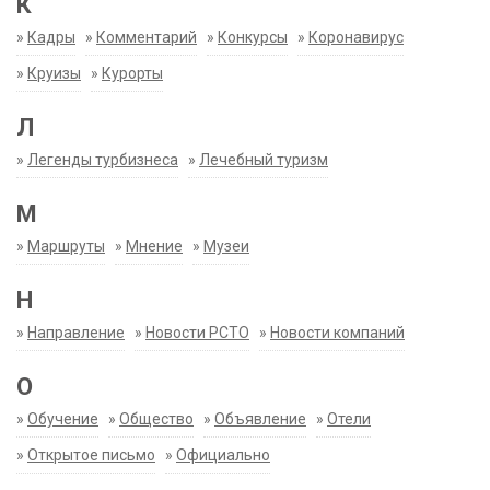
К
»
Кадры
»
Комментарий
»
Конкурсы
»
Коронавирус
»
Круизы
»
Курорты
Л
»
Легенды турбизнеса
»
Лечебный туризм
М
»
Маршруты
»
Мнение
»
Музеи
Н
»
Направление
»
Новости РСТО
»
Новости компаний
О
»
Обучение
»
Общество
»
Объявление
»
Отели
»
Открытое письмо
»
Официально