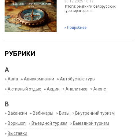
30.12.2025 10:19
Итоги: рейтинги белорусских
туроператоров в...
»
Подробнее
РУБРИКИ
А
»
Авиа
»
Авиакомпании
»
Автобусные туры
»
Активный отдых
»
Акции
»
Аналитика
»
Анонс
В
»
Вакансии
»
Вебинары
»
Визы
»
Внутренний туризм
»
Воркшоп
»
Въездной туризм
»
Выездной туризм
»
Выставки