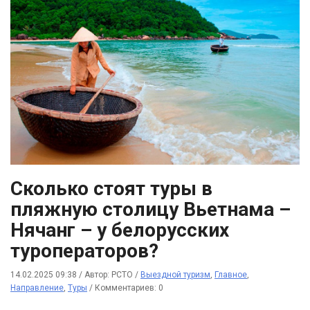
Сколько стоят туры в
пляжную столицу Вьетнама –
Нячанг – у белорусских
туроператоров?
14.02.2025 09:38
/
Автор: РСТО
/
Выездной туризм
,
Главное
,
Направление
,
Туры
/
Комментариев: 0