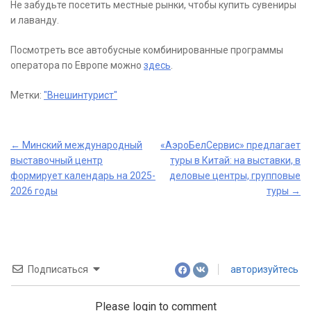
Не забудьте посетить местные рынки, чтобы купить сувениры
и лаванду.
Посмотреть все автобусные комбинированные программы
оператора по Европе можно
здесь
.
Метки:
"Внешинтурист"
Post
←
Минский международный
«АэроБелСервис» предлагает
выставочный центр
туры в Китай: на выставки, в
navigation
формирует календарь на 2025-
деловые центры, групповые
2026 годы
туры
→
Подписаться
авторизуйтесь
Please login to comment