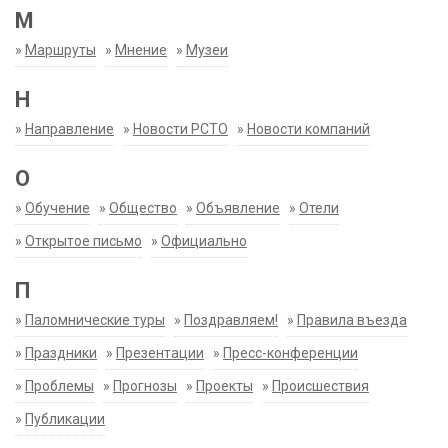
М
»
Маршруты
»
Мнение
»
Музеи
Н
»
Направление
»
Новости РСТО
»
Новости компаний
О
»
Обучение
»
Общество
»
Объявление
»
Отели
»
Открытое письмо
»
Официально
П
»
Паломнические туры
»
Поздравляем!
»
Правила въезда
»
Праздники
»
Презентации
»
Пресс-конференции
»
Проблемы
»
Прогнозы
»
Проекты
»
Происшествия
»
Публикации