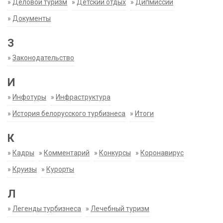
»
Деловой туризм
»
Детский отдых
»
Дипмиссии
»
Документы
З
»
Законодательство
И
»
Инфотуры
»
Инфраструктура
»
История белорусского турбизнеса
»
Итоги
К
»
Кадры
»
Комментарий
»
Конкурсы
»
Коронавирус
»
Круизы
»
Курорты
Л
»
Легенды турбизнеса
»
Лечебный туризм