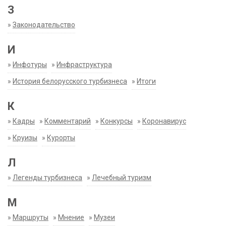
З
»
Законодательство
И
»
Инфотуры
»
Инфраструктура
»
История белорусского турбизнеса
»
Итоги
К
»
Кадры
»
Комментарий
»
Конкурсы
»
Коронавирус
»
Круизы
»
Курорты
Л
»
Легенды турбизнеса
»
Лечебный туризм
М
»
Маршруты
»
Мнение
»
Музеи