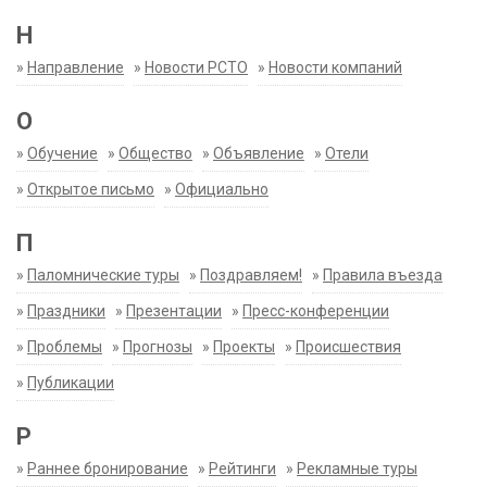
Н
»
Направление
»
Новости РСТО
»
Новости компаний
О
»
Обучение
»
Общество
»
Объявление
»
Отели
»
Открытое письмо
»
Официально
П
»
Паломнические туры
»
Поздравляем!
»
Правила въезда
»
Праздники
»
Презентации
»
Пресс-конференции
»
Проблемы
»
Прогнозы
»
Проекты
»
Происшествия
»
Публикации
Р
»
Раннее бронирование
»
Рейтинги
»
Рекламные туры