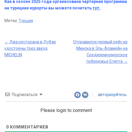
Как в сезоне 2025 года организована чартерная программа
на турецкие курорты вы можете почитать
тут.
Метки:
Турция
Post
←
Два ресторана в Дубае
Отправился первый рейс из
удостоены трех звезд
Минска в Эль-Аламейн на
navigation
MICHELIN
Средиземноморское
побережье Египта
→
Подписаться
авторизуйтесь
Please login to comment
0
КОММЕНТАРИЕВ