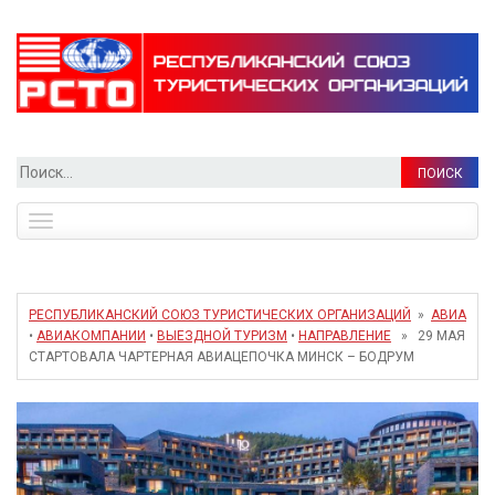
Найти:
Toggle
navigation
РЕСПУБЛИКАНСКИЙ СОЮЗ ТУРИСТИЧЕСКИХ ОРГАНИЗАЦИЙ
»
АВИА
•
АВИАКОМПАНИИ
•
ВЫЕЗДНОЙ ТУРИЗМ
•
НАПРАВЛЕНИЕ
» 29 МАЯ
СТАРТОВАЛА ЧАРТЕРНАЯ АВИАЦЕПОЧКА МИНСК – БОДРУМ