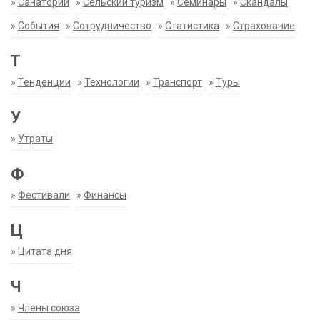
»
Санатории
»
Сельский туризм
»
Семинары
»
Скандалы
»
События
»
Сотрудничество
»
Статистика
»
Страхование
Т
»
Тенденции
»
Технологии
»
Транспорт
»
Туры
У
»
Утраты
Ф
»
Фестивали
»
Финансы
Ц
»
Цитата дня
Ч
»
Члены союза