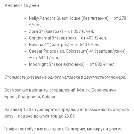
9 ночей / 16 дней
Nelly-Pandora Guest House (без питания) — от 278
€/чел;
Zora 3* (завтрак) — от 357 €/чел;
Continental 3* (завтрак) — от 403 €/чел;
Havana 4* ( завтрак) — от 540 €/чел;
Caesar Palace ( ex. Colosseum) 4* (завтрак/ужин)
— от 644 €/чел;
Moonlight 5* (все включено) — от 882 €/чел.
Стоимость указана на одного человека в двухместном номере.
Возможные варианты отправлений: Минск, Барановичи,
Брест, Ивацевичи, Кобрин.
На заезд 15.07 туроператор предлагает возможность открыть
визу – подача документов до 26.06.
График автобусных выездов в Болгарию, маршрут и другие