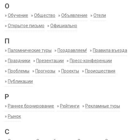
О
»
Обучение
»
Общество
»
Объявление
»
Отели
»
Открытое письмо
»
Официально
П
»
Паломнические туры
»
Поздравляем!
»
Правила въезда
»
Праздники
»
Презентации
»
Пресс-конференции
»
Проблемы
»
Прогнозы
»
Проекты
»
Происшествия
»
Публикации
Р
»
Раннее бронирование
»
Рейтинги
»
Рекламные туры
»
Рынок
С