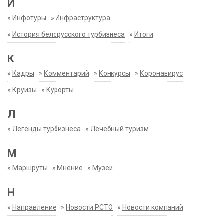
И
»
Инфотуры
»
Инфраструктура
»
История белорусского турбизнеса
»
Итоги
К
»
Кадры
»
Комментарий
»
Конкурсы
»
Коронавирус
»
Круизы
»
Курорты
Л
»
Легенды турбизнеса
»
Лечебный туризм
М
»
Маршруты
»
Мнение
»
Музеи
Н
»
Направление
»
Новости РСТО
»
Новости компаний