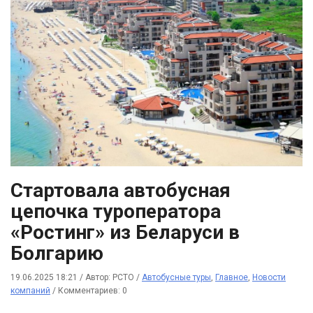
Стартовала автобусная
цепочка туроператора
«Ростинг» из Беларуси в
Болгарию
19.06.2025 18:21
/
Автор: РСТО
/
Автобусные туры
,
Главное
,
Новости
компаний
/
Комментариев: 0