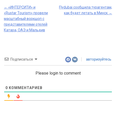
Post
←
«ИНТЕРСИTИ» и
Flydubai сообщила турагентам,
«Rustar Tourism» провели
как будет летать в Минск
→
navigation
масштабный воркшоп с
представителями отелей
Катара, ОАЭ и Мальдив
Подписаться
авторизуйтесь
Please login to comment
0
КОММЕНТАРИЕВ