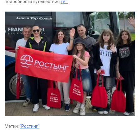
подробности путешествия
тут.
Метки:
"Ростинг"