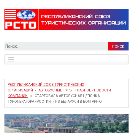
Найти:
Toggle
navigation
РЕСПУБЛИКАНСКИЙ СОЮЗ ТУРИСТИЧЕСКИХ
ОРГАНИЗАЦИЙ
»
АВТОБУСНЫЕ ТУРЫ
•
ГЛАВНОЕ
•
НОВОСТИ
КОМПАНИЙ
» СТАРТОВАЛА АВТОБУСНАЯ ЦЕПОЧКА
ТУРОПЕРАТОРА «РОСТИНГ» ИЗ БЕЛАРУСИ В БОЛГАРИЮ