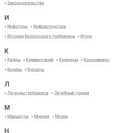
»
Законодательство
И
»
Инфотуры
»
Инфраструктура
»
История белорусского турбизнеса
»
Итоги
К
»
Кадры
»
Комментарий
»
Конкурсы
»
Коронавирус
»
Круизы
»
Курорты
Л
»
Легенды турбизнеса
»
Лечебный туризм
М
»
Маршруты
»
Мнение
»
Музеи
Н