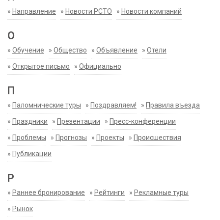
»
Направление
»
Новости РСТО
»
Новости компаний
О
»
Обучение
»
Общество
»
Объявление
»
Отели
»
Открытое письмо
»
Официально
П
»
Паломнические туры
»
Поздравляем!
»
Правила въезда
»
Праздники
»
Презентации
»
Пресс-конференции
»
Проблемы
»
Прогнозы
»
Проекты
»
Происшествия
»
Публикации
Р
»
Раннее бронирование
»
Рейтинги
»
Рекламные туры
»
Рынок