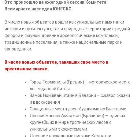
Это произошло на ежегодной сессии Комитета
Всемирного наследия ЮНЕСКО.
В число новых объектов вошли как уникальные памятники
истории и архитектуры, так и природные территории с редкой
флорой и фауной, древние археологические комплексы,
традиционные поселения, а также национальные парки и
заповедники.
В числе новых объектов, занявших свое место в
престижном списке:
Город Термопилы (Греция) — историческое место
легендарной битвы.
Замок Нойшванштайн в Баварии – символ сказки
и вдохновения
Священные места дзен-буддизма во Вьетнаме
Лесной массив Амаджан (Бразилия) — один из
крупнейших в мире тропических лесов с
уникальными экосистемами
Древние наскальные рисунки Камчатки