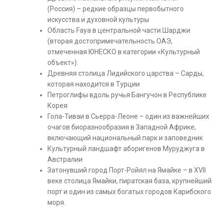
(Россия) – редкие образцы первобытного
искусства и духовной культуры
Область Faya в центральной части Шарджи
(вторая достопримечательность ОАЭ,
отмеченная ЮНЕСКО в категории «Культурный
объект»).
Древняя столица Лидийского царства – Сарды,
которая находится в Турции
Петроглифы вдоль ручья Бангучон в Республике
Корея
Гола-Тиваи в Сьерра-Леоне – один из важнейших
очагов биоразнообразия в Западной Африке,
включающий национальный парк и заповедник
Культурный ландшафт аборигенов Муруджуга в
Австралии
Затонувший город Порт-Ройял на Ямайке – в XVII
веке столица Ямайки, пиратская база, крупнейший
порт и один из самых богатых городов Карибского
моря.