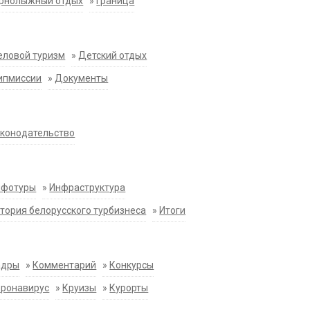
орнолыжный отдых
»
Граница
еловой туризм
»
Детский отдых
ипмиссии
»
Документы
конодательство
нфотуры
»
Инфраструктура
тория белорусского турбизнеса
»
Итоги
адры
»
Комментарий
»
Конкурсы
оронавирус
»
Круизы
»
Курорты