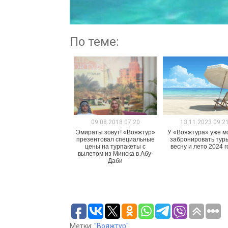
По теме:
09.08.2018 07:20
13.11.2023 09:2
Эмираты зовут! «Вояжтур»
У «Вояжтура» уже м
презентовал специальные
забронировать тур
цены на турпакеты с
весну и лето 2024 г
вылетом из Минска в Абу-
Даби
Метки:
"Вояжтур"