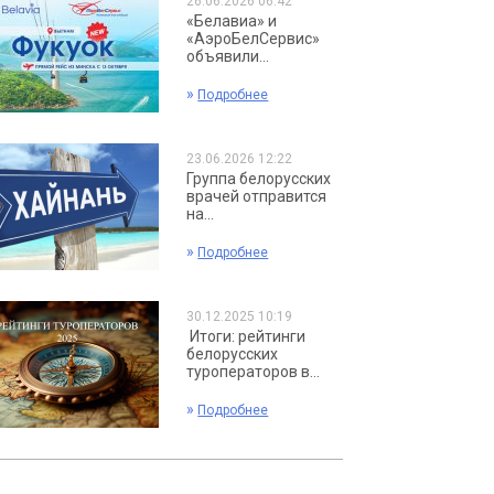
26.06.2026 06:42
«Белавиа» и
«АэроБелСервис»
объявили...
»
Подробнее
23.06.2026 12:22
Группа белорусских
врачей отправится
на...
»
Подробнее
30.12.2025 10:19
Итоги: рейтинги
белорусских
туроператоров в...
»
Подробнее