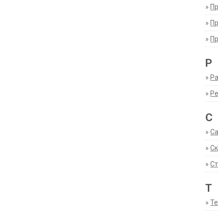
»
П
»
П
»
П
Р
»
Ра
»
Р
С
»
С
»
С
»
Ст
Т
»
Т