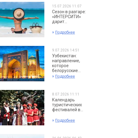
15.07.2026 11:07
Сезон в разгаре:
«ИНТЕРСИТИ»
дарит...
»
Подробнее
9.07.2026 14:51
Узбекистан:
направление,
которое
белорусские...
»
Подробнее
8.07.2026 11:11
Календарь
туристических
фестивалей в...
»
Подробнее