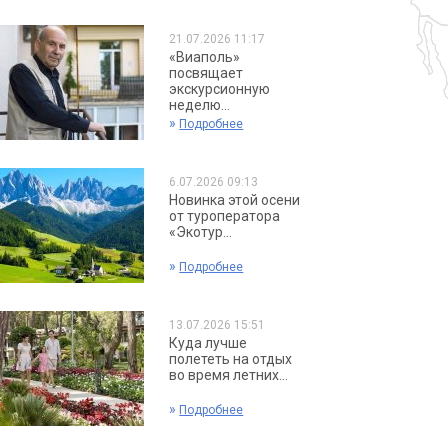
21.07.2026 11:17
«Виаполь»
посвящает
экскурсионную
неделю...
»
Подробнее
6.07.2026 09:13
Новинка этой осени
от туроператора
«Экотур...
»
Подробнее
13.07.2026 15:51
Куда лучше
полететь на отдых
во время летних...
»
Подробнее