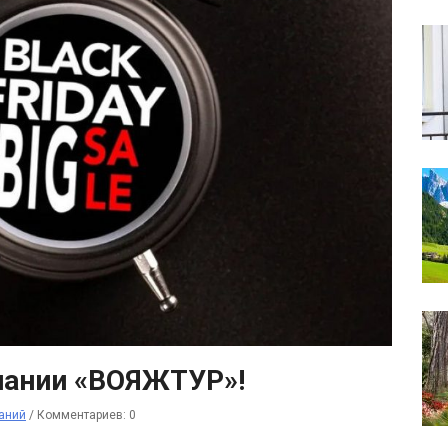
пании «ВОЯЖТУР»!
аний
/
Комментариев: 0