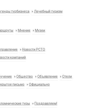
генды турбизнеса
»
Лечебный туризм
аршруты
»
Мнение
»
Музеи
аправление
»
Новости РСТО
вости компаний
бучение
»
Общество
»
Объявление
»
Отели
крытое письмо
»
Официально
ломнические туры
»
Поздравляем!