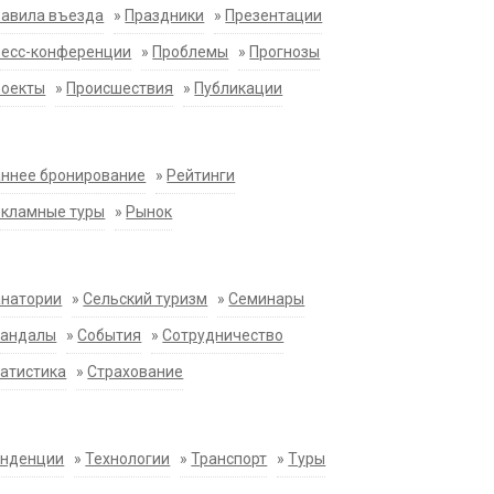
равила въезда
»
Праздники
»
Презентации
ресс-конференции
»
Проблемы
»
Прогнозы
роекты
»
Происшествия
»
Публикации
ннее бронирование
»
Рейтинги
екламные туры
»
Рынок
анатории
»
Сельский туризм
»
Семинары
кандалы
»
События
»
Сотрудничество
атистика
»
Страхование
енденции
»
Технологии
»
Транспорт
»
Туры