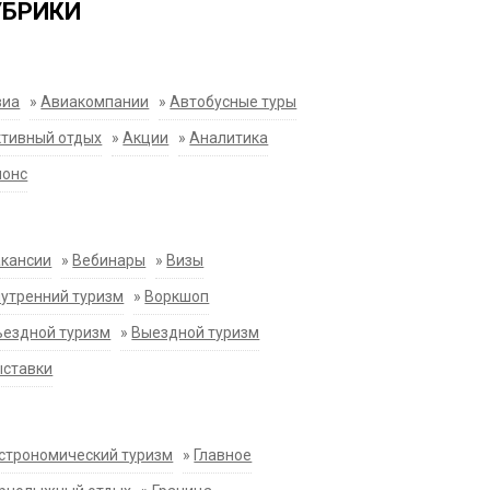
УБРИКИ
виа
»
Авиакомпании
»
Автобусные туры
тивный отдых
»
Акции
»
Аналитика
нонс
акансии
»
Вебинары
»
Визы
утренний туризм
»
Воркшоп
ездной туризм
»
Выездной туризм
ыставки
строномический туризм
»
Главное