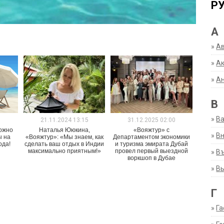
Р
А
»
А
»
Ак
»
А
В
»
В
1
21.11.2024 13:15
31.12.2025 02:00
ожно
Наталья Ююкина,
«Вояжтур» с
»
Вн
ы на
«Вояжтур»: «Мы знаем, как
Департаментом экономики
ода!
сделать ваш отдых в Индии
и туризма эмирата Дубай
максимально приятным!»
провел первый выездной
»
Въ
воркшоп в Дубае
»
В
Г
»
Га