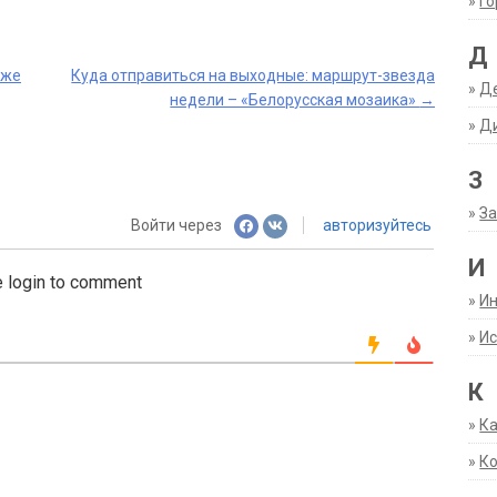
»
Г
Д
уже
Куда отправиться на выходные: маршрут-звезда
»
Д
недели – «Белорусская мозаика»
→
»
Д
З
»
За
Войти через
авторизуйтесь
И
 login to comment
»
И
»
Ис
К
»
К
»
К