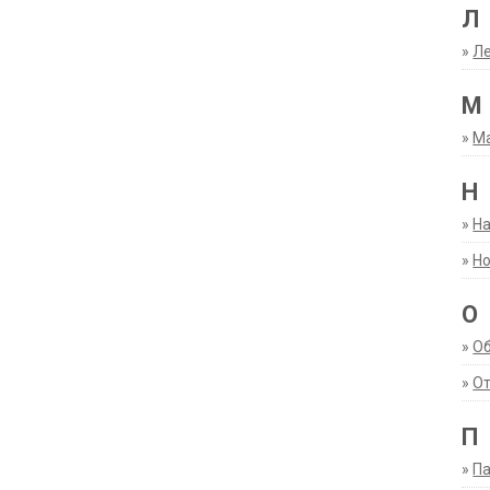
Л
»
Ле
М
»
М
Н
»
Н
»
Но
О
»
О
»
От
П
»
Па