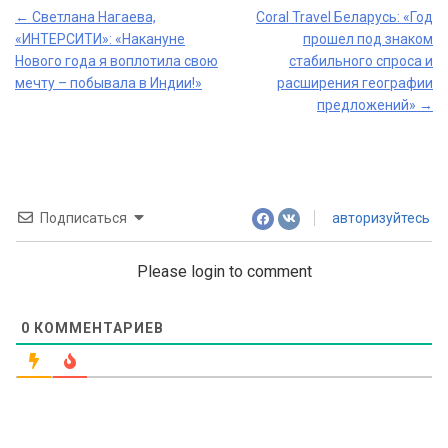
Post
←
Светлана Нагаева,
Coral Travel Беларусь: «Год
«ИНТЕРСИТИ»: «Накануне
прошел под знаком
navigation
Нового года я воплотила свою
стабильного спроса и
мечту – побывала в Индии!»
расширения географии
предложений»
→
Подписаться
авторизуйтесь
Please login to comment
0
КОММЕНТАРИЕВ