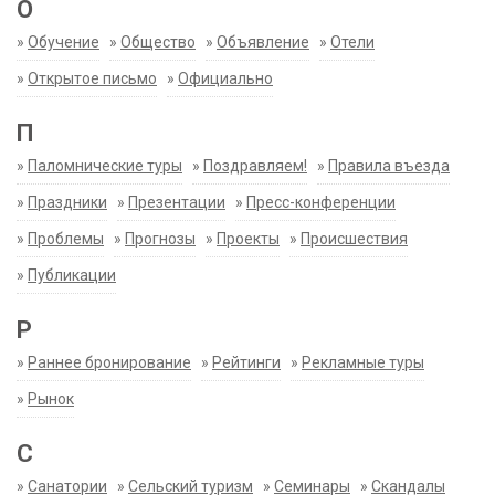
О
»
Обучение
»
Общество
»
Объявление
»
Отели
»
Открытое письмо
»
Официально
П
»
Паломнические туры
»
Поздравляем!
»
Правила въезда
»
Праздники
»
Презентации
»
Пресс-конференции
»
Проблемы
»
Прогнозы
»
Проекты
»
Происшествия
»
Публикации
Р
»
Раннее бронирование
»
Рейтинги
»
Рекламные туры
»
Рынок
С
»
Санатории
»
Сельский туризм
»
Семинары
»
Скандалы