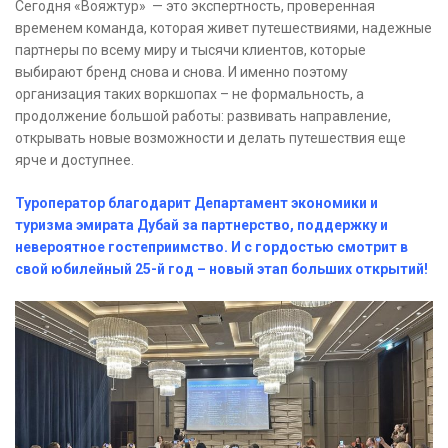
Сегодня «Вояжтур» — это экспертность, проверенная
временем команда, которая живет путешествиями, надежные
партнеры по всему миру и тысячи клиентов, которые
выбирают бренд снова и снова. И именно поэтому
организация таких воркшопах – не формальность, а
продолжение большой работы: развивать направление,
открывать новые возможности и делать путешествия еще
ярче и доступнее.
Туроператор благодарит Департамент экономики и
туризма эмирата Дубай за партнерство, поддержку и
невероятное гостеприимство. И с гордостью смотрит в
свой юбилейный 25-й год – новый этап больших открытий!