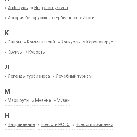
»
Инфотуры
»
Инфраструктура
»
История белорусского турбизнеса
»
Итоги
К
»
Кадры
»
Комментарий
»
Конкурсы
»
Коронавирус
»
Круизы
»
Курорты
Л
»
Легенды турбизнеса
»
Лечебный туризм
М
»
Маршруты
»
Мнение
»
Музеи
Н
»
Направление
»
Новости РСТО
»
Новости компаний