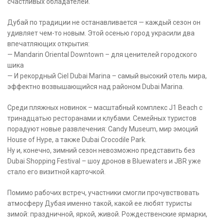
счастливых обладателей.
Дубай по традиции не останавливается — каждый сезон он
удивляет чем-то новым. Этой осенью город украсили два
впечатляющих открытия:
— Mandarin Oriental Downtown – для ценителей городского
шика
— И рекордный Ciel Dubai Marina – самый высокий отель мира,
эффектно возвышающийся над районом Dubai Marina.
Среди пляжных новинок – масштабный комплекс J1 Beach с
тринадцатью ресторанами и клубами. Семейных туристов
порадуют новые развлечения: Candy Museum, мир эмоций
House of Hype, а также Dubai Crocodile Park.
Ну и, конечно, зимний сезон невозможно представить без
Dubai Shopping Festival – шоу дронов в Bluewaters и JBR уже
стало его визитной карточкой.
Помимо рабочих встреч, участники смогли прочувствовать
атмосферу Дубая именно такой, какой ее любят туристы
зимой: праздничной, яркой, живой. Рождественские ярмарки,