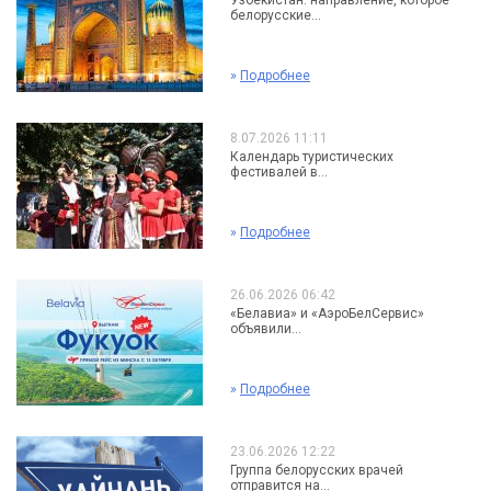
Узбекистан: направление, которое
белорусские...
»
Подробнее
8.07.2026 11:11
Календарь туристических
фестивалей в...
»
Подробнее
26.06.2026 06:42
«Белавиа» и «АэроБелСервис»
объявили...
»
Подробнее
23.06.2026 12:22
Группа белорусских врачей
отправится на...