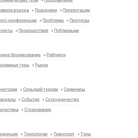
ломнические туры
»
Поздравляем!
равила въезда
»
Праздники
»
Презентации
ресс-конференции
»
Проблемы
»
Прогнозы
роекты
»
Происшествия
»
Публикации
ннее бронирование
»
Рейтинги
екламные туры
»
Рынок
анатории
»
Сельский туризм
»
Семинары
кандалы
»
События
»
Сотрудничество
атистика
»
Страхование
енденции
»
Технологии
»
Транспорт
»
Туры