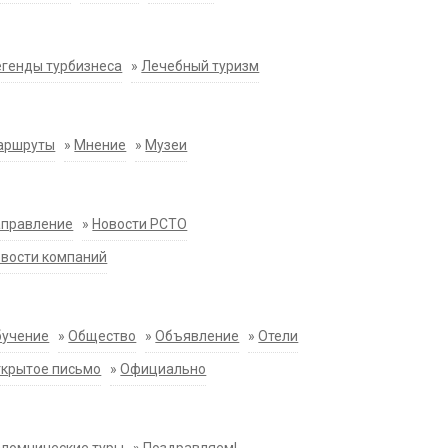
генды турбизнеса
»
Лечебный туризм
аршруты
»
Мнение
»
Музеи
аправление
»
Новости РСТО
вости компаний
бучение
»
Общество
»
Объявление
»
Отели
крытое письмо
»
Официально