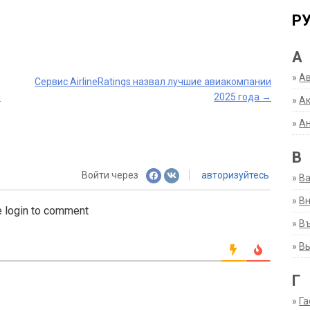
Р
А
»
А
Сервис AirlineRatings назвал лучшие авиакомпании
»
2025 года
→
»
Ак
»
А
В
Войти через
авторизуйтесь
»
В
»
Вн
 login to comment
»
Въ
»
В
Г
»
Га