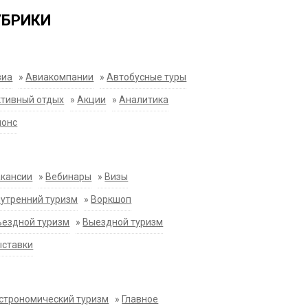
УБРИКИ
виа
»
Авиакомпании
»
Автобусные туры
тивный отдых
»
Акции
»
Аналитика
нонс
акансии
»
Вебинары
»
Визы
утренний туризм
»
Воркшоп
ездной туризм
»
Выездной туризм
ыставки
строномический туризм
»
Главное