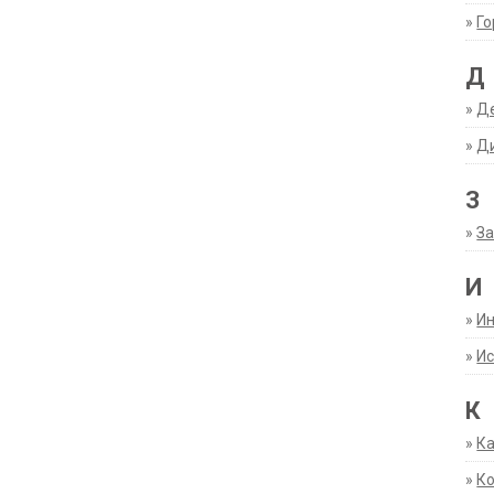
»
Г
Д
»
Д
»
Д
З
»
За
И
»
И
»
Ис
К
»
К
»
К