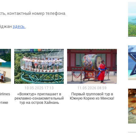
сть, контактный номер телефона.
айджан
здесь.
1
10.05.2025 17:13
11.05.2026 08:59
rlines
«Вояжтур» приглашает в
Первый групповой тур в
рекламно-ознакомительный
Южную Корею из Минска!
отике
тур на остров Хайнань