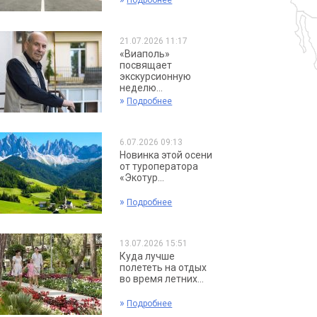
Подробнее
21.07.2026 11:17
«Виаполь»
посвящает
экскурсионную
неделю...
»
Подробнее
6.07.2026 09:13
Новинка этой осени
от туроператора
«Экотур...
»
Подробнее
13.07.2026 15:51
Куда лучше
полететь на отдых
во время летних...
»
Подробнее