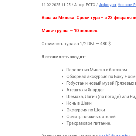
11.02.2025 11:25
/
Автор: РСТО
/
Инфотуры
,
Новости 
Авиа из Минска. Сроки тура – с 23 февраля п
Мини-группа — 10 человек.
Стоимость тура за 1/2 DBL — 480 $.
В стоимость входит:
Перелет из Минска с багажом
Обзорная экскурсия по Баку + осм
Гобустан и новый музей Грязевых
Атешгях и Янардаг
Шемаха, Лагич (по погоде) или Н
Ночь в Шеки
Экскурсия по Шеки
Осмотр пляжных отелей
Трехразовое питание.