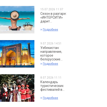
15.07.2026 11:07
Сезон в разгаре:
«ИНТЕРСИТИ»
дарит...
»
Подробнее
9.07.2026 14:51
Узбекистан:
направление,
которое
белорусские...
»
Подробнее
8.07.2026 11:11
Календарь
туристических
фестивалей в...
»
Подробнее