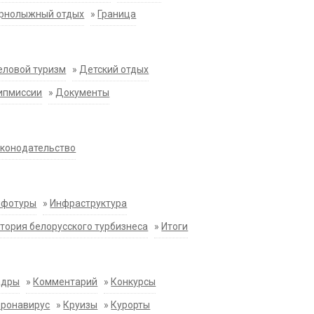
орнолыжный отдых
»
Граница
еловой туризм
»
Детский отдых
ипмиссии
»
Документы
конодательство
нфотуры
»
Инфраструктура
тория белорусского турбизнеса
»
Итоги
адры
»
Комментарий
»
Конкурсы
оронавирус
»
Круизы
»
Курорты