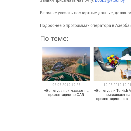
Заявки присылать на почту:
book3@vtour.by
.
В заявке указать паспортные данные, должно
Подробнее о программах оператора в Азерб
По теме:
06.08.2019 19:28
19.08.2019 12:0
«Вояжтур» приглашает на
«Вояжтур» и Turkish Ai
презентацию по ОАЭ
приглашают на
презентацию по экз