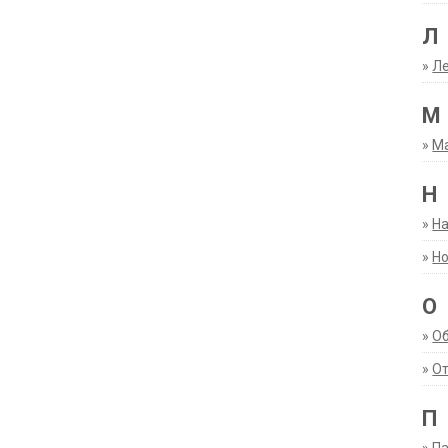
Л
»
Ле
М
»
М
Н
»
Н
»
Но
О
»
О
»
От
П