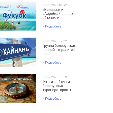
26.06.2026 06:42
«Белавиа» и
«АэроБелСервис»
объявили...
»
Подробнее
23.06.2026 12:22
Группа белорусских
врачей отправится
на...
»
Подробнее
30.12.2025 10:19
Итоги: рейтинги
белорусских
туроператоров в...
»
Подробнее