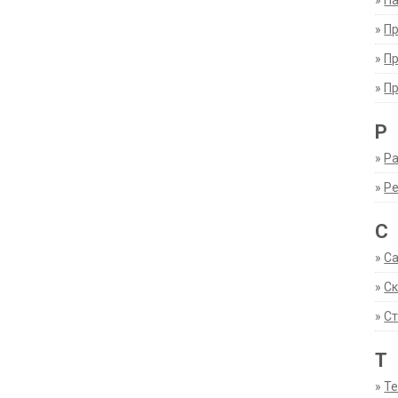
»
Па
»
П
»
П
»
П
Р
»
Ра
»
Р
С
»
С
»
С
»
Ст
Т
»
Т