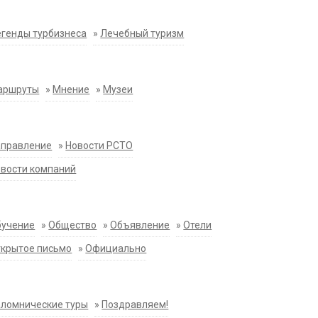
генды турбизнеса
»
Лечебный туризм
аршруты
»
Мнение
»
Музеи
аправление
»
Новости РСТО
вости компаний
бучение
»
Общество
»
Объявление
»
Отели
крытое письмо
»
Официально
ломнические туры
»
Поздравляем!