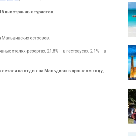
516 иностранных туристов.
а Мальдивских островов.
ных отелях-резортах, 21,8% – в гестхаусах, 2,1% – в
о летали на отдых на Мальдивы в прошлом году,