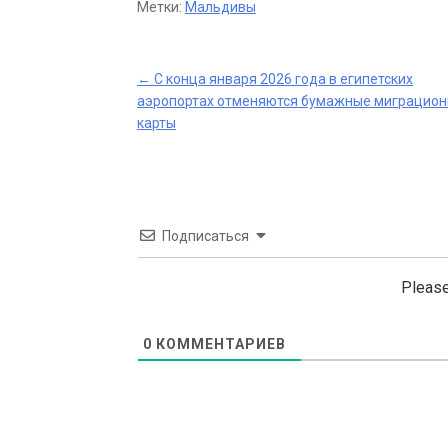
Метки:
Мальдивы
Post
←
С конца января 2026 года в египетских
аэропортах отменяются бумажные миграцио
navigation
карты
Подписаться
Please
0
КОММЕНТАРИЕВ