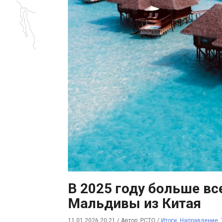
В 2025 году больше вс
Мальдивы из Китая
11.01.2026 20:21
/
Автор: РСТО
/
Итоги
,
Направление
,