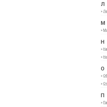
Л
»
Ле
М
»
М
Н
»
Н
»
Но
О
»
О
»
От
П
»
Па