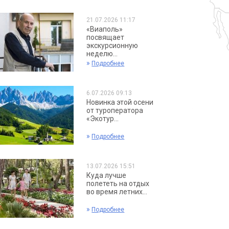
21.07.2026 11:17
«Виаполь»
посвящает
экскурсионную
неделю...
»
Подробнее
6.07.2026 09:13
Новинка этой осени
от туроператора
«Экотур...
»
Подробнее
13.07.2026 15:51
Куда лучше
полететь на отдых
во время летних...
»
Подробнее