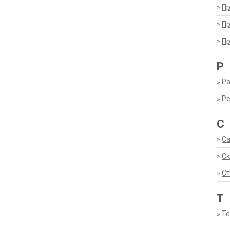
»
П
»
П
»
П
Р
»
Ра
»
Р
С
»
С
»
С
»
Ст
Т
»
Т