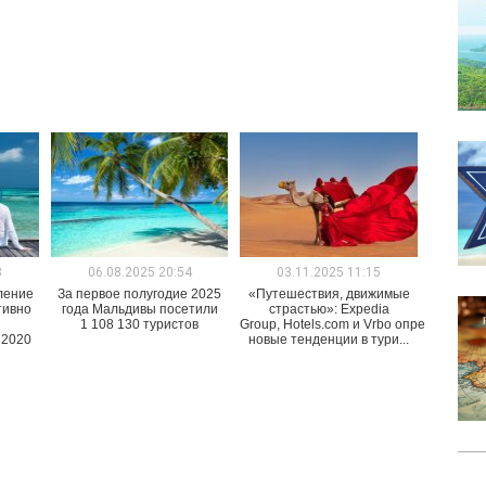
8
06.08.2025 20:54
03.11.2025 11:15
ление
За первое полугодие 2025
«Путешествия, движимые
тивно
года Мальдивы посетили
страстью»: Expedia
1 108 130 туристов
Group, Hotels.com и Vrbo определили
 2020
новые тенденции в тури...