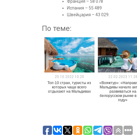
Франция – 58 078
Испания – 55 489
Швейцария – 43 029.
По теме:
25.10.2022 10:20
22.02.2023 11:2
Топ-10 стран, туристы из
«Вояжтур»: «Направ
которых чаще всего
Мальдивы начало ак
отдыхают на Мальдивах
развиваться на
белорусском рынке в
году»