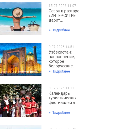
15.07.2026 11:07
Сезон в разгаре:
«ИНТЕРСИТИ»
дарит...
»
Подробнее
9.07.2026 14:51
Узбекистан:
направление,
которое
белорусские...
»
Подробнее
8.07.2026 11:11
Календарь
туристических
фестивалей в...
»
Подробнее