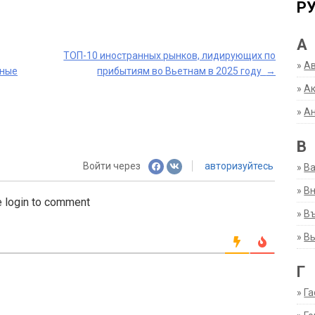
Р
А
ТОП-10 иностранных рынков, лидирующих по
»
А
нные
прибытиям во Вьетнам в 2025 году
→
»
Ак
»
А
В
Войти через
авторизуйтесь
»
В
»
Вн
 login to comment
»
Въ
»
В
Г
»
Га