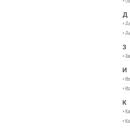
»
Г
Д
»
Д
»
Д
З
»
За
И
»
И
»
Ис
К
»
К
»
К