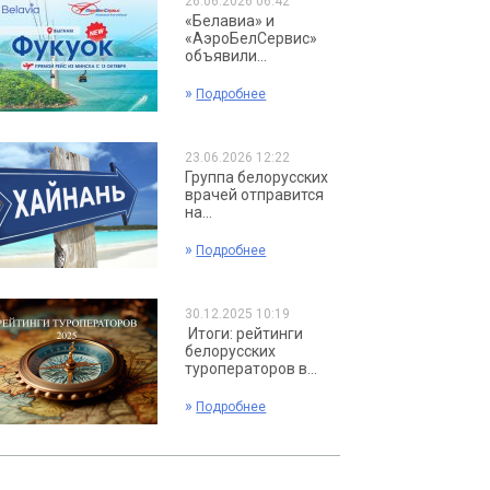
26.06.2026 06:42
«Белавиа» и
«АэроБелСервис»
объявили...
»
Подробнее
23.06.2026 12:22
Группа белорусских
врачей отправится
на...
»
Подробнее
30.12.2025 10:19
Итоги: рейтинги
белорусских
туроператоров в...
»
Подробнее