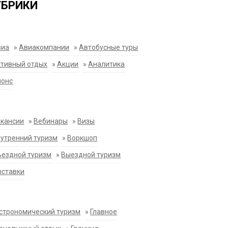
УБРИКИ
виа
»
Авиакомпании
»
Автобусные туры
тивный отдых
»
Акции
»
Аналитика
нонс
акансии
»
Вебинары
»
Визы
утренний туризм
»
Воркшоп
ездной туризм
»
Выездной туризм
ыставки
строномический туризм
»
Главное