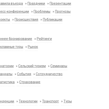
равила въезда
»
Праздники
»
Презентации
ресс-конференции
»
Проблемы
»
Прогнозы
роекты
»
Происшествия
»
Публикации
ннее бронирование
»
Рейтинги
екламные туры
»
Рынок
анатории
»
Сельский туризм
»
Семинары
кандалы
»
События
»
Сотрудничество
атистика
»
Страхование
енденции
»
Технологии
»
Транспорт
»
Туры