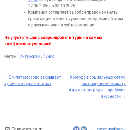
22.05.2026 по 05.10.2026.
Компания оставляет за собой право изменять
сроки акции и менять условия, уведомив об этом
в рассылке или на сайте компании.
Не упустите шанс забронировать туры на самых
комфортных условиях!
Метки:
"Интерсити"
,
Тунис
Post
←
Египет массово закрывает
Конкурс в социальных сетях,
«уличные турагентства»
посвященный эмирату
navigation
Аджман: награды – арабские
вкусности
→
Подписаться
авторизуйтесь