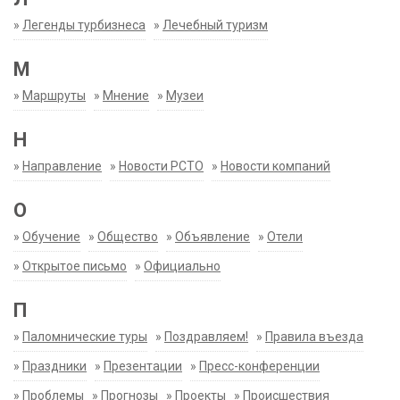
»
Легенды турбизнеса
»
Лечебный туризм
М
»
Маршруты
»
Мнение
»
Музеи
Н
»
Направление
»
Новости РСТО
»
Новости компаний
О
»
Обучение
»
Общество
»
Объявление
»
Отели
»
Открытое письмо
»
Официально
П
»
Паломнические туры
»
Поздравляем!
»
Правила въезда
»
Праздники
»
Презентации
»
Пресс-конференции
»
Проблемы
»
Прогнозы
»
Проекты
»
Происшествия