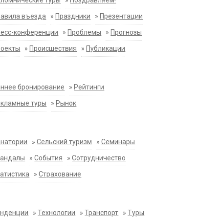
ломнические туры
»
Поздравляем!
равила въезда
»
Праздники
»
Презентации
ресс-конференции
»
Проблемы
»
Прогнозы
роекты
»
Происшествия
»
Публикации
ннее бронирование
»
Рейтинги
екламные туры
»
Рынок
анатории
»
Сельский туризм
»
Семинары
кандалы
»
События
»
Сотрудничество
атистика
»
Страхование
енденции
»
Технологии
»
Транспорт
»
Туры