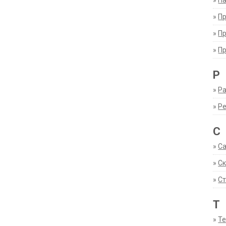
»
Па
»
П
»
П
»
П
Р
»
Ра
»
Р
С
»
С
»
С
»
Ст
Т
»
Т