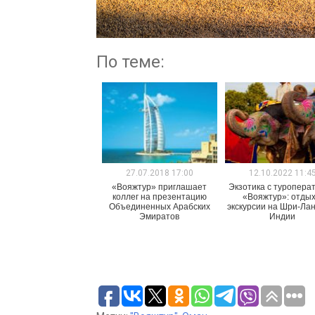
По теме:
27.07.2018 17:00
12.10.2022 11:4
«Вояжтур» приглашает
Экзотика с туропера
коллег на презентацию
«Вояжтур»: отдых
Объединенных Арабских
экскурсии на Шри-Лан
Эмиратов
Индии