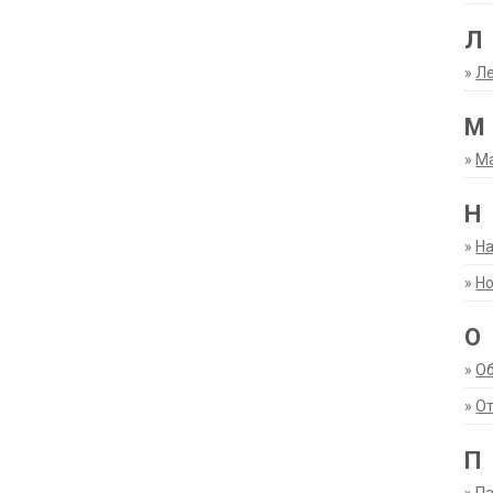
Л
»
Ле
М
»
М
Н
»
Н
»
Но
О
»
О
»
От
П