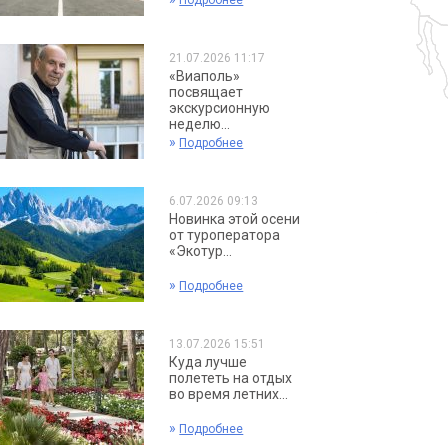
Подробнее
21.07.2026 11:17
«Виаполь»
посвящает
экскурсионную
неделю...
»
Подробнее
6.07.2026 09:13
Новинка этой осени
от туроператора
«Экотур...
»
Подробнее
13.07.2026 15:51
Куда лучше
полететь на отдых
во время летних...
»
Подробнее