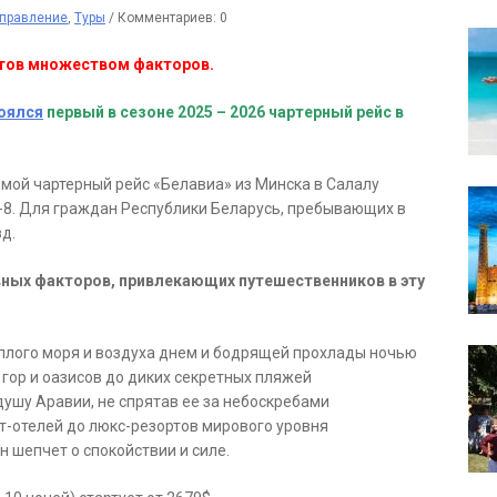
правление
,
Туры
/
Комментариев: 0
стов множеством факторов.
оялся
первый в сезоне 2025 – 2026 чартерный рейс в
рямой чартерный рейс «Белавиа» из Минска в Салалу
7-8. Для граждан Республики Беларусь, пребывающих в
д.
ных факторов, привлекающих путешественников в эту
еплого моря и воздуха днем и бодрящей прохлады ночью
 гор и оазисов до диких секретных пляжей
душу Аравии, не спрятав ее за небоскребами
рт-отелей до люкс-резортов мирового уровня
н шепчет о спокойствии и силе.