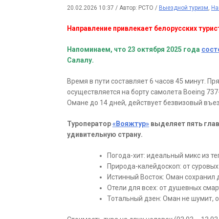
20.02.2026 10:37
/
Автор: РСТО
/
Выездной туризм
,
На
Направление привлекает белорусских тури
Напоминаем, что 23 октября 2025 года
сост
Салалу.
Время в пути составляет 6 часов 45 минут. П
осуществляется на борту самолета Boeing 73
Омане до 14 дней, действует безвизовый въез
Туроператор
«Вояжтур»
выделяет пять глав
удивительную страну.
Погода-хит: идеальный микс из т
Природа-калейдоскоп: от суровых
Истинный Восток: Оман сохранил 
Отели для всех: от душевных сма
Тотальный дзен: Оман не шумит, о