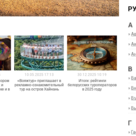
Р
А
»
А
»
Ак
»
А
В
5
10.05.2025 17:13
30.12.2025 10:19
»
В
тором
«Вояжтур» приглашает в
Итоги: рейтинги
 и
рекламно-ознакомительный
белорусских туроператоров
»
Вн
ке и в
тур на остров Хайнань
в 2025 году
»
Въ
»
В
Г
»
Га