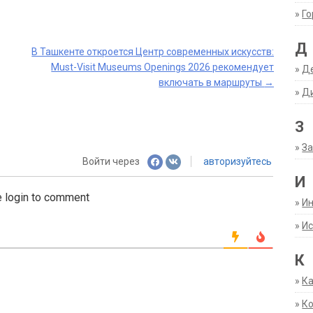
»
Г
Д
В Ташкенте откроется Центр современных искусств:
Must-Visit Museums Openings 2026 рекомендует
»
Д
включать в маршруты
→
»
Д
З
»
За
Войти через
авторизуйтесь
И
 login to comment
»
И
»
Ис
К
»
К
»
К