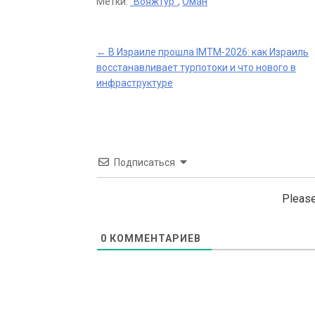
Метки:
"Вояжтур"
,
Оман
Post
←
В Израиле прошла IMTM-2026: как Израиль
восстанавливает турпотоки и что нового в
navigation
инфраструктуре
Подписаться
Please
0
КОММЕНТАРИЕВ