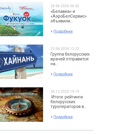
26.06.2026 06:42
«Белавиа» и
«АэроБелСервис»
объявили...
»
Подробнее
23.06.2026 12:22
Группа белорусских
врачей отправится
на...
»
Подробнее
30.12.2025 10:19
Итоги: рейтинги
белорусских
туроператоров в...
»
Подробнее