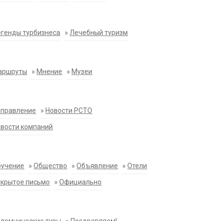
генды турбизнеса
»
Лечебный туризм
аршруты
»
Мнение
»
Музеи
аправление
»
Новости РСТО
вости компаний
бучение
»
Общество
»
Объявление
»
Отели
крытое письмо
»
Официально