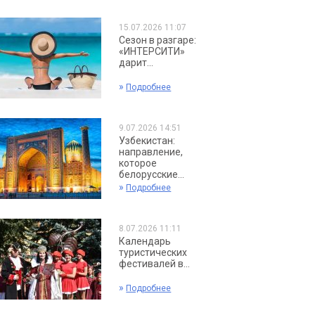
15.07.2026 11:07
Сезон в разгаре:
«ИНТЕРСИТИ»
дарит...
»
Подробнее
9.07.2026 14:51
Узбекистан:
направление,
которое
белорусские...
»
Подробнее
8.07.2026 11:11
Календарь
туристических
фестивалей в...
»
Подробнее