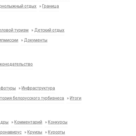
орнолыжный отдых
»
Граница
еловой туризм
»
Детский отдых
ипмиссии
»
Документы
конодательство
нфотуры
»
Инфраструктура
тория белорусского турбизнеса
»
Итоги
адры
»
Комментарий
»
Конкурсы
оронавирус
»
Круизы
»
Курорты