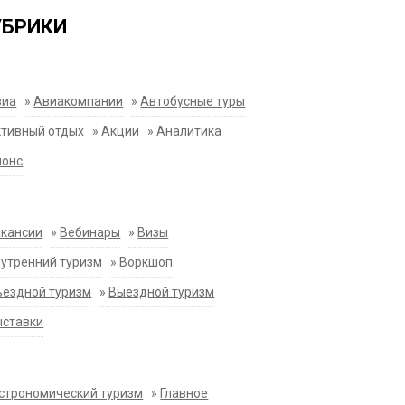
УБРИКИ
виа
»
Авиакомпании
»
Автобусные туры
тивный отдых
»
Акции
»
Аналитика
нонс
акансии
»
Вебинары
»
Визы
утренний туризм
»
Воркшоп
ездной туризм
»
Выездной туризм
ыставки
строномический туризм
»
Главное