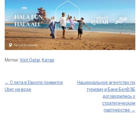
Метки:
Visit Qatar
,
Катар
Post
←
С лета в Европе появится
Национальное агентство по
Uber на воде
туризму и Банк БелВЭБ
navigation
договорились о
стратегическом
партнерстве
→