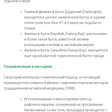
отдыхом у моря.
Главный филиал в бухте Дадунхай (Dadonghai):
находится в центре оживленной бухты, в здании
отеля Linda Sea View 4*, в 5 минутах ходьбы от
пляжа.
Филиал в бухте Ялунбэй (Yalong Bay): расположен
в более тихой бухте, известной своими
роскошными отелями и чистейшим морем.
Филиал в бухте Саньябэй (Sanya Bay): находится в
еще одной крупной туристической бухте города. ·
Специализация и методики
Санаторий использует комплексный подход, сочетающий
преимущества климата Хайнаня с широким спектром методов
традиционной китайской медицины (ТКМ): ·
Иглоукалывание и моксотерапия (метод
рефлексотерапии, основанный на прогревании
биоактивных точек тела, процедура проводится с