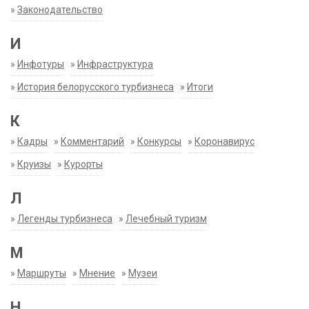
»
Законодательство
И
»
Инфотуры
»
Инфраструктура
»
История белорусского турбизнеса
»
Итоги
К
»
Кадры
»
Комментарий
»
Конкурсы
»
Коронавирус
»
Круизы
»
Курорты
Л
»
Легенды турбизнеса
»
Лечебный туризм
М
»
Маршруты
»
Мнение
»
Музеи
Н