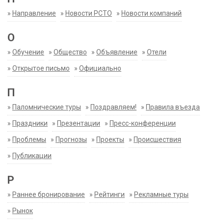
»
Направление
»
Новости РСТО
»
Новости компаний
О
»
Обучение
»
Общество
»
Объявление
»
Отели
»
Открытое письмо
»
Официально
П
»
Паломнические туры
»
Поздравляем!
»
Правила въезда
»
Праздники
»
Презентации
»
Пресс-конференции
»
Проблемы
»
Прогнозы
»
Проекты
»
Происшествия
»
Публикации
Р
»
Раннее бронирование
»
Рейтинги
»
Рекламные туры
»
Рынок