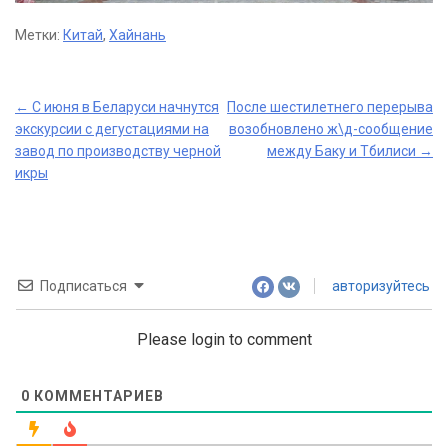
Метки:
Китай
,
Хайнань
Post
←
С июня в Беларуси начнутся
После шестилетнего перерыва
экскурсии с дегустациями на
возобновлено ж\д-сообщение
navigation
завод по производству черной
между Баку и Тбилиси
→
икры
Подписаться
авторизуйтесь
Please login to comment
0
КОММЕНТАРИЕВ