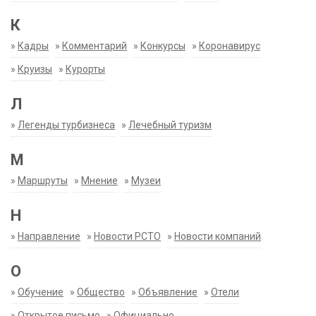
К
»
Кадры
»
Комментарий
»
Конкурсы
»
Коронавирус
»
Круизы
»
Курорты
Л
»
Легенды турбизнеса
»
Лечебный туризм
М
»
Маршруты
»
Мнение
»
Музеи
Н
»
Направление
»
Новости РСТО
»
Новости компаний
О
»
Обучение
»
Общество
»
Объявление
»
Отели
»
Открытое письмо
»
Официально