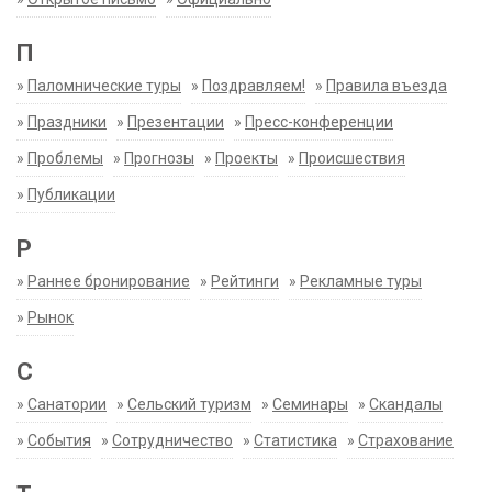
П
»
Паломнические туры
»
Поздравляем!
»
Правила въезда
»
Праздники
»
Презентации
»
Пресс-конференции
»
Проблемы
»
Прогнозы
»
Проекты
»
Происшествия
»
Публикации
Р
»
Раннее бронирование
»
Рейтинги
»
Рекламные туры
»
Рынок
С
»
Санатории
»
Сельский туризм
»
Семинары
»
Скандалы
»
События
»
Сотрудничество
»
Статистика
»
Страхование