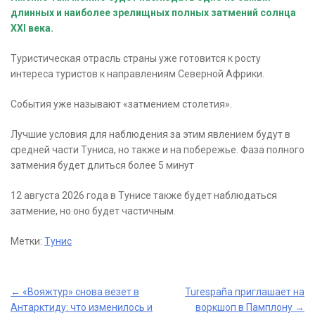
длинных и наиболее зрелищных полных затмений солнца
XXI века.
Туристическая отрасль страны уже готовится к росту
интереса туристов к направлениям Северной Африки.
События уже называют «затмением столетия».
Лучшие условия для наблюдения за этим явлением будут в
средней части Туниса, но также и на побережье. Фаза полного
затмения будет длиться более 5 минут
12 августа 2026 года в Тунисе также будет наблюдаться
затмение, но оно будет частичным.
Метки:
Тунис
Post
←
«Вояжтур» снова везет в
Turespaña приглашает на
Антарктиду: что изменилось и
воркшоп в Памплону
→