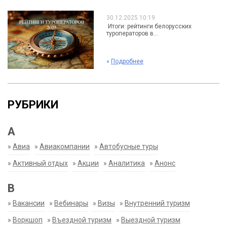
30.12.2025 10:19
Итоги: рейтинги белорусских
туроператоров в...
»
Подробнее
РУБРИКИ
А
»
Авиа
»
Авиакомпании
»
Автобусные туры
»
Активный отдых
»
Акции
»
Аналитика
»
Анонс
В
»
Вакансии
»
Вебинары
»
Визы
»
Внутренний туризм
»
Воркшоп
»
Въездной туризм
»
Выездной туризм