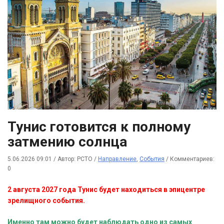
Тунис готовится к полному
затмению солнца
5.06.2026 09:01
/
Автор: РСТО
/
Направление
,
События
/
Комментариев:
0
2 августа 2027 года Тунис будет находиться в эпицентре
зрелищного события.
Именно там можно будет наблюдать одно из самых