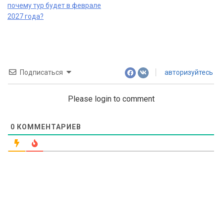
navigation
почему тур будет в феврале
2027 года?
Подписаться
авторизуйтесь
Please login to comment
0
КОММЕНТАРИЕВ