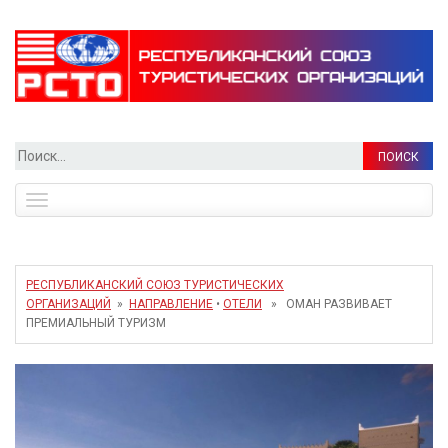
Найти:
Toggle
navigation
РЕСПУБЛИКАНСКИЙ СОЮЗ ТУРИСТИЧЕСКИХ
ОРГАНИЗАЦИЙ
»
НАПРАВЛЕНИЕ
•
ОТЕЛИ
» ОМАН РАЗВИВАЕТ
ПРЕМИАЛЬНЫЙ ТУРИЗМ