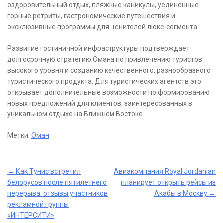
оздоровительный отдых, пляжные каникулы, уединённые
горные ретриты, гастрономические путешествия и
эксклюзивные программы для ценителей люкс-сегмента.
Развитие гостиничной инфраструктуры подтверждает
долгосрочную стратегию Омана по привлечению туристов
высокого уровня и созданию качественного, разнообразного
туристического продукта. Для туристических агентств это
открывает дополнительные возможности по формированию
новых предложений для клиентов, заинтересованных в
уникальном отдыхе на Ближнем Востоке.
Метки:
Оман
Post
←
Как Тунис встретил
Авиакомпания Royal Jordanian
белорусов после пятилетнего
планирует открыть рейсы из
navigation
перерыва: отзывы участников
Акабы в Москву
→
рекламной группы
«ИНТЕРСИТИ»