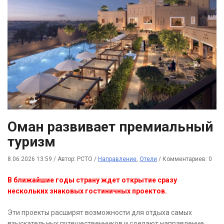
Оман развивает премиальный
туризм
8.06.2026 13:59
/
Автор: РСТО
/
Направление
,
Отели
/
Комментариев: 0
В ближайшие годы страну ждет открытие сразу
нескольких знаковых гостиничных проектов.
Эти проекты расширят возможности для отдыха самых
взыскательных путешественников и сделают направление