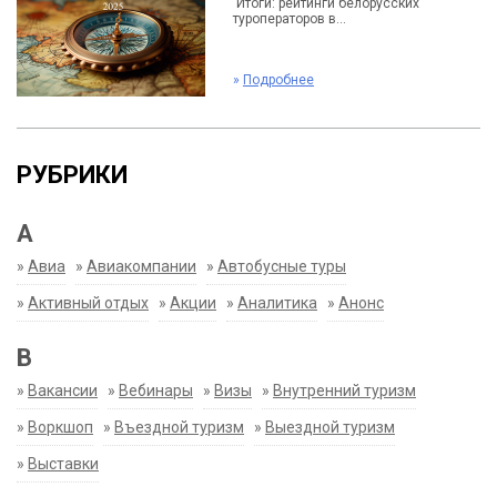
Итоги: рейтинги белорусских
туроператоров в...
»
Подробнее
РУБРИКИ
А
»
Авиа
»
Авиакомпании
»
Автобусные туры
»
Активный отдых
»
Акции
»
Аналитика
»
Анонс
В
»
Вакансии
»
Вебинары
»
Визы
»
Внутренний туризм
»
Воркшоп
»
Въездной туризм
»
Выездной туризм
»
Выставки