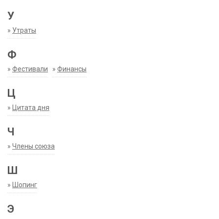
У
»
Утраты
Ф
»
Фестивали
»
Финансы
Ц
»
Цитата дня
Ч
»
Члены союза
Ш
»
Шопинг
Э