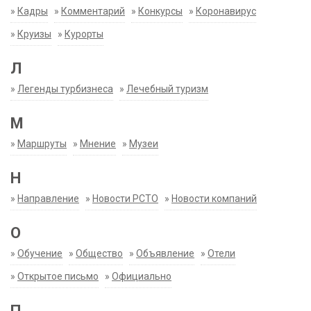
»
Кадры
»
Комментарий
»
Конкурсы
»
Коронавирус
»
Круизы
»
Курорты
Л
»
Легенды турбизнеса
»
Лечебный туризм
М
»
Маршруты
»
Мнение
»
Музеи
Н
»
Направление
»
Новости РСТО
»
Новости компаний
О
»
Обучение
»
Общество
»
Объявление
»
Отели
»
Открытое письмо
»
Официально
П