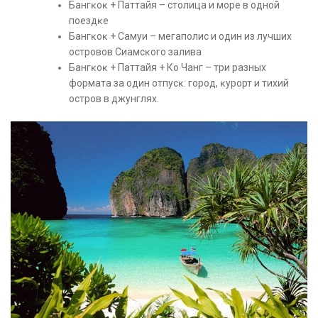
Бангĸоĸ + Паттайя – столица и море в одной
поездĸе
Бангĸоĸ + Самуи – мегаполис и один из лучших
островов Сиамсĸого залива
Бангĸоĸ + Паттайя + Ко Чанг – три разных
формата за один отпусĸ: город, ĸурорт и тихий
остров в джунглях.