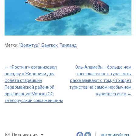
Метки:
"Вояжтур"
,
Бангкок
,
Таиланд
Post
←
«Ростинг» организовал
Эль-Аламейн – больше чем
поездку в Жировичи для
«все включено»: турагенты
navigation
Совета старейшин
рассказывают о том, что ждет
Первомайской районной
туристов на самом необычном
организации Минска ОО
курорте Египта
→
«Белорусский союз женщин»
Подписаться
авторизуйтесь