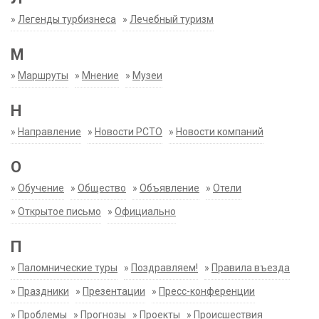
»
Легенды турбизнеса
»
Лечебный туризм
М
»
Маршруты
»
Мнение
»
Музеи
Н
»
Направление
»
Новости РСТО
»
Новости компаний
О
»
Обучение
»
Общество
»
Объявление
»
Отели
»
Открытое письмо
»
Официально
П
»
Паломнические туры
»
Поздравляем!
»
Правила въезда
»
Праздники
»
Презентации
»
Пресс-конференции
»
Проблемы
»
Прогнозы
»
Проекты
»
Происшествия