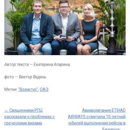
Автор текста — Екатерина Апарина,
фото — Виктор Ведень
Метки:
"Вояжтур"
,
ОАЭ
Post
←
Священники РПЦ
Авиакомпания ETIHAD
рассказали о проблемах с
AIRWAYS отметила 10-летний
navigation
греческими визами
юбилей выполнения рейсов в
Беларусь
→