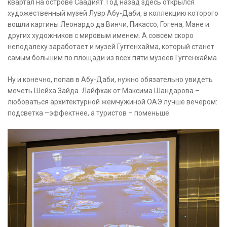
квартал на острове Саадият. Год назад здесь открылся
художественный музей Лувр Абу-Даби, в коллекцию которого
вошли картины Леонардо да Винчи, Пикассо, Гогена, Мане и
других художников с мировым именем. А совсем скоро
неподалеку заработает и музей Гуггенхайма, который станет
самым большим по площади из всех пяти музеев Гуггенхайма.
Ну и конечно, попав в Абу-Даби, нужно обязательно увидеть
мечеть Шейха Зайда. Лайфхак от Максима Шандарова –
любоваться архитектурной жемчужиной ОАЭ лучше вечером:
подсветка –эффектнее, а туристов – поменьше.