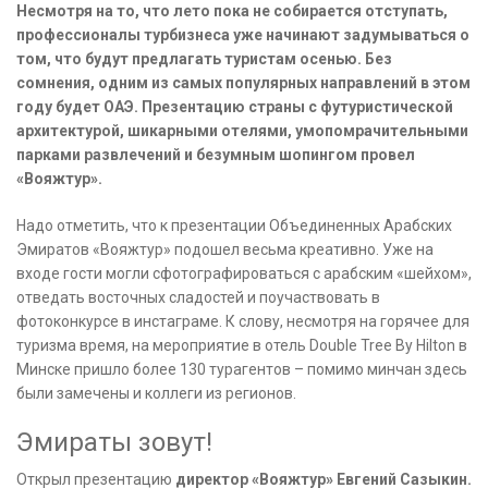
Несмотря на то, что лето пока не собирается отступать,
профессионалы турбизнеса уже начинают задумываться о
том, что будут предлагать туристам осенью. Без
сомнения, одним из самых популярных направлений в этом
году будет ОАЭ. Презентацию страны с футуристической
архитектурой, шикарными отелями, умопомрачительными
парками развлечений и безумным шопингом провел
«Вояжтур».
Надо отметить, что к презентации Объединенных Арабских
Эмиратов «Вояжтур» подошел весьма креативно. Уже на
входе гости могли сфотографироваться с арабским «шейхом»,
отведать восточных сладостей и поучаствовать в
фотоконкурсе в инстаграме. К слову, несмотря на горячее для
туризма время, на мероприятие в отель Double Tree By Hilton в
Минске пришло более 130 турагентов – помимо минчан здесь
были замечены и коллеги из регионов.
Эмираты зовут!
Открыл презентацию
директор «Вояжтур» Евгений Сазыкин.