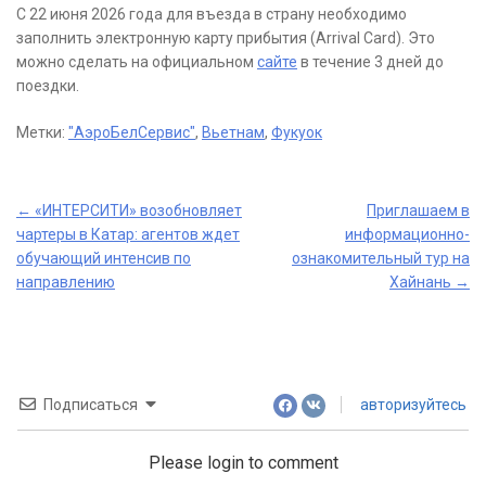
С 22 июня 2026 года для въезда в страну необходимо
заполнить электронную карту прибытия (Arrival Card). Это
можно сделать на официальном
сайте
в течение 3 дней до
поездки.
Метки:
"АэроБелСервис"
,
Вьетнам
,
Фукуок
Post
←
«ИНТЕРСИТИ» возобновляет
Приглашаем в
чартеры в Катар: агентов ждет
информационно-
navigation
обучающий интенсив по
ознакомительный тур на
направлению
Хайнань
→
Подписаться
авторизуйтесь
Please login to comment