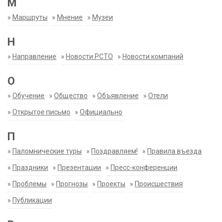
М
»
Маршруты
»
Мнение
»
Музеи
Н
»
Направление
»
Новости РСТО
»
Новости компаний
О
»
Обучение
»
Общество
»
Объявление
»
Отели
»
Открытое письмо
»
Официально
П
»
Паломнические туры
»
Поздравляем!
»
Правила въезда
»
Праздники
»
Презентации
»
Пресс-конференции
»
Проблемы
»
Прогнозы
»
Проекты
»
Происшествия
»
Публикации