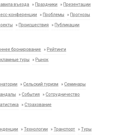
равила въезда
»
Праздники
»
Презентации
ресс-конференции
»
Проблемы
»
Прогнозы
роекты
»
Происшествия
»
Публикации
ннее бронирование
»
Рейтинги
екламные туры
»
Рынок
анатории
»
Сельский туризм
»
Семинары
кандалы
»
События
»
Сотрудничество
атистика
»
Страхование
енденции
»
Технологии
»
Транспорт
»
Туры