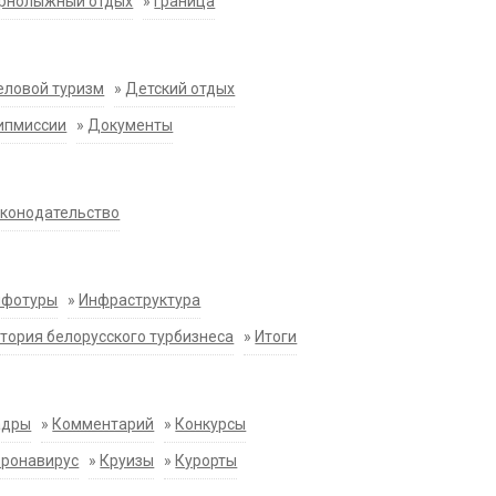
орнолыжный отдых
»
Граница
еловой туризм
»
Детский отдых
ипмиссии
»
Документы
конодательство
нфотуры
»
Инфраструктура
тория белорусского турбизнеса
»
Итоги
адры
»
Комментарий
»
Конкурсы
оронавирус
»
Круизы
»
Курорты