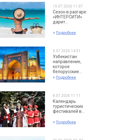
15.07.2026 11:07
Сезон в разгаре:
«ИНТЕРСИТИ»
дарит...
»
Подробнее
9.07.2026 14:51
Узбекистан:
направление,
которое
белорусские...
»
Подробнее
8.07.2026 11:11
Календарь
туристических
фестивалей в...
»
Подробнее