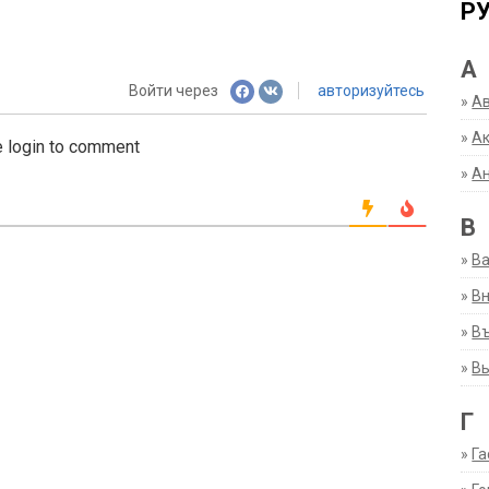
Р
А
Войти через
авторизуйтесь
»
А
»
Ак
 login to comment
»
А
В
»
В
»
Вн
»
Въ
»
В
Г
»
Га