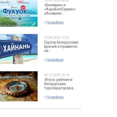
26.06.2026 06:42
«Белавиа» и
«АэроБелСервис»
объявили...
»
Подробнее
23.06.2026 12:22
Группа белорусских
врачей отправится
на...
»
Подробнее
30.12.2025 10:19
Итоги: рейтинги
белорусских
туроператоров в...
»
Подробнее