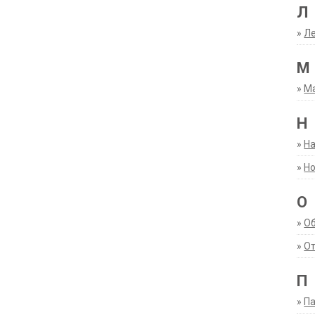
Л
»
Ле
М
»
М
Н
»
Н
»
Но
О
»
О
»
От
П
»
Па