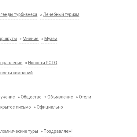
генды турбизнеса
»
Лечебный туризм
аршруты
»
Мнение
»
Музеи
аправление
»
Новости РСТО
вости компаний
бучение
»
Общество
»
Объявление
»
Отели
крытое письмо
»
Официально
ломнические туры
»
Поздравляем!