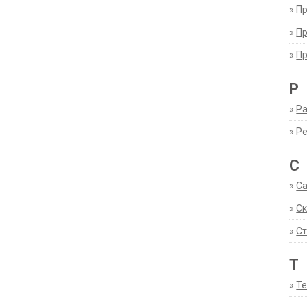
»
П
»
П
»
П
Р
»
Ра
»
Р
С
»
С
»
С
»
Ст
Т
»
Т