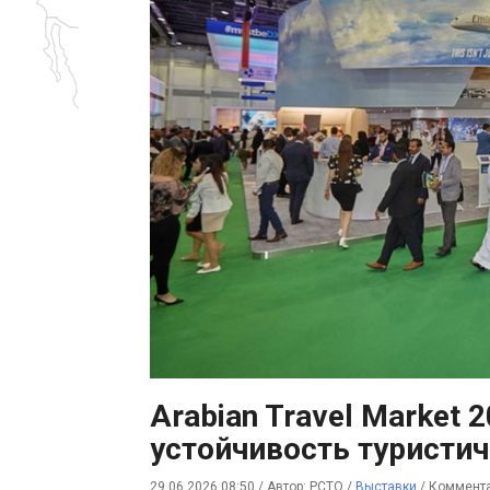
Arabian Travel Market 
устойчивость туристич
29.06.2026 08:50
/
Автор: РСТО
/
Выставки
/
Коммента