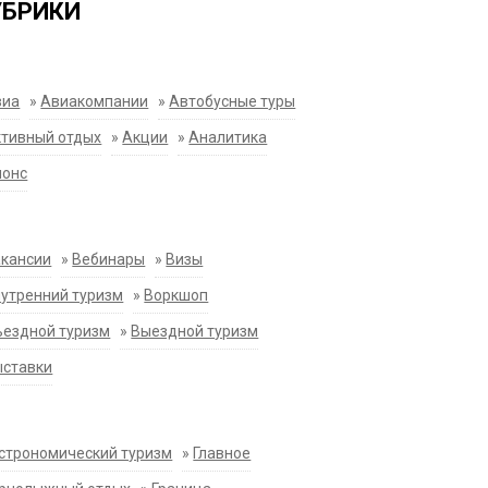
УБРИКИ
виа
»
Авиакомпании
»
Автобусные туры
тивный отдых
»
Акции
»
Аналитика
нонс
акансии
»
Вебинары
»
Визы
утренний туризм
»
Воркшоп
ездной туризм
»
Выездной туризм
ыставки
строномический туризм
»
Главное