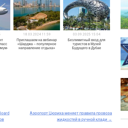
5
18.03.2024 11:59
03.09.2025 15:04
ит
Приглашаем на вебинар
Безлимитный вход для
ласс
«Шарджа – популярное
туристов в Музей
миум-
направление отдыха»
Будущего в Дубае
Board
Аэропорт Цюриха меняет правила провоза
ов
жидкостей в ручной клади
→