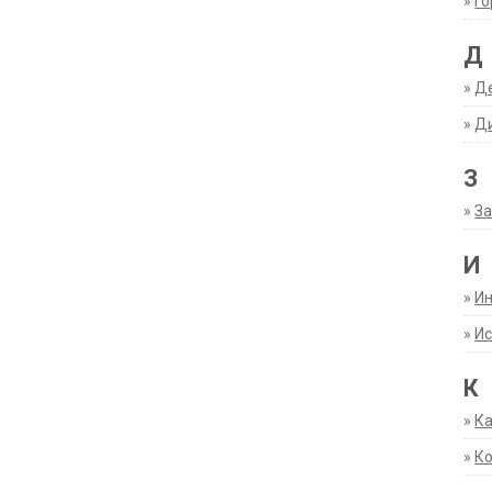
»
Г
Д
»
Д
»
Д
З
»
За
И
»
И
»
Ис
К
»
К
»
К