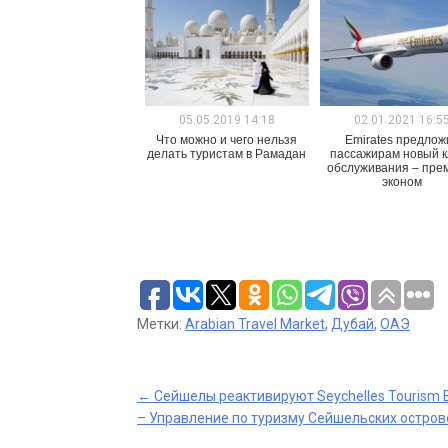
05.05.2019 14:18
02.01.2021 16:5
Что можно и чего нельзя
Emirates предлож
делать туристам в Рамадан
пассажирам новый к
обслуживания – пре
эконом
Метки:
Arabian Travel Market
,
Дубай
,
ОАЭ
Post
←
Сейшелы реактивируют Seychelles Tourism 
– Управление по туризму Сейшельских остров
navigation