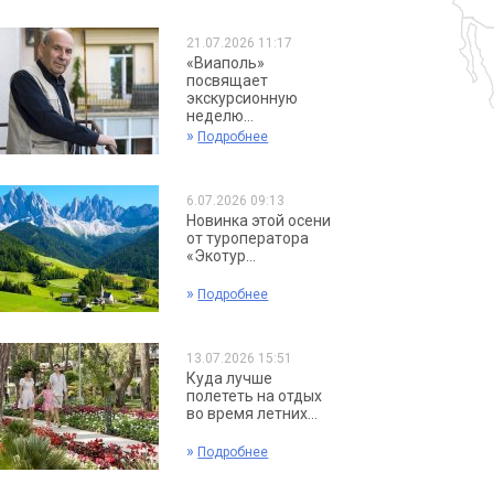
21.07.2026 11:17
«Виаполь»
посвящает
экскурсионную
неделю...
»
Подробнее
6.07.2026 09:13
Новинка этой осени
от туроператора
«Экотур...
»
Подробнее
13.07.2026 15:51
Куда лучше
полететь на отдых
во время летних...
»
Подробнее