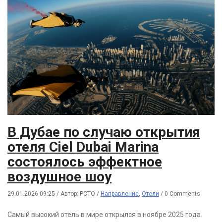
В Дубае по случаю открытия
отеля Ciel Dubai Marina
состоялось эффектное
воздушное шоу
29.01.2026 09:25
/
Автор: РСТО
/
Направление
,
Отели
/
0 Comments
Самый высокий отель в мире открылся в ноябре 2025 года.