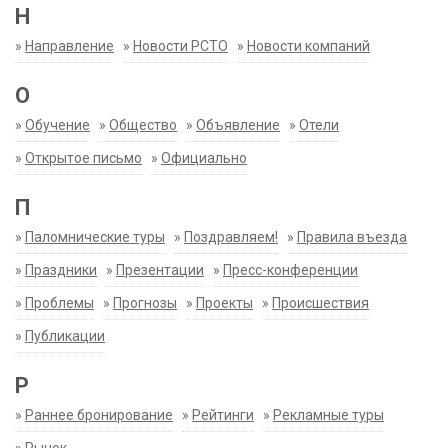
Н
»
Направление
»
Новости РСТО
»
Новости компаний
О
»
Обучение
»
Общество
»
Объявление
»
Отели
»
Открытое письмо
»
Официально
П
»
Паломнические туры
»
Поздравляем!
»
Правила въезда
»
Праздники
»
Презентации
»
Пресс-конференции
»
Проблемы
»
Прогнозы
»
Проекты
»
Происшествия
»
Публикации
Р
»
Раннее бронирование
»
Рейтинги
»
Рекламные туры