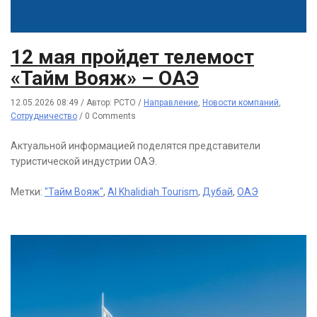
12 мая пройдет телемост
«Тайм Вояж» – ОАЭ
12.05.2026 08:49
/
Автор: РСТО
/
Направление
,
Новости компаний
,
Сотрудничество
/
0 Comments
Актуальной информацией поделятся представители
туристической индустрии ОАЭ.
Метки:
"Тайм Вояж"
,
Al Khalidiah Tourism
,
Дубай
,
ОАЭ