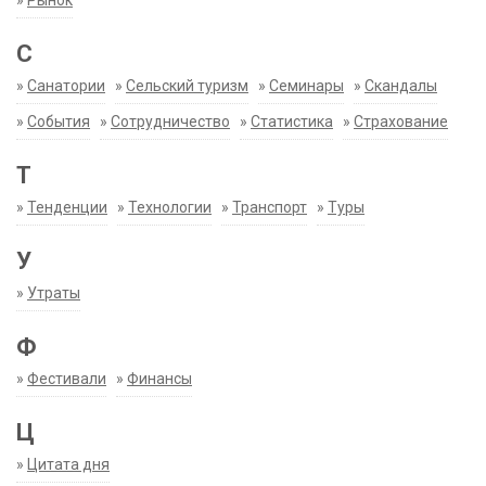
»
Рынок
С
»
Санатории
»
Сельский туризм
»
Семинары
»
Скандалы
»
События
»
Сотрудничество
»
Статистика
»
Страхование
Т
»
Тенденции
»
Технологии
»
Транспорт
»
Туры
У
»
Утраты
Ф
»
Фестивали
»
Финансы
Ц
»
Цитата дня