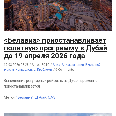
«Белавиа» приостанавливает
полетную программу в Дубай
до 19 апреля 2026 года
19.03.2026 08:28
/
Автор: РСТО
/
Авиа
,
Авиакомпании
,
Выездной
туризм
,
Направление
,
Проблемы
/
0 Comments
Выполнение регулярных рейсов в/из Дубая временно
приостанавливается.
Метки:
"Белавиа"
,
Дубай
,
ОАЭ