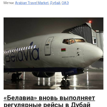
Метки:
Arabian Travel Market
,
Дубай
,
ОАЭ
«Белавиа» вновь выполняет
регулярные рейсы в Дубай