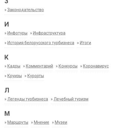
З
»
Законодательство
И
»
Инфотуры
»
Инфраструктура
»
История белорусского турбизнеса
»
Итоги
К
»
Кадры
»
Комментарий
»
Конкурсы
»
Коронавирус
»
Круизы
»
Курорты
Л
»
Легенды турбизнеса
»
Лечебный туризм
М
»
Маршруты
»
Мнение
»
Музеи