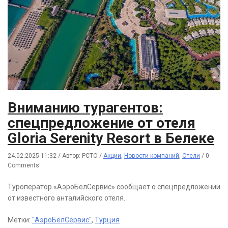
Вниманию турагентов:
спецпредложение от отеля
Gloria Serenity Resort в Белеке
24.02.2025 11:32
/
Автор: РСТО
/
Акции
,
Новости компаний
,
Отели
/
0
Comments
Туроператор «АэроБелСервис» сообщает о спецпредложении
от известного анталийского отеля.
Метки:
"АэроБелСервис"
,
Турция