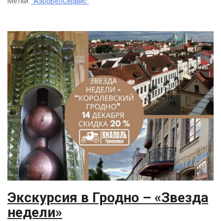
Метки:
"АэроБелСервис"
Экскурсия в Гродно – «Звезда
недели»