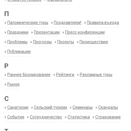
П
»
Паломнические туры
»
Поздравляем!
»
Правила въезда
»
Праздники
»
Презентации
»
Пресс-конференции
»
Проблемы
»
Прогнозы
»
Проекты
»
Происшествия
»
Публикации
Р
»
Раннее бронирование
»
Рейтинги
»
Рекламные туры
»
Рынок
С
»
Санатории
»
Сельский туризм
»
Семинары
»
Скандалы
»
События
»
Сотрудничество
»
Статистика
»
Страхование