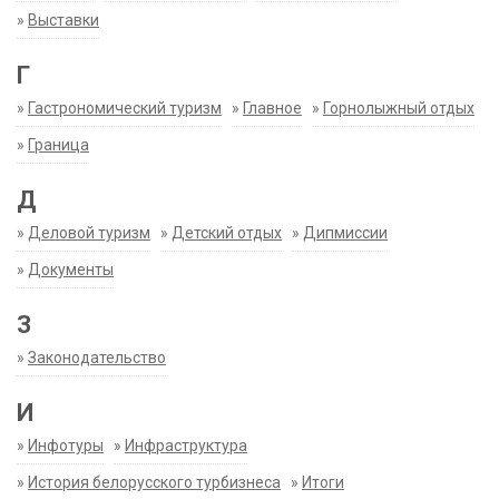
»
Выставки
Г
»
Гастрономический туризм
»
Главное
»
Горнолыжный отдых
»
Граница
Д
»
Деловой туризм
»
Детский отдых
»
Дипмиссии
»
Документы
З
»
Законодательство
И
»
Инфотуры
»
Инфраструктура
»
История белорусского турбизнеса
»
Итоги