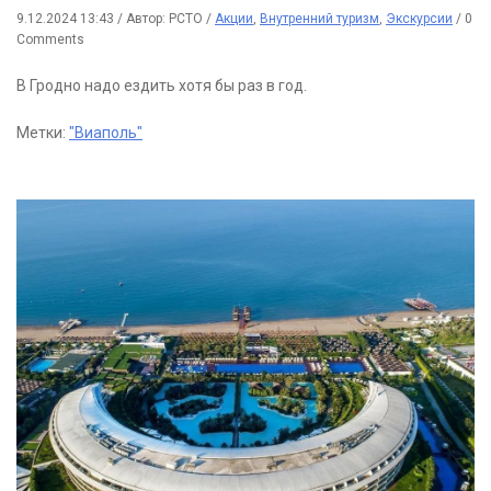
9.12.2024 13:43
/
Автор: РСТО
/
Акции
,
Внутренний туризм
,
Экскурсии
/
0
Comments
В Гродно надо ездить хотя бы раз в год.
Метки:
"Виаполь"