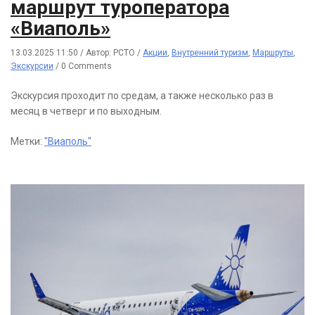
маршрут туроператора
«Виаполь»
13.03.2025 11:50
/
Автор: РСТО
/
Акции
,
Внутренний туризм
,
Маршруты
,
Экскурсии
/
0 Comments
Экскурсия проходит по средам, а также несколько раз в
месяц в четверг и по выходным.
Метки:
"Виаполь"