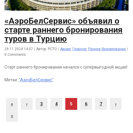
«АэроБелСервис» объявил о
старте раннего бронирования
туров в Турцию
29.11.2024 14:07
/
Автор: РСТО
/
Акции
,
Главное
,
Раннее бронирование
/
0 Comments
Старт раннего бронирования начался с супервыгодной акции!
Метки:
"АэроБелСервис"
«
‹
3
4
5
6
7
›
»