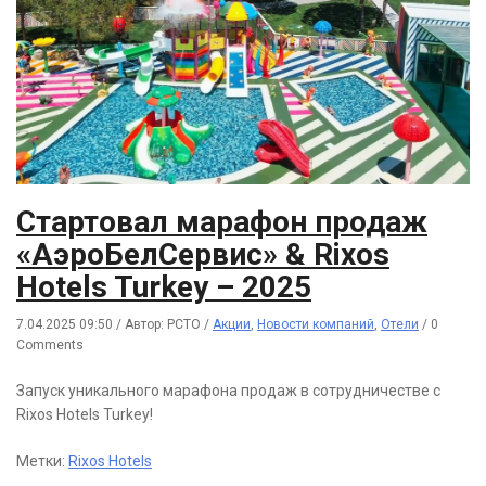
Стартовал марафон продаж
«АэроБелСервис» & Rixos
Hotels Turkey – 2025
7.04.2025 09:50
/
Автор: РСТО
/
Акции
,
Новости компаний
,
Отели
/
0
Comments
Запуск уникального марафона продаж в сотрудничестве с
Rixos Hotels Turkey!
Метки:
Rixos Hotels