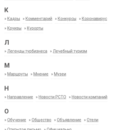
К
»
Кадры
»
Комментарий
»
Конкурсы
»
Коронавирус
»
Круизы
»
Курорты
Л
»
Легенды турбизнеса
»
Лечебный туризм
М
»
Маршруты
»
Мнение
»
Музеи
Н
»
Направление
»
Новости РСТО
»
Новости компаний
О
»
Обучение
»
Общество
»
Объявление
»
Отели
»
Открытое письмо
»
Официально