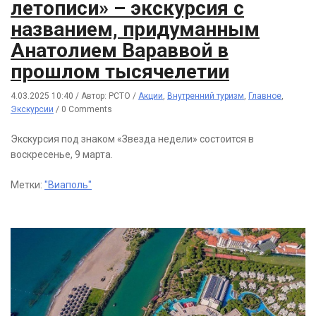
летописи» – экскурсия с
названием, придуманным
Анатолием Вараввой в
прошлом тысячелетии
4.03.2025 10:40
/
Автор: РСТО
/
Акции
,
Внутренний туризм
,
Главное
,
Экскурсии
/
0 Comments
Экскурсия под знаком «Звезда недели» состоится в
воскресенье, 9 марта.
Метки:
"Виаполь"