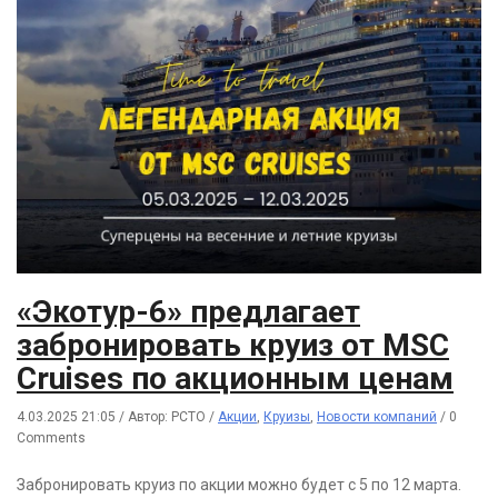
«Экотур-6» предлагает
забронировать круиз от MSC
Cruises по акционным ценам
4.03.2025 21:05
/
Автор: РСТО
/
Акции
,
Круизы
,
Новости компаний
/
0
Comments
Забронировать круиз по акции можно будет с 5 по 12 марта.