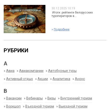
30.12.2025 10:19
Итоги: рейтинги белорусских
туроператоров в...
»
Подробнее
РУБРИКИ
А
»
Авиа
»
Авиакомпании
»
Автобусные туры
»
Активный отдых
»
Акции
»
Аналитика
»
Анонс
В
»
Вакансии
»
Вебинары
»
Визы
»
Внутренний туризм
»
Воркшоп
»
Въездной туризм
»
Выездной туризм