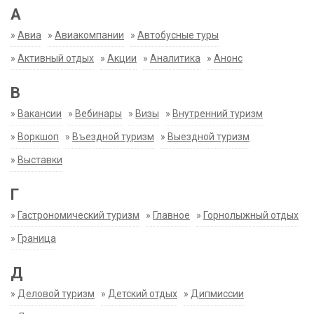
А
»
Авиа
»
Авиакомпании
»
Автобусные туры
»
Активный отдых
»
Акции
»
Аналитика
»
Анонс
В
»
Вакансии
»
Вебинары
»
Визы
»
Внутренний туризм
»
Воркшоп
»
Въездной туризм
»
Выездной туризм
»
Выставки
Г
»
Гастрономический туризм
»
Главное
»
Горнолыжный отдых
»
Граница
Д
»
Деловой туризм
»
Детский отдых
»
Дипмиссии