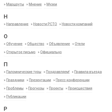
»
Маршруты
»
Мнение
»
Музеи
Н
»
Направление
»
Новости РСТО
»
Новости компаний
О
»
Обучение
»
Общество
»
Объявление
»
Отели
»
Открытое письмо
»
Официально
П
»
Паломнические туры
»
Поздравляем!
»
Правила въезда
»
Праздники
»
Презентации
»
Пресс-конференции
»
Проблемы
»
Прогнозы
»
Проекты
»
Происшествия
»
Публикации
Р