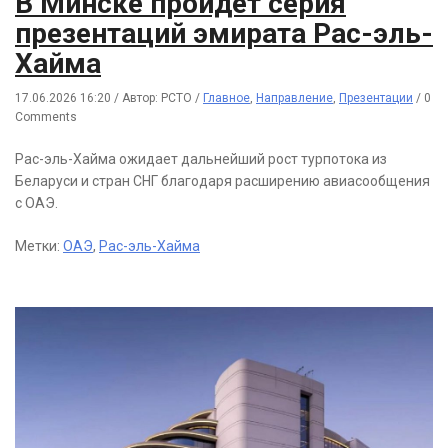
В Минске пройдет серия
презентаций эмирата Рас-эль-
Хайма
17.06.2026 16:20
/
Автор: РСТО
/
Главное
,
Направление
,
Презентации
/
0
Comments
Рас-эль-Хайма ожидает дальнейший рост турпотока из
Беларуси и стран СНГ благодаря расширению авиасообщения
с ОАЭ.
Метки:
ОАЭ
,
Рас-эль-Хайма