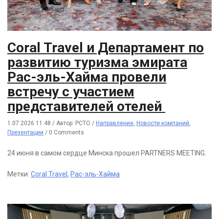
Coral Travel и Департамент по
развитию туризма эмирата
Рас-эль-Хайма провели
встречу с участием
представителей отелей
1.07.2026 11:48
/
Автор: РСТО
/
Направление
,
Новости компаний
,
Презентации
/
0 Comments
24 июня в самом сердце Минска прошел PARTNERS MEETING.
Метки:
Coral Travel
,
Рас-эль-Хайма