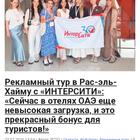
Рекламный тур в Рас-эль-
Хайму с «ИНТЕРСИТИ»:
«Сейчас в отелях ОАЭ еще
невысокая загрузка, и это
прекрасный бонус для
туристов!»
23.07.2026 13:04
/
Автор: РСТО
/
Главное
,
Инфотуры
,
Рекламные туры
/
0