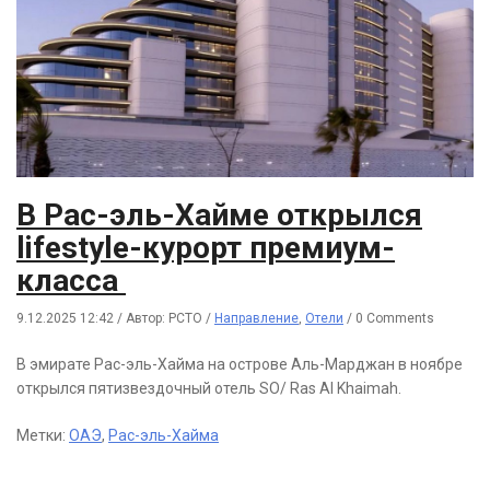
В Рас-эль-Хайме открылся
lifestyle-курорт премиум-
класса
9.12.2025 12:42
/
Автор: РСТО
/
Направление
,
Отели
/
0 Comments
В эмирате Рас-эль-Хайма на острове Аль-Марджан в ноябре
открылся пятизвездочный отель SO/ Ras Al Khaimah.
Метки:
ОАЭ
,
Рас-эль-Хайма