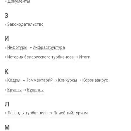
»
Документы
З
»
Законодательство
И
»
Инфотуры
»
Инфраструктура
»
История белорусского турбизнеса
»
Итоги
К
»
Кадры
»
Комментарий
»
Конкурсы
»
Коронавирус
»
Круизы
»
Курорты
Л
»
Легенды турбизнеса
»
Лечебный туризм
М