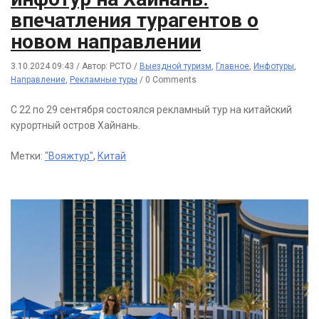
впечатления турагентов о
новом направлении
3.10.2024 09:43
/
Автор: РСТО
/
Выездной туризм
,
Главное
,
Инфотуры
,
Направление
,
Рекламные туры
/
0 Comments
С 22 по 29 сентября состоялся рекламный тур на китайский
курортный остров Хайнань.
Метки:
"Вояжтур"
,
Китай