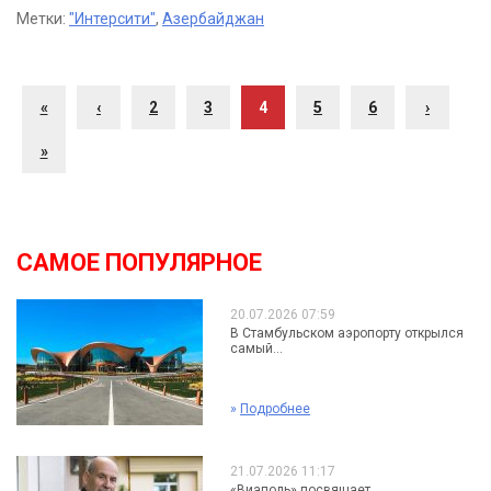
Метки:
"Интерсити"
,
Азербайджан
«
‹
2
3
4
5
6
›
»
САМОЕ ПОПУЛЯРНОЕ
20.07.2026 07:59
В Стамбульском аэропорту открылся
самый...
»
Подробнее
21.07.2026 11:17
«Виаполь» посвящает