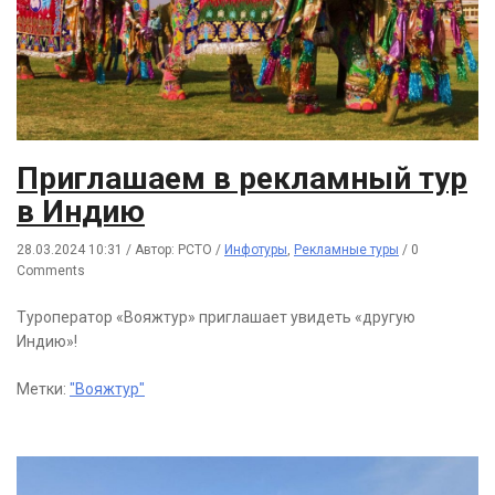
Приглашаем в рекламный тур
в Индию
28.03.2024 10:31
/
Автор: РСТО
/
Инфотуры
,
Рекламные туры
/
0
Comments
Туроператор «Вояжтур» приглашает увидеть «другую
Индию»!
Метки:
"Вояжтур"