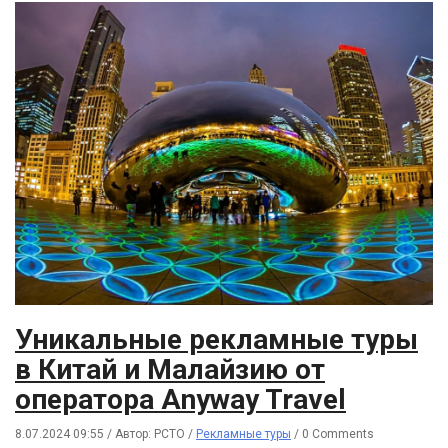
Уникальные рекламные туры
в Китай и Малайзию от
оператора Anyway Travel
8.07.2024 09:55
/
Автор: РСТО
/
Рекламные туры
/
0 Comments