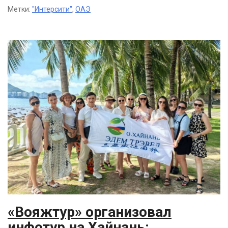
Метки:
"Интерсити"
,
ОАЭ
«Вояжтур» организовал
инфотур на Хайнань: