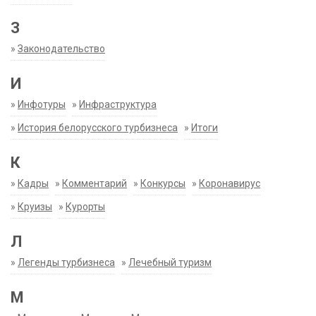
З
»
Законодательство
И
»
Инфотуры
»
Инфраструктура
»
История белорусского турбизнеса
»
Итоги
К
»
Кадры
»
Комментарий
»
Конкурсы
»
Коронавирус
»
Круизы
»
Курорты
Л
»
Легенды турбизнеса
»
Лечебный туризм
М