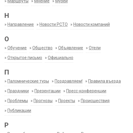
»
Маршруты
»
Мнение
»
Музеи
Н
»
Направление
»
Новости РСТО
»
Новости компаний
О
»
Обучение
»
Общество
»
Объявление
»
Отели
»
Открытое письмо
»
Официально
П
»
Паломнические туры
»
Поздравляем!
»
Правила въезда
»
Праздники
»
Презентации
»
Пресс-конференции
»
Проблемы
»
Прогнозы
»
Проекты
»
Происшествия
»
Публикации
Р