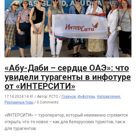
«Абу-Даби – сердце ОАЭ»: что
увидели турагенты в инфотуре
от «ИНТЕРСИТИ»
17.10.2024 14:41
/
Автор: РСТО
/
Главное
,
Инфотуры
,
Направление
,
Рекламные туры
/
0 Comments
«ИНТЕРСИТИ» — туроператор, который неизменно стремится
открыть что-то новое – как для белорусских туристов, так и
для турагентов.