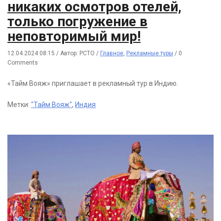
никаких осмотров отелей,
только погружение в
неповторимый мир!
12.04.2024 08:15
/
Автор: РСТО
/
Главное
,
Рекламные туры
/
0
Comments
«Тайм Вояж» приглашает в рекламный тур в Индию.
Метки:
"Тайм Вояж"
,
Индия