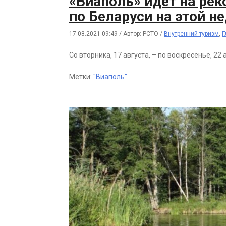
«Виаполь» идет на рек
по Беларуси на этой не
17.08.2021 09:49
/
Автор: РСТО
/
Внутренний туризм
,
Г
Со вторника, 17 августа, – по воскресенье, 22 
Метки:
"Виаполь"