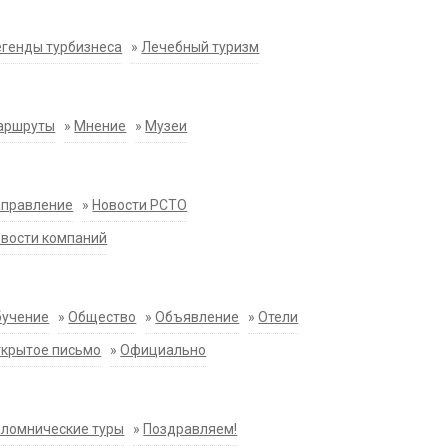
генды турбизнеса
»
Лечебный туризм
аршруты
»
Мнение
»
Музеи
аправление
»
Новости РСТО
вости компаний
бучение
»
Общество
»
Объявление
»
Отели
крытое письмо
»
Официально
ломнические туры
»
Поздравляем!