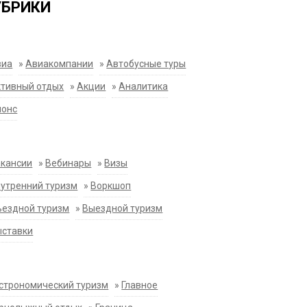
УБРИКИ
виа
»
Авиакомпании
»
Автобусные туры
тивный отдых
»
Акции
»
Аналитика
нонс
акансии
»
Вебинары
»
Визы
утренний туризм
»
Воркшоп
ездной туризм
»
Выездной туризм
ыставки
строномический туризм
»
Главное