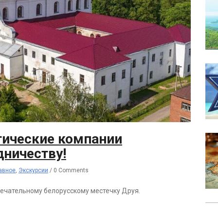
тические компании
дничеству!
авное
,
Экскурсии
/
0 Comments
мечательному белорусскому местечку Друя.