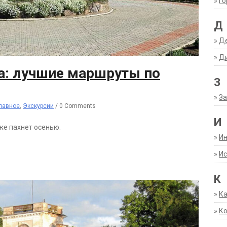
»
Г
Д
»
Д
»
Д
а: лучшие маршруты по
З
»
За
лавное
,
Экскурсии
/
0 Comments
И
же пахнет осенью.
»
И
»
Ис
К
»
К
»
К