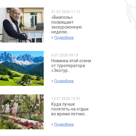
21.07.2026 11:17
«Виаполь»
посвящает
экскурсионную
неделю...
»
Подробнее
6.07.2026 09:13
Новинка этой осени
от туроператора
«Экотур...
»
Подробнее
13.07.2026 15:51
Куда лучше
полететь на отдых
во время летних...
»
Подробнее