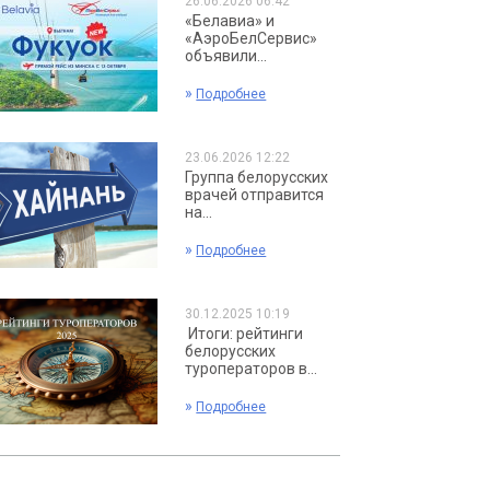
26.06.2026 06:42
«Белавиа» и
«АэроБелСервис»
объявили...
»
Подробнее
23.06.2026 12:22
Группа белорусских
врачей отправится
на...
»
Подробнее
30.12.2025 10:19
Итоги: рейтинги
белорусских
туроператоров в...
»
Подробнее