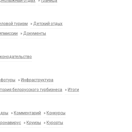
орнолыжный отдых
»
Граница
еловой туризм
»
Детский отдых
ипмиссии
»
Документы
конодательство
нфотуры
»
Инфраструктура
тория белорусского турбизнеса
»
Итоги
адры
»
Комментарий
»
Конкурсы
оронавирус
»
Круизы
»
Курорты