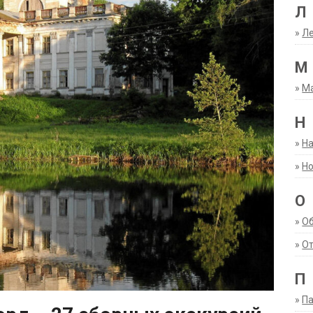
Л
»
Ле
М
»
М
Н
»
Н
»
Но
О
»
О
»
От
П
»
Па