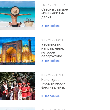
15.07.2026 11:07
Сезон в разгаре:
«ИНТЕРСИТИ»
дарит...
»
Подробнее
9.07.2026 14:51
Узбекистан:
направление,
которое
белорусские...
»
Подробнее
8.07.2026 11:11
Календарь
туристических
фестивалей в...
»
Подробнее