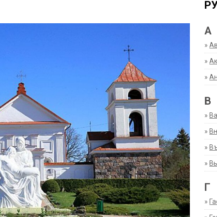
Р
А
»
А
»
Ак
»
А
В
»
В
»
Вн
»
Въ
»
В
Г
»
Га