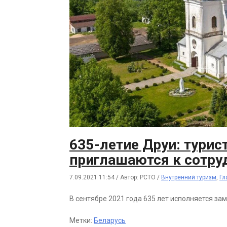
635-летие Друи: турис
приглашаются к сотру
7.09.2021 11:54
/
Автор: РСТО
/
Внутренний туризм
,
Гл
В сентябре 2021 года 635 лет исполняется за
Метки:
Беларусь