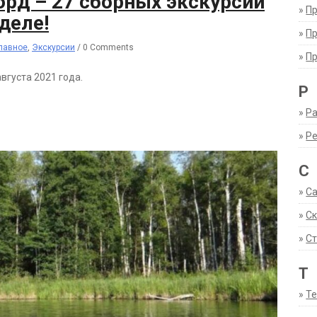
орд – 27 сборных экскурсий
»
П
деле!
»
П
лавное
,
Экскурсии
/
0 Comments
»
П
августа 2021 года.
Р
»
Ра
»
Р
С
»
С
»
С
»
Ст
Т
»
Т