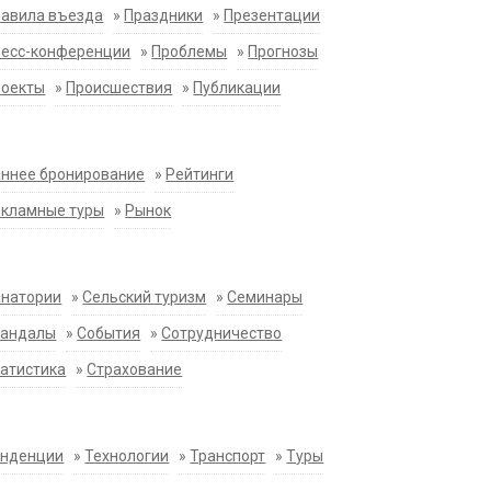
равила въезда
»
Праздники
»
Презентации
ресс-конференции
»
Проблемы
»
Прогнозы
роекты
»
Происшествия
»
Публикации
ннее бронирование
»
Рейтинги
екламные туры
»
Рынок
анатории
»
Сельский туризм
»
Семинары
кандалы
»
События
»
Сотрудничество
атистика
»
Страхование
енденции
»
Технологии
»
Транспорт
»
Туры