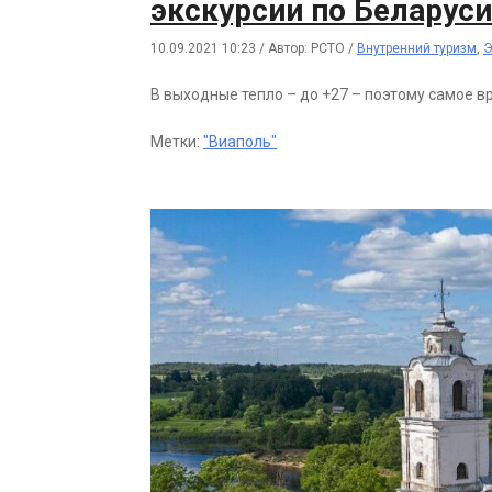
экскурсии по Беларус
10.09.2021 10:23
/
Автор: РСТО
/
Внутренний туризм
,
Э
В выходные тепло – до +27 – поэтому самое 
Метки:
"Виаполь"