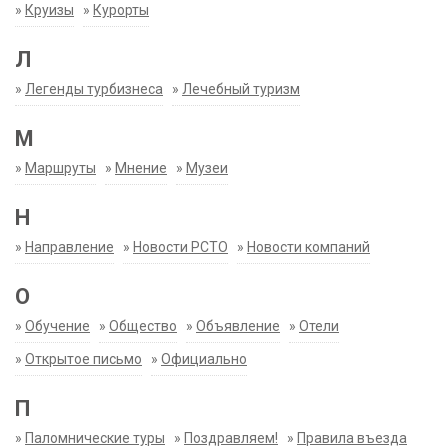
»
Круизы
»
Курорты
Л
»
Легенды турбизнеса
»
Лечебный туризм
М
»
Маршруты
»
Мнение
»
Музеи
Н
»
Направление
»
Новости РСТО
»
Новости компаний
О
»
Обучение
»
Общество
»
Объявление
»
Отели
»
Открытое письмо
»
Официально
П
»
Паломнические туры
»
Поздравляем!
»
Правила въезда