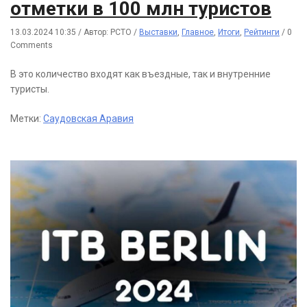
отметки в 100 млн туристов
13.03.2024 10:35
/
Автор: РСТО
/
Выставки
,
Главное
,
Итоги
,
Рейтинги
/
0
Comments
В это количество входят как въездные, так и внутренние
туристы.
Метки:
Саудовская Аравия