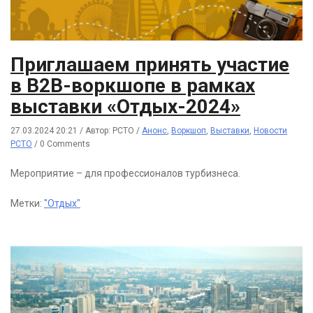
Приглашаем принять участие
в B2B-воркшопе в рамках
выставки «Отдых-2024»
27.03.2024 20:21
/
Автор: РСТО
/
Анонс
,
Воркшоп
,
Выставки
,
Новости
РСТО
/
0 Comments
Мероприятие – для профессионалов турбизнеса.
Метки:
"Отдых"