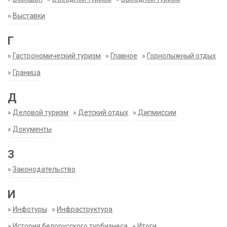
»
Выставки
Г
»
Гастрономический туризм
»
Главное
»
Горнолыжный отдых
»
Граница
Д
»
Деловой туризм
»
Детский отдых
»
Дипмиссии
»
Документы
З
»
Законодательство
И
»
Инфотуры
»
Инфраструктура
»
История белорусского турбизнеса
»
Итоги