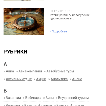
30.12.2025 10:19
Итоги: рейтинги белорусских
туроператоров в...
»
Подробнее
РУБРИКИ
А
»
Авиа
»
Авиакомпании
»
Автобусные туры
»
Активный отдых
»
Акции
»
Аналитика
»
Анонс
В
»
Вакансии
»
Вебинары
»
Визы
»
Внутренний туризм
»
Воркшоп
»
Въездной туризм
»
Выездной туризм