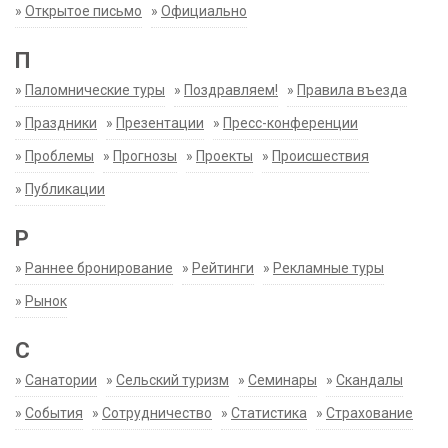
»
Открытое письмо
»
Официально
П
»
Паломнические туры
»
Поздравляем!
»
Правила въезда
»
Праздники
»
Презентации
»
Пресс-конференции
»
Проблемы
»
Прогнозы
»
Проекты
»
Происшествия
»
Публикации
Р
»
Раннее бронирование
»
Рейтинги
»
Рекламные туры
»
Рынок
С
»
Санатории
»
Сельский туризм
»
Семинары
»
Скандалы
»
События
»
Сотрудничество
»
Статистика
»
Страхование