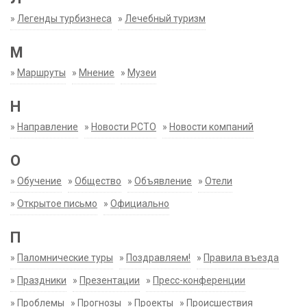
»
Легенды турбизнеса
»
Лечебный туризм
М
»
Маршруты
»
Мнение
»
Музеи
Н
»
Направление
»
Новости РСТО
»
Новости компаний
О
»
Обучение
»
Общество
»
Объявление
»
Отели
»
Открытое письмо
»
Официально
П
»
Паломнические туры
»
Поздравляем!
»
Правила въезда
»
Праздники
»
Презентации
»
Пресс-конференции
»
Проблемы
»
Прогнозы
»
Проекты
»
Происшествия