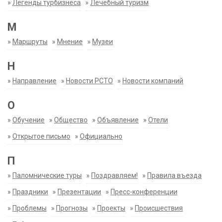
»
Легенды турбизнеса
»
Лечебный туризм
М
»
Маршруты
»
Мнение
»
Музеи
Н
»
Направление
»
Новости РСТО
»
Новости компаний
О
»
Обучение
»
Общество
»
Объявление
»
Отели
»
Открытое письмо
»
Официально
П
»
Паломнические туры
»
Поздравляем!
»
Правила въезда
»
Праздники
»
Презентации
»
Пресс-конференции
»
Проблемы
»
Прогнозы
»
Проекты
»
Происшествия