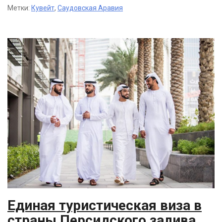
Метки:
Кувейт
,
Саудовская Аравия
Единая туристическая виза в
страны Персидского залива