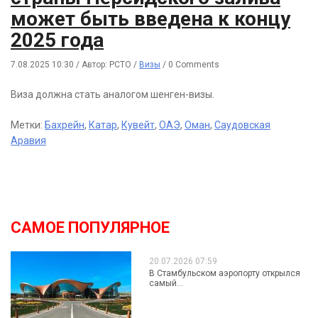
может быть введена к концу
2025 года
7.08.2025 10:30
/
Автор: РСТО
/
Визы
/
0 Comments
Виза должна стать аналогом шенген-визы.
Метки:
Бахрейн
,
Катар
,
Кувейт
,
ОАЭ
,
Оман
,
Саудовская
Аравия
САМОЕ ПОПУЛЯРНОЕ
20.07.2026 07:59
В Стамбульском аэропорту открылся
самый...