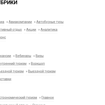
УБРИКИ
виа
»
Авиакомпании
»
Автобусные туры
тивный отдых
»
Акции
»
Аналитика
нонс
акансии
»
Вебинары
»
Визы
утренний туризм
»
Воркшоп
ездной туризм
»
Выездной туризм
ыставки
строномический туризм
»
Главное