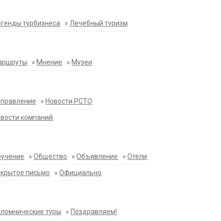
генды турбизнеса
»
Лечебный туризм
аршруты
»
Мнение
»
Музеи
аправление
»
Новости РСТО
вости компаний
бучение
»
Общество
»
Объявление
»
Отели
крытое письмо
»
Официально
ломнические туры
»
Поздравляем!