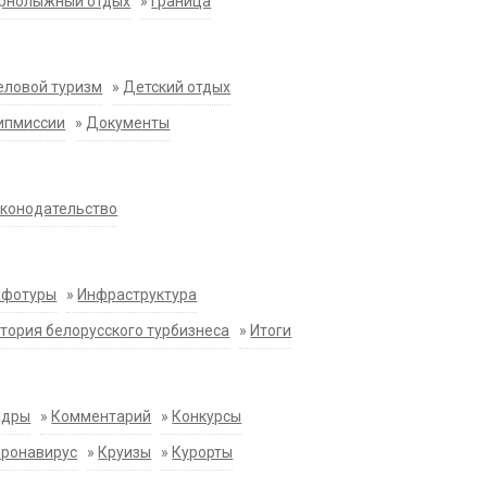
орнолыжный отдых
»
Граница
еловой туризм
»
Детский отдых
ипмиссии
»
Документы
конодательство
нфотуры
»
Инфраструктура
тория белорусского турбизнеса
»
Итоги
адры
»
Комментарий
»
Конкурсы
оронавирус
»
Круизы
»
Курорты