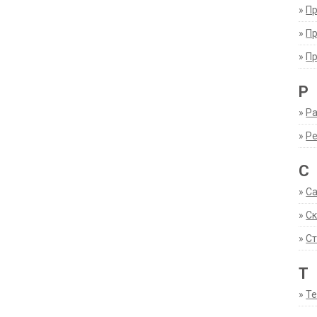
»
П
»
П
»
П
Р
»
Ра
»
Р
С
»
С
»
С
»
Ст
Т
»
Т