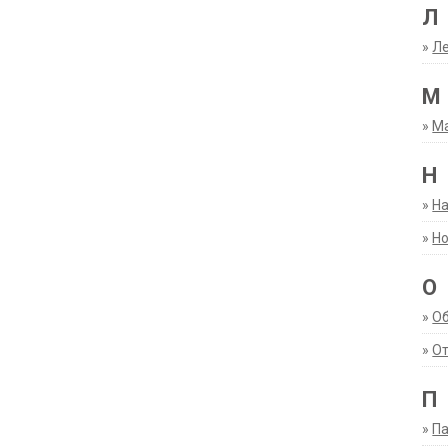
Л
»
Ле
М
»
М
Н
»
Н
»
Но
О
»
О
»
От
П
»
Па