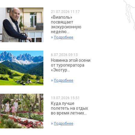
21.07.2026 11:17
«Виаполь»
посвящает
экскурсионную
неделю...
»
Подробнее
6.07.2026 09:13
Новинка этой осени
от туроператора
«Экотур...
»
Подробнее
13.07.2026 15:51
Куда лучше
полететь на отдых
во время летних...
»
Подробнее