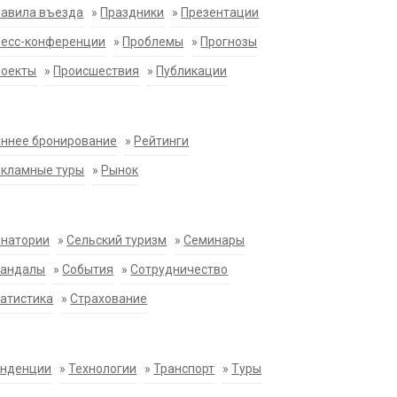
равила въезда
»
Праздники
»
Презентации
ресс-конференции
»
Проблемы
»
Прогнозы
роекты
»
Происшествия
»
Публикации
ннее бронирование
»
Рейтинги
екламные туры
»
Рынок
анатории
»
Сельский туризм
»
Семинары
кандалы
»
События
»
Сотрудничество
атистика
»
Страхование
енденции
»
Технологии
»
Транспорт
»
Туры