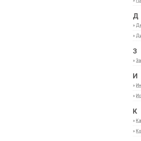
»
Г
Д
»
Д
»
Д
З
»
За
И
»
И
»
Ис
К
»
К
»
К