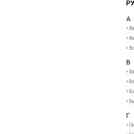
Р
А
»
А
»
Ак
»
А
В
»
В
»
Вн
»
Въ
»
В
Г
»
Га