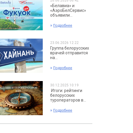
26.06.2026 06:42
«Белавиа» и
«АэроБелСервис»
объявили...
»
Подробнее
23.06.2026 12:22
Группа белорусских
врачей отправится
на...
»
Подробнее
30.12.2025 10:19
Итоги: рейтинги
белорусских
туроператоров в...
»
Подробнее