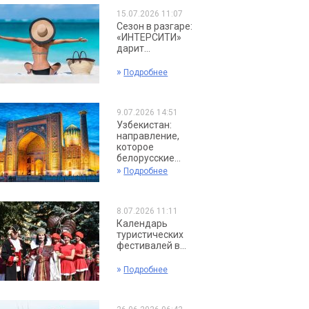
15.07.2026 11:07
Сезон в разгаре:
«ИНТЕРСИТИ»
дарит...
»
Подробнее
9.07.2026 14:51
Узбекистан:
направление,
которое
белорусские...
»
Подробнее
8.07.2026 11:11
Календарь
туристических
фестивалей в...
»
Подробнее