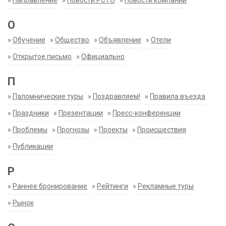
»
Направление
»
Новости РСТО
»
Новости компаний
О
»
Обучение
»
Общество
»
Объявление
»
Отели
»
Открытое письмо
»
Официально
П
»
Паломнические туры
»
Поздравляем!
»
Правила въезда
»
Праздники
»
Презентации
»
Пресс-конференции
»
Проблемы
»
Прогнозы
»
Проекты
»
Происшествия
»
Публикации
Р
»
Раннее бронирование
»
Рейтинги
»
Рекламные туры
»
Рынок