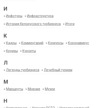
И
»
Инфотуры
»
Инфраструктура
»
История белорусского турбизнеса
»
Итоги
К
»
Кадры
»
Комментарий
»
Конкурсы
»
Коронавирус
»
Круизы
»
Курорты
Л
»
Легенды турбизнеса
»
Лечебный туризм
М
»
Маршруты
»
Мнение
»
Музеи
Н