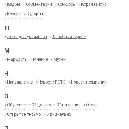
»
Кадры
»
Комментарий
»
Конкурсы
»
Коронавирус
»
Круизы
»
Курорты
Л
»
Легенды турбизнеса
»
Лечебный туризм
М
»
Маршруты
»
Мнение
»
Музеи
Н
»
Направление
»
Новости РСТО
»
Новости компаний
О
»
Обучение
»
Общество
»
Объявление
»
Отели
»
Открытое письмо
»
Официально
П