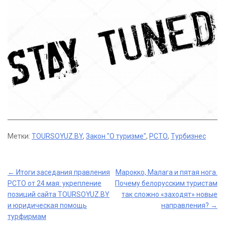
Метки:
TOURSOYUZ.BY
,
Закон "О туризме"
,
РСТО
,
Турбизнес
Post
←
Итоги заседания правления
Марокко, Малага и пятая нога.
РСТО от 24 мая: укрепление
Почему белорусским туристам
navigation
позиций сайта TOURSOYUZ.BY
так сложно «заходят» новые
и юридическая помощь
направления?
→
турфирмам