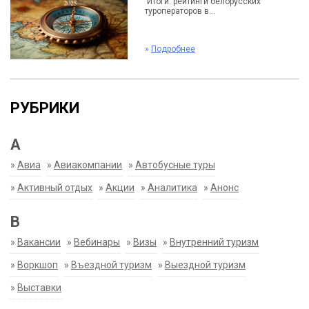
Итоги: рейтинги белорусских
туроператоров в...
»
Подробнее
РУБРИКИ
А
»
Авиа
»
Авиакомпании
»
Автобусные туры
»
Активный отдых
»
Акции
»
Аналитика
»
Анонс
В
»
Вакансии
»
Вебинары
»
Визы
»
Внутренний туризм
»
Воркшоп
»
Въездной туризм
»
Выездной туризм
»
Выставки