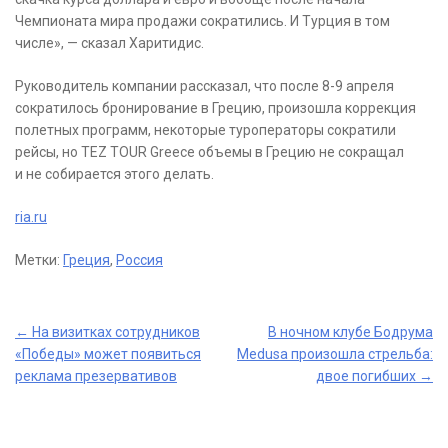
Чемпионата мира продажи сократились. И Турция в том
числе», — сказал Харитидис.
Руководитель компании рассказал, что после 8-9 апреля
сократилось бронирование в Грецию, произошла коррекция
полетных программ, некоторые туроператоры сократили
рейсы, но TEZ TOUR Greece объемы в Грецию не сокращал
и не собирается этого делать.
ria.ru
Метки:
Греция
,
Россия
Post
←
На визитках сотрудников
В ночном клубе Бодрума
«Победы» может появиться
Medusa произошла стрельба:
navigation
реклама презервативов
двое погибших
→