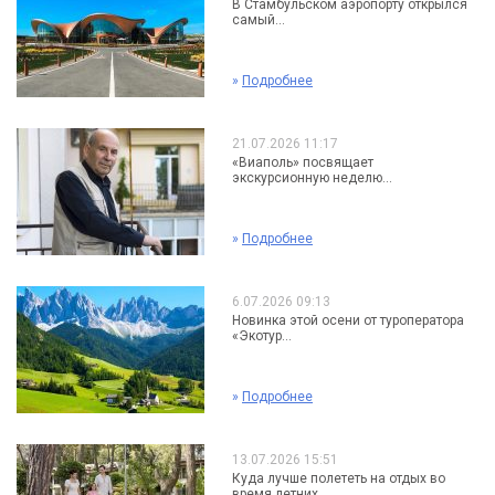
В Стамбульском аэропорту открылся
самый...
»
Подробнее
21.07.2026 11:17
«Виаполь» посвящает
экскурсионную неделю...
»
Подробнее
6.07.2026 09:13
Новинка этой осени от туроператора
«Экотур...
»
Подробнее
13.07.2026 15:51
Куда лучше полететь на отдых во
время летних...