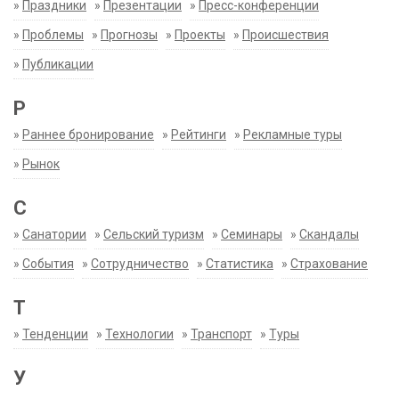
»
Праздники
»
Презентации
»
Пресс-конференции
»
Проблемы
»
Прогнозы
»
Проекты
»
Происшествия
»
Публикации
Р
»
Раннее бронирование
»
Рейтинги
»
Рекламные туры
»
Рынок
С
»
Санатории
»
Сельский туризм
»
Семинары
»
Скандалы
»
События
»
Сотрудничество
»
Статистика
»
Страхование
Т
»
Тенденции
»
Технологии
»
Транспорт
»
Туры
У