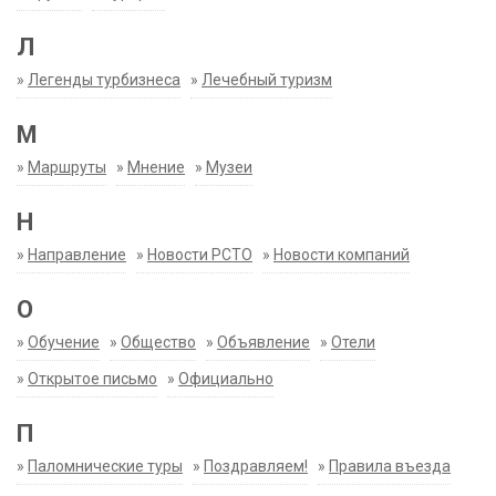
Л
»
Легенды турбизнеса
»
Лечебный туризм
М
»
Маршруты
»
Мнение
»
Музеи
Н
»
Направление
»
Новости РСТО
»
Новости компаний
О
»
Обучение
»
Общество
»
Объявление
»
Отели
»
Открытое письмо
»
Официально
П
»
Паломнические туры
»
Поздравляем!
»
Правила въезда