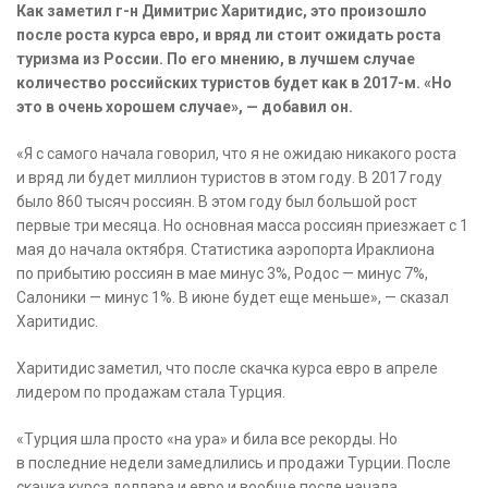
Как заметил г-н Димитрис Харитидис, это произошло
после роста курса евро, и вряд ли стоит ожидать роста
туризма из России. По его мнению, в лучшем случае
количество российских туристов будет как в 2017-м. «Но
это в очень хорошем случае», — добавил он.
«Я с самого начала говорил, что я не ожидаю никакого роста
и вряд ли будет миллион туристов в этом году. В 2017 году
было 860 тысяч россиян. В этом году был большой рост
первые три месяца. Но основная масса россиян приезжает с 1
мая до начала октября. Статистика аэропорта Ираклиона
по прибытию россиян в мае минус 3%, Родос — минус 7%,
Салоники — минус 1%. В июне будет еще меньше», — сказал
Харитидис.
Харитидис заметил, что после скачка курса евро в апреле
лидером по продажам стала Турция.
«Турция шла просто «на ура» и била все рекорды. Но
в последние недели замедлились и продажи Турции. После
скачка курса доллара и евро и вообще после начала