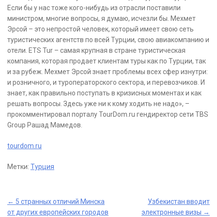
Если бы у нас тоже кого-нибудь из отрасли поставили
министром, многие вопросы, я думаю, исчезли бы. Мехмет
Эрсой – это непростой человек, который имеет свою сеть
туристических агентств по всей Турции, свою авиакомпанию и
отели. ETS Tur – самая крупная в стране туристическая
компания, которая продает клиентам туры как по Турции, так
и за рубеж. Мехмет Эрсой знает проблемы всех сфер изнутри:
и розничного, и туроператорского сектора, и перевозчиков. И
знает, как правильно поступать в кризисных моментах и как
решать вопросы. Здесь уже ни к кому ходить не надо», –
прокомментировал порталу TourDom.ru гендиректор сети TBS
Group Рашад Мамедов.
tourdom.ru
Метки:
Турция
Post
←
5 странных отличий Минска
Узбекистан вводит
от других европейских городов
электронные визы
→