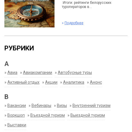
Итоги: рейтинги белорусских
туроператоров в...
»
Подробнее
РУБРИКИ
А
»
Авиа
»
Авиакомпании
»
Автобусные туры
»
Активный отдых
»
Акции
»
Аналитика
»
Анонс
В
»
Вакансии
»
Вебинары
»
Визы
»
Внутренний туризм
»
Воркшоп
»
Въездной туризм
»
Выездной туризм
»
Выставки