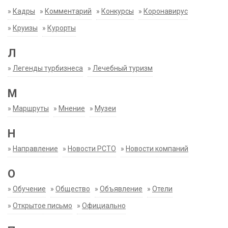
»
Кадры
»
Комментарий
»
Конкурсы
»
Коронавирус
»
Круизы
»
Курорты
Л
»
Легенды турбизнеса
»
Лечебный туризм
М
»
Маршруты
»
Мнение
»
Музеи
Н
»
Направление
»
Новости РСТО
»
Новости компаний
О
»
Обучение
»
Общество
»
Объявление
»
Отели
»
Открытое письмо
»
Официально