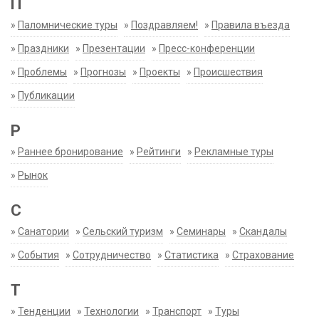
П
»
Паломнические туры
»
Поздравляем!
»
Правила въезда
»
Праздники
»
Презентации
»
Пресс-конференции
»
Проблемы
»
Прогнозы
»
Проекты
»
Происшествия
»
Публикации
Р
»
Раннее бронирование
»
Рейтинги
»
Рекламные туры
»
Рынок
С
»
Санатории
»
Сельский туризм
»
Семинары
»
Скандалы
»
События
»
Сотрудничество
»
Статистика
»
Страхование
Т
»
Тенденции
»
Технологии
»
Транспорт
»
Туры