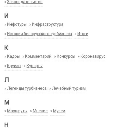
»
Законодательство
И
»
Инфотуры
»
Инфраструктура
»
История белорусского турбизнеса
»
Итоги
К
»
Кадры
»
Комментарий
»
Конкурсы
»
Коронавирус
»
Круизы
»
Курорты
Л
»
Легенды турбизнеса
»
Лечебный туризм
М
»
Маршруты
»
Мнение
»
Музеи
Н