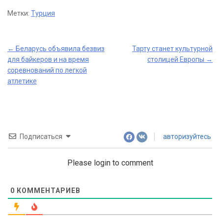
Метки:
Турция
Post
←
Беларусь объявила безвиз
Тарту станет культурной
для байкеров и на время
столицей Европы
→
navigation
соревнований по легкой
атлетике
Подписаться
авторизуйтесь
Please login to comment
0
КОММЕНТАРИЕВ