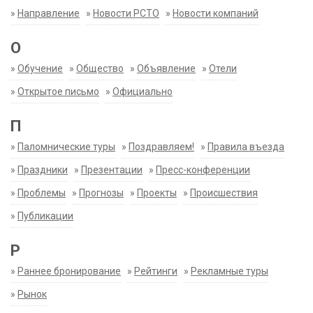
»
Направление
»
Новости РСТО
»
Новости компаний
О
»
Обучение
»
Общество
»
Объявление
»
Отели
»
Открытое письмо
»
Официально
П
»
Паломнические туры
»
Поздравляем!
»
Правила въезда
»
Праздники
»
Презентации
»
Пресс-конференции
»
Проблемы
»
Прогнозы
»
Проекты
»
Происшествия
»
Публикации
Р
»
Раннее бронирование
»
Рейтинги
»
Рекламные туры
»
Рынок