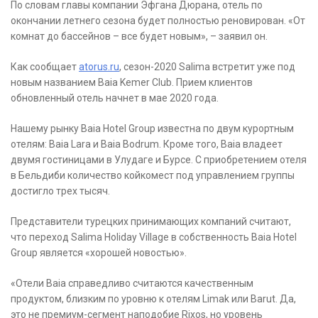
По словам главы компании Эфгана Дюрана, отель по
окончании летнего сезона будет полностью реновирован. «От
комнат до бассейнов – все будет новым», – заявил он.
Как сообщает
atorus.ru
, сезон-2020 Salima встретит уже под
новым названием Baia Kemer Club. Прием клиентов
обновленный отель начнет в мае 2020 года.
Нашему рынку Baia Hotel Group известна по двум курортным
отелям: Baia Lara и Baia Bodrum. Кроме того, Baia владеет
двумя гостиницами в Улудаге и Бурсе. С приобретением отеля
в Бельдиби количество койкомест под управлением группы
достигло трех тысяч.
Представители турецких принимающих компаний считают,
что переход Salima Holiday Village в собственность Baia Hotel
Group является «хорошей новостью».
«Отели Baia справедливо считаются качественным
продуктом, близким по уровню к отелям Limak или Barut. Да,
это не премиум-сегмент наподобие Rixos, но уровень