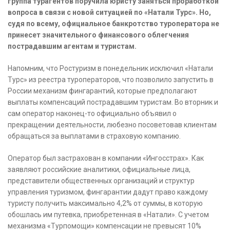
группа турагентов поручила юристу заняться проработкой
вопроса в связи с новой ситуацией по «Натали Турс». Но,
судя по всему, официальное банкротство туроператора не
принесет значительного финансового облегчения
пострадавшим агентам и туристам.
Напомним, что Ростуризм в понедельник исключил «Натали
Турс» из реестра туроператоров, что позволило запустить в
России механизм фингарантий, которые предполагают
выплаты компенсаций пострадавшим туристам. Во вторник и
сам оператор наконец-то официально объявил о
прекращении деятельности, любезно посоветовав клиентам
обращаться за выплатами в страховую компанию.
Оператор был застрахован в компании «Ингосстрах». Как
заявляют российские аналитики, официальные лица,
представители общественных организаций и структур
управления туризмом, фингарантии дадут право каждому
туристу получить максимально 4,2% от суммы, в которую
обошлась им путевка, приобретенная в «Натали». С учетом
механизма «Турпомощи» компенсации не превысят 10%