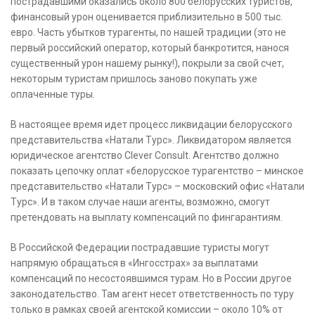
пострадавшими оказались около 800 белорусских туристов,
финансовый урон оценивается приблизительно в 500 тыс.
евро. Часть убытков турагенты, по нашей традиции (это не
первый российский оператор, который банкротится, нанося
существенный урон нашему рынку!), покрыли за свой счет,
некоторым туристам пришлось заново покупать уже
оплаченные туры.
В настоящее время идет процесс ликвидации белорусского
представительства «Натали Турс». Ликвидатором является
юридическое агентство Clever Consult. Агентство должно
показать цепочку оплат «белорусское турагентство – минское
представительство «Натали Турс» – московский офис «Натали
Турс». И в таком случае наши агенты, возможно, смогут
претендовать на выплату компенсаций по фингарантиям.
В Российской Федерации пострадавшие туристы могут
напрямую обращаться в «Ингосстрах» за выплатами
компенсаций по несостоявшимся турам. Но в России другое
законодательство. Там агент несет ответственность по туру
только в рамках своей агентской комиссии – около 10% от