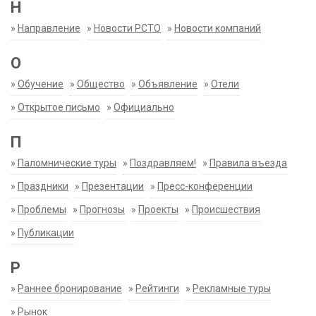
Н
»
Направление
»
Новости РСТО
»
Новости компаний
О
»
Обучение
»
Общество
»
Объявление
»
Отели
»
Открытое письмо
»
Официально
П
»
Паломнические туры
»
Поздравляем!
»
Правила въезда
»
Праздники
»
Презентации
»
Пресс-конференции
»
Проблемы
»
Прогнозы
»
Проекты
»
Происшествия
»
Публикации
Р
»
Раннее бронирование
»
Рейтинги
»
Рекламные туры
»
Рынок