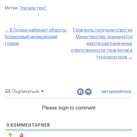
Метки:
"Натали турс"
Post
←
В Гродно набирает обороты
Турагенты получили ответ из
безвизовый медицинский
Министерства: планируется
navigation
туризм
ввести разграничение
ответственности турагентов и
туроператоров
→
Подписаться
авторизуйтесь
Please login to comment
0
КОММЕНТАРИЕВ