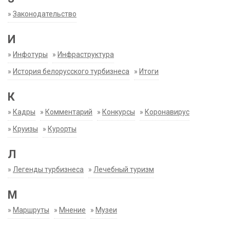
»
Законодательство
И
»
Инфотуры
»
Инфраструктура
»
История белорусского турбизнеса
»
Итоги
К
»
Кадры
»
Комментарий
»
Конкурсы
»
Коронавирус
»
Круизы
»
Курорты
Л
»
Легенды турбизнеса
»
Лечебный туризм
М
»
Маршруты
»
Мнение
»
Музеи