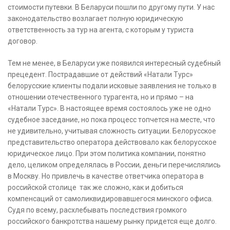
стоимости путевки. В Беларуси пошли по другому пути. У нас
законодательство возлагает полную юридическую
ответственность за тур на агента, с которым у туриста
договор.
Тем не менее, в Беларуси уже появился интересный судебный
прецедент. Пострадавшие от действий «Натали Турс»
белорусские клиенты подали исковые заявления не только в
отношении отечественного турагента, но и прямо – на
«Натали Турс». В настоящее время состоялось уже не одно
судебное заседание, но пока процесс топчется на месте, что
не удивительно, учитывая сложность ситуации. Белорусское
представительство оператора действовало как белорусское
юридическое лицо. При этом политика компании, понятно
дело, целиком определялась в России, деньги перечислялись
в Москву. Но привлечь в качестве ответчика оператора в
российской столице так же сложно, как и добиться
компенсаций от самоликвидировавшегося минского офиса.
Судя по всему, расхлебывать последствия громкого
российского банкротства нашему рынку придется еще долго.