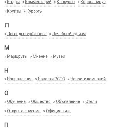
»
Кадры
»
Комментарий
»
Конкурсы
»
Коронавирус
»
Круизы
»
Курорты
Л
»
Легенды турбизнеса
»
Лечебный туризм
М
»
Маршруты
»
Мнение
»
Музеи
Н
»
Направление
»
Новости РСТО
»
Новости компаний
О
»
Обучение
»
Общество
»
Объявление
»
Отели
»
Открытое письмо
»
Официально
П