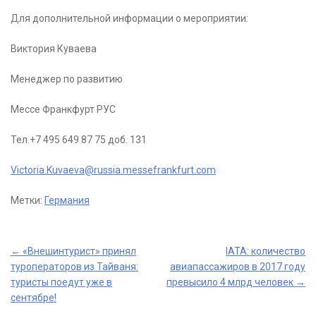
Для дополнительной информации о мероприятии:
Виктория Куваева
Менеджер по развитию
Мессе Франкфурт РУС
Тел.+7 495 649 87 75 доб. 131
Victoria.Kuvaeva@russia.messefrankfurt.com
Метки:
Германия
Post
←
«Внешинтурист» принял
IATA: количество
туроператоров из Тайваня:
авиапассажиров в 2017 году
navigation
туристы поедут уже в
превысило 4 млрд человек
→
сентябре!