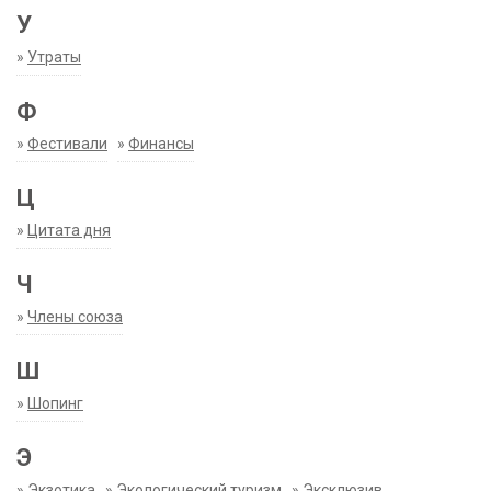
У
»
Утраты
Ф
»
Фестивали
»
Финансы
Ц
»
Цитата дня
Ч
»
Члены союза
Ш
»
Шопинг
Э
»
Экзотика
»
Экологический туризм
»
Эксклюзив